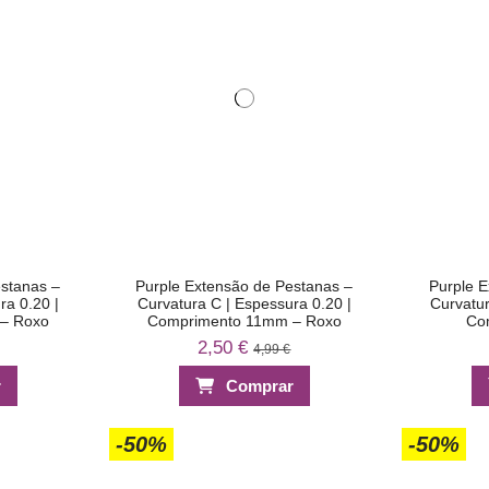
estanas –
Purple Extensão de Pestanas –
Purple E
ra 0.20 |
Curvatura C | Espessura 0.20 |
Curvatur
– Roxo
Comprimento 11mm – Roxo
Co
2,50 €
4,99 €
r
Comprar
-50%
-50%