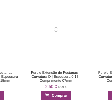
Pestanas
Purple Extensão de Pestanas –
Purple E
| Espessura
Curvatura D | Espessura 0.15 |
Curvatur
o 15mm
Comprimento 07mm
Co
2,50 €
4,99 €
r
Comprar