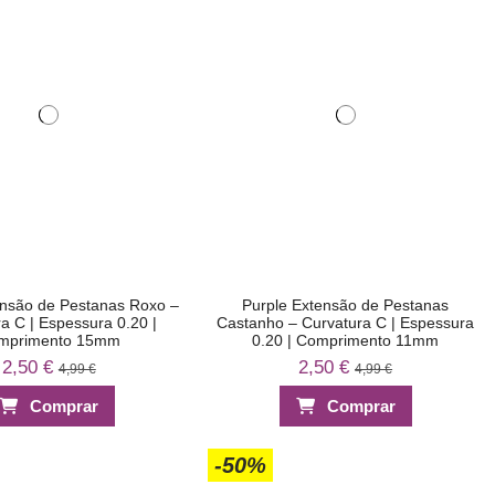
ensão de Pestanas Roxo –
Purple Extensão de Pestanas
a C | Espessura 0.20 |
Castanho – Curvatura C | Espessura
mprimento 15mm
0.20 | Comprimento 11mm
2,50 €
2,50 €
4,99 €
4,99 €
Comprar
Comprar
-50%