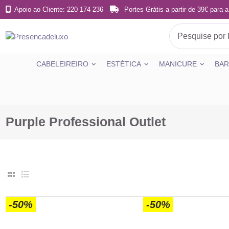
Apoio ao Cliente: 220 174 236
Portes Grátis a partir de 39€ para a
CABELEIREIRO
ESTÉTICA
MANICURE
BAR
Purple Professional Outlet
-50%
-50%