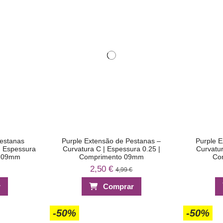
Pestanas
Purple Extensão de Pestanas –
Purple E
| Espessura
Curvatura C | Espessura 0.25 |
Curvatur
o 09mm
Comprimento 09mm
Co
2,50 €
4,99 €
r
Comprar
-50%
-50%