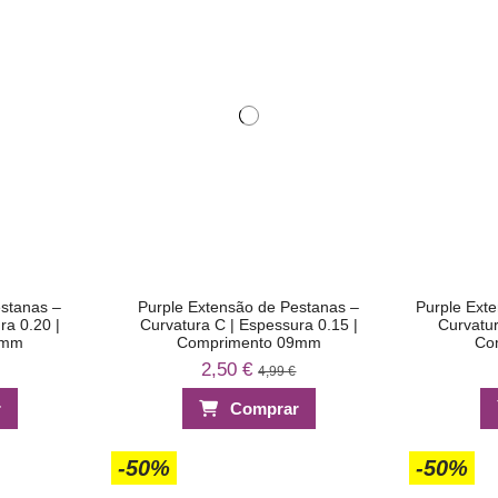
estanas –
Purple Extensão de Pestanas –
Purple Ext
ra 0.20 |
Curvatura C | Espessura 0.15 |
Curvatur
5mm
Comprimento 09mm
Co
2,50 €
4,99 €
r
Comprar
-50%
-50%