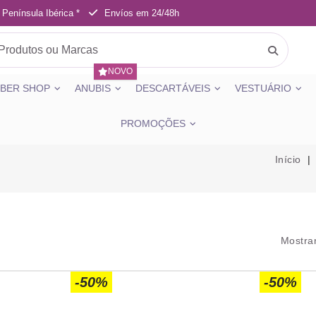
 Península Ibérica *
Envíos em 24/48h
NOVO
BER SHOP
ANUBIS
DESCARTÁVEIS
VESTUÁRIO
PROMOÇÕES
Início
Mostran
-50%
-50%