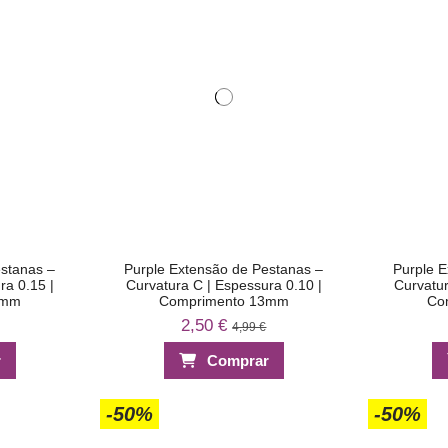
estanas –
Purple Extensão de Pestanas –
Purple E
ra 0.15 |
Curvatura C | Espessura 0.10 |
Curvatur
7mm
Comprimento 13mm
Co
2,50 €
4,99 €
r
Comprar
-50%
-50%