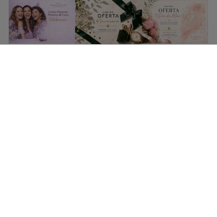
COMPRAR CARTÃO PRESENTE
PROMOÇÕES E REDUÇÕES
Todas as promoções e reduções de preço constantes na
nossa loja online são válidas de 01/06/2026 A 31/08/2026
INFORMAÇÕES
BLOG DE BELEZA
CONTATOS