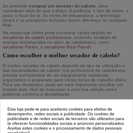
Se pretende
comprar um secador de cabelo
, deve
considerar mais do que o preço. A potência, o tipo de motor, o
peso, o fluxo de ar, os níveis de temperatura, a tecnologia
iónica e os acessórios incluídos fazem diferença no resultado
final.
Na nossa loja online pode encontrar várias opções de
secadores de cabelo profissionais
, incluindo modelos de
marcas reconhecidas no setor de cabeleireiro, como
secadores Parlux
, e
secadores Ricki Parodi
.
Como escolher o melhor secador de cabelo?
O melhor secador de cabelo depende do tipo de utilização e
das necessidades do cabelo. Um profissional de cabeleireiro
precisa normalmente de um equipamento resistente,
ergonómico e preparado para várias horas de trabalho diário.
Para uso doméstico, pode ser mais importante escolher um
modelo leve, fácil de manusear e com boa relação entre
potência, conforto e durabilidade.
Antes de comprar, avalie os seguintes aspetos:
Esta loja pede-te para aceitares cookies para efeitos de
Potência:
secadores com maior potência tendem a secar
desempenho, redes sociais e publicidade. Os cookies de
o cabelo mais rapidamente, sobretudo em cabelos
publicidade e de redes sociais de terceiros são utilizados para
compridos, grossos ou densos;
te oferecer funcionalidades sociais e anúncios personalizados.
Motor:
motores profissionais, como AC, BLDC ou
Aceitas estes cookies e o processamento de dados pessoais
brushless, costumam oferecer maior durabilidade e
envolvidos?