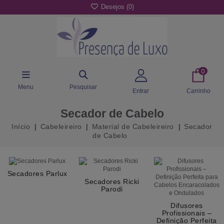
Desejos (
0
)
0
Menu
Pesquisar
Entrar
Carrinho
Secador de Cabelo
Início
Cabeleireiro
Material de Cabeleireiro
Secador
de Cabelo
Secadores Parlux
Secadores Ricki
Parodi
Difusores
Profissionais –
Definição Perfeita