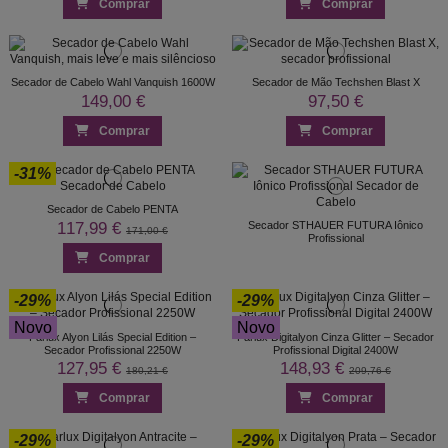
Comprar
Comprar
Secador de Cabelo Wahl Vanquish 1600W
Secador de Mão Techshen Blast X
149,00 €
97,50 €
Comprar
Comprar
-31%
Secador de Cabelo PENTA
117,99 €
Secador STHAUER FUTURA Iônico
171,00 €
Profissional
Comprar
-29%
-29%
Novo
Novo
Parlux Alyon Lilás Special Edition –
Parlux Digitalyon Cinza Glitter – Secador
Secador Profissional 2250W
Profissional Digital 2400W
127,95 €
148,93 €
180,21 €
209,76 €
Comprar
Comprar
-29%
-29%