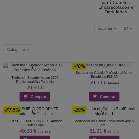
para Cabelos
Encaracolados e
Ondulados
Escolher
24
Categorias
-40%
Secador de Cabelo Profissional Motor
Brushless BM130
Techshen Secador Action 2100
59,99 €
Profissional Alta Potência
99,98 €
29,90 €
Comprar
Comprar
-77,5%
-29%
ION SHIELD PRO DRYER - Andreia
Modelador de Cabelo RickiParodi Airy 6
Professional
em 1
49,83 €
61,21 €
221,46 €
86,20 €