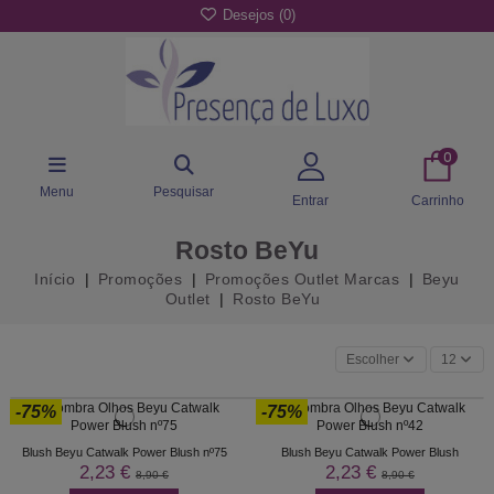
Desejos (
0
)
0
Menu
Pesquisar
Entrar
Carrinho
Rosto BeYu
Início
Promoções
Promoções Outlet Marcas
Beyu
Outlet
Rosto BeYu
Escolher
12
-75%
-75%
Blush Beyu Catwalk Power Blush nº75
Blush Beyu Catwalk Power Blush
2,23 €
2,23 €
8,90 €
8,90 €