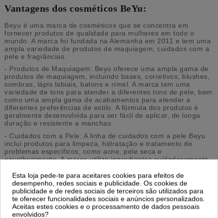
Vantagens dos cosméticos BeYu:
Beyu é uma marca de cosméticos que se concentra em
fornecer produtos de qualidade para mulheres em todo o
mundo. A marca foi fundada na Alemanha em 2011 e tem uma
ampla variedade de produtos de maquiagem, cuidados com a
pele e fragrâncias.
- Produtos de Maquiagem: Beyu oferece uma ampla gama de
produtos de maquiagem, incluindo bases, corretivos, blushes,
sombras, lápis labiais, batons e rímel. A marca tem uma
variedade de tons para atender a diferentes tons de pele, bem
como uma ampla gama de acabamentos para atender a
diferentes preferências de estilo. A fórmula dos produtos é
geralmente desenvolvida para ser fácil de aplicar, de longa
duração e resistente a manchas.
- Cuidados com a Pele: A linha de cuidados com a pele Beyu
inclui produtos para limpeza, hidratação e tratamento de
problemas específicos, como acne, pele seca e
envelhecimento. A marca utiliza ingredientes cuidadosamente
selecionados para garantir que seus produtos sejam eficazes
e suaves para a pele.
Esta loja pede-te para aceitares cookies para efeitos de
desempenho, redes sociais e publicidade. Os cookies de
- Fragrâncias: A Beyu também oferece uma variedade de
publicidade e de redes sociais de terceiros são utilizados para
fragrâncias para mulheres, que incluem opções florais,
te oferecer funcionalidades sociais e anúncios personalizados.
frutadas e amadeiradas. Os perfumes são projetados para
Aceitas estes cookies e o processamento de dados pessoais
serem duradouros e agradáveis, sem serem muito fortes.
envolvidos?