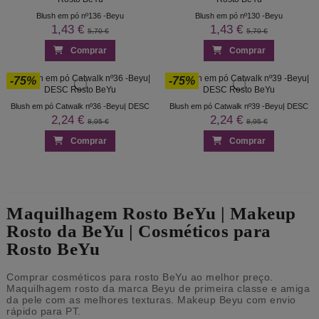
Blush em pó nº136 -Beyu
Blush em pó nº130 -Beyu
1,43 €
1,43 €
5,70 €
5,70 €
Comprar
Comprar
-75%
-75%
Blush em pó Catwalk nº36 -Beyu| DESC
Blush em pó Catwalk nº39 -Beyu| DESC
2,24 €
2,24 €
8,95 €
8,95 €
Comprar
Comprar
Maquilhagem Rosto BeYu | Makeup
Rosto da BeYu | Cosméticos para
Rosto BeYu
Comprar cosméticos para rosto BeYu ao melhor preço.
Maquilhagem rosto da marca Beyu de primeira classe e amiga
da pele com as melhores texturas. Makeup Beyu com envio
rápido para PT.