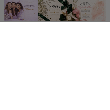
COMPRAR CARTÃO PRESENTE
PROMOÇÕES E REDUÇÕES
Todas as promoções e reduções de preço constantes na
nossa loja online são válidas de 01/06/2026 A 31/08/2026
INFORMAÇÕES
BLOG DE BELEZA
CONTATOS