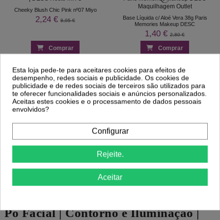
Cheeky Blush Chic Pink nº07 Miyo
2,24 €
Base Líquida c/ Aloé Vera 38g Paris
8,95 €
Memories Makeup DESC
1,40 €
2,80 €
Comprar
Comprar
-50%
-50%
Esta loja pede-te para aceitares cookies para efeitos de
desempenho, redes sociais e publicidade. Os cookies de
publicidade e de redes sociais de terceiros são utilizados para
te oferecer funcionalidades sociais e anúncios personalizados.
Corretor de Cor Re-Touch Catrice
Precision Concealer Catrice HD Liquid
Aceitas estes cookies e o processamento de dados pessoais
Brightening Lavender 010
Coverage Corretor Rose Beige 020
envolvidos?
2,14 €
1,04 €
4,27 €
2,07 €
Comprar
Comprar
Configurar
Rejeite.
1
2
3
Aceitar
Primer facial | Fixador de
maquilhagem | Bases e Corretores |
Pó Facial | Contorno e Iluminação |