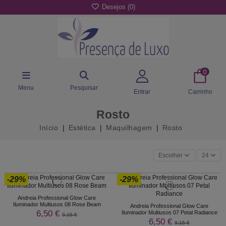
Desejos (
0
)
0
Menu
Pesquisar
Entrar
Carrinho
Rosto
Início
Estética
Maquilhagem
Rosto
Escolher
24
-29%
-29%
Andreia Professional Glow Care
Iluminador Multiusos 08 Rose Beam
Andreia Professional Glow Care
6,50 €
Iluminador Multiusos 07 Petal Radiance
9,15 €
6,50 €
9,15 €