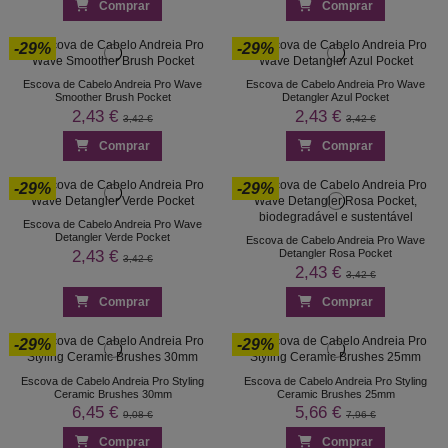
Comprar
Comprar
-29%
-29%
Escova de Cabelo Andreia Pro Wave
Escova de Cabelo Andreia Pro Wave
Smoother Brush Pocket
Detangler Azul Pocket
2,43 €
2,43 €
3,42 €
3,42 €
Comprar
Comprar
-29%
-29%
Escova de Cabelo Andreia Pro Wave
Detangler Verde Pocket
Escova de Cabelo Andreia Pro Wave
2,43 €
Detangler Rosa Pocket
3,42 €
2,43 €
3,42 €
Comprar
Comprar
-29%
-29%
Escova de Cabelo Andreia Pro Styling
Escova de Cabelo Andreia Pro Styling
Ceramic Brushes 30mm
Ceramic Brushes 25mm
6,45 €
5,66 €
9,08 €
7,96 €
Comprar
Comprar