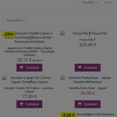
Escolher
24
Categorias
-29%
Pousa Pés F
224,46 €
Vaporizador Portátil Cabelo e Barba
RickiParodi Branco 800W – Tecnologia
IonSteam
18,71 €
26,35 €
Comprar
Comprar
Secador Cabelo HD Calima - Lavanda -
Navalha Pente Ripar - Jaguar
Jaguar
20,00 €
77,00 €
Comprar
Comprar
-5,00 €