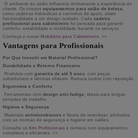
O ambiente do salão influencia diretamente a experiência do
cliente. Os nossos
equipamentos para salão de beleza
,
como cadeiras hidráulicas e carrinhos de apoio, aliam
funcionalidade a um design cuidado. Cada
cadeira
profissional para cabeleireiro
foi pensada para garantir
conforto, estabilidade e mobilidade durante os serviços.
Conheça o nosso
Mobiliário para Cabeleireiro
. >>
Vantagens para Profissionais
Por Que Investir em Material Profissional?
Durabilidade e Retorno Financeiro
Produtos com
garantia de até 5 anos
, com peças
substituíveis e lâminas afiáveis. Reduza custos com reposição.
Ergonomia e Conforto
Ferramentas com
design anti-fadiga
, ideais para longas
jornadas de trabalho.
Higiene e Segurança
Materiais
antimicrobianos
e fáceis de esterilizar, alinhados
com as normas de segurança e higiene em salões.
Consulte os
Kits Profissionais
e comece com equipamentos
completos e eficientes. >>