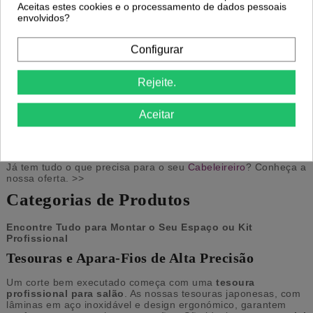
performance, escolhidos por profissionais que valorizam
Aceitas estes cookies e o processamento de dados pessoais
precisão, durabilidade e ergonomia
.
envolvidos?
Na Presença de Luxo, encontra uma vasta seleção de
produtos técnicos e funcionais, testados em salões de
Configurar
referência e pensados para elevar a qualidade dos seus
serviços.
Rejeite.
Desde
tesouras japonesas de corte milimétrico
,
escovas
térmicas
,
secadores com motor AC
até
equipamentos de
mobiliário profissional
, aqui encontra tudo para montar o
Aceitar
seu espaço de trabalho com eficiência. Com design
ergonómico, materiais resistentes e fácil manutenção, o nosso
catálogo garante desempenho, higiene e segurança em
técnicas como corte, coloração, alisamento e styling.
Já tem tudo o que precisa para o seu
Cabeleireiro
? Conheça a
nossa oferta. >>
Categorias de Produtos
Encontre Tudo para Montar o Seu Espaço ou Kit
Profissional
Tesouras e Apara-Fios de Alta Precisão
Um corte bem executado começa com uma
tesoura
profissional para salão
. As nossas tesouras japonesas, com
lâminas em aço inoxidável e design ergonómico, garantem