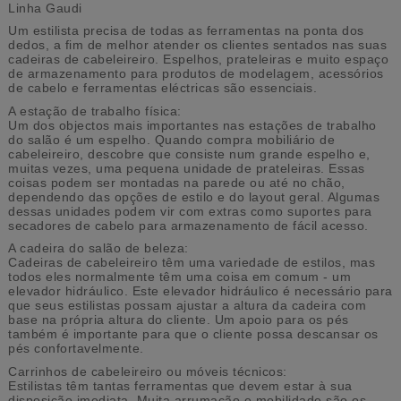
Linha Gaudi
Um estilista precisa de todas as ferramentas na ponta dos
dedos, a fim de melhor atender os clientes sentados nas suas
cadeiras de cabeleireiro. Espelhos, prateleiras e muito espaço
de armazenamento para produtos de modelagem, acessórios
de cabelo e ferramentas eléctricas são essenciais.
A estação de trabalho física:
Um dos objectos mais importantes nas estações de trabalho
do salão é um espelho. Quando compra mobiliário de
cabeleireiro, descobre que consiste num grande espelho e,
muitas vezes, uma pequena unidade de prateleiras. Essas
coisas podem ser montadas na parede ou até no chão,
dependendo das opções de estilo e do layout geral. Algumas
dessas unidades podem vir com extras como suportes para
secadores de cabelo para armazenamento de fácil acesso.
A cadeira do salão de beleza:
Cadeiras de cabeleireiro têm uma variedade de estilos, mas
todos eles normalmente têm uma coisa em comum - um
elevador hidráulico. Este elevador hidráulico é necessário para
que seus estilistas possam ajustar a altura da cadeira com
base na própria altura do cliente. Um apoio para os pés
também é importante para que o cliente possa descansar os
pés confortavelmente.
Carrinhos de cabeleireiro ou móveis técnicos:
Estilistas têm tantas ferramentas que devem estar à sua
disposição imediata. Muita arrumação e mobilidade são os