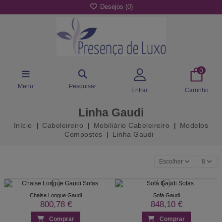
Desejos (
0
)
0
Menu
Pesquisar
Entrar
Carrinho
Linha Gaudi
Início
Cabeleireiro
Mobiliário Cabeleireiro
Modelos
Compostos
Linha Gaudi
Escolher
8
Chaise Longue Gaudi
Sofá Gaudi
800,78 €
848,10 €
Comprar
Comprar