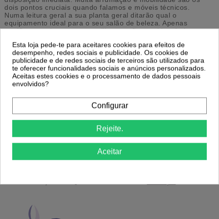
dois pontos cruciais quando falamos e móveis técnicos.
Numa leitura geral a sua planta geral ditarão qual o
equipamento ideal para o seu salão de beleza. Apenas
certifique-se de que seus estilistas estão providos de bastante
espaço de manobra para atender adequadamente os clientes.
Esta loja pede-te para aceitares cookies para efeitos de
Rampa de Lavagem Gaudi
, o seu móvel, a sua personalidade.
desempenho, redes sociais e publicidade. Os cookies de
publicidade e de redes sociais de terceiros são utilizados para
te oferecer funcionalidades sociais e anúncios personalizados.
Aceitas estes cookies e o processamento de dados pessoais
envolvidos?
Configurar
Portes Grátis
Precisa de ajuda?
a partir de 39€ apenas para Península
Ligue já 220174236 ou 916967800
Ibérica exceto Ilhas *
das 9h às 18h.
Rejeite.
Aceitar
Envios em 24/48h
14 Dias para Trocas
coloque o nº telemóvel para um melhor
ou Devoluções. Ver
Politica de
serviço de entrega.
Devolução
.