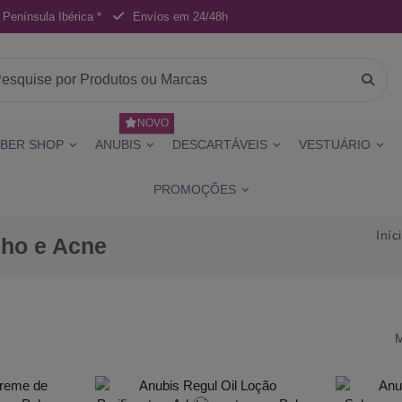
 Península Ibérica *
Envíos em 24/48h
NOVO
BER SHOP
ANUBIS
DESCARTÁVEIS
VESTUÁRIO
PROMOÇÕES
Iníc
lho e Acne
M