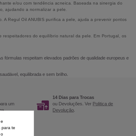
ilhante e/ou com tendência acneica. Baseada na sinergia do
, ajudando a normalizar a pele.
o. A Regul Oil ANUBIS purifica a pele, ajuda a prevenir pontos
 respeitadores do equilíbrio natural da pele. Em Portugal, os
 As fórmulas respeitam elevados padrões de qualidade europeus e
audável, equilibrada e sem brilho.
14 Dias para Trocas
 para um
ou Devoluções. Ver
Politica de
ga.
Devolução
.
 e
s para te
 o