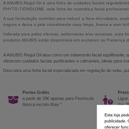
A ANUBIS Regul Oil é uma linha de cuidados faciais reguladores
PHYTO-TIOXOLONE, esta linha de cosmética facial profissional 
A sua formulação contribui para reduzir a flora microbiana, acal
negros e deixa a pele visivelmente mais limpa, fresca e sem bri
Indicada para peles oleosas, seborreicas e/ou acneicas, esta li
produtos ANUBIS estão disponíveis em exclusivo na Presença d
A ANUBIS Regul Oil atua como um tratamento facial equilibrante, 
oferecem cuidados faciais purificantes e calmantes, ideais para man
Descubra uma linha facial especializada em regulação do sebo, pu
Portes Grátis
Preci
a partir de 39€ apenas para Península
Ligue
Ibérica exceto Ilhas *
das 9
Esta loja ped
publicidade. 
oferecer func