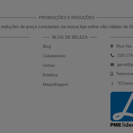
PROMOÇÕES E REDUÇÕES
reduções de preço constantes na nossa loja online são válidas de 0
BLOG DE BELEZA
Rua Via 
Blog
220 174
Cabeleireiro
geral@p
Unhas
Telemóv
Estética
*(Chama
Maquilhagem