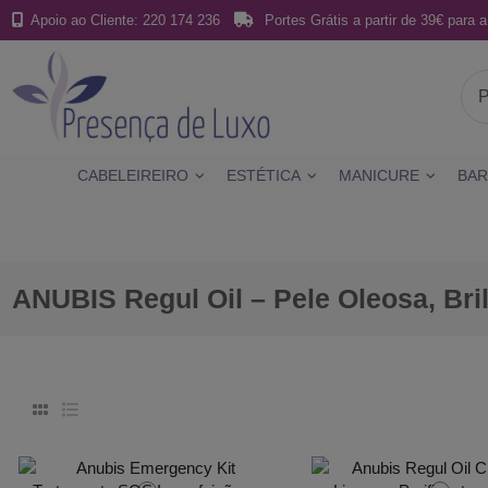
Apoio ao Cliente: 220 174 236
Portes Grátis a partir de 39€ para a
CABELEIREIRO
ESTÉTICA
MANICURE
BAR
ANUBIS Regul Oil – Pele Oleosa, Bri