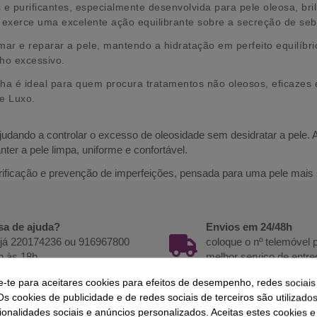
 e purificantes, especialmente desenvolvida para pele oleosa, br
exerce uma excelente ação equilibrante sobre a secreção de sebo
mar e reparar a pele, mantendo a hidratação em perfeito equilíbri
lho excessivo.
nha é ideal para quem procura tratamentos não oleosos, eficazes e
e Luxo.
ajudando a controlar o excesso de oleosidade sem desidratar a pele.
ter a pele limpa, uniforme e confortável.
rificação e prevenção de imperfeições, pensada para uma pele mais s
sa de ajuda?
Envios em 24/48h
 já 220174236 ou 916967800
coloque o nº telemóvel
h às 18h.
melhor serviço de entre
e-te para aceitares cookies para efeitos de desempenho, redes sociais
Os cookies de publicidade e de redes sociais de terceiros são utilizado
ionalidades sociais e anúncios personalizados. Aceitas estes cookies e