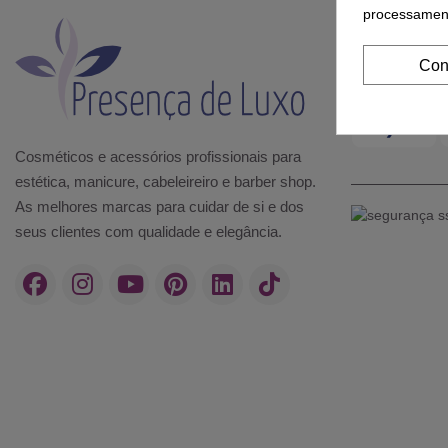
processament
MÉT
Con
Cosméticos e acessórios profissionais para
estética, manicure, cabeleireiro e barber shop.
As melhores marcas para cuidar de si e dos
seus clientes com qualidade e elegância.