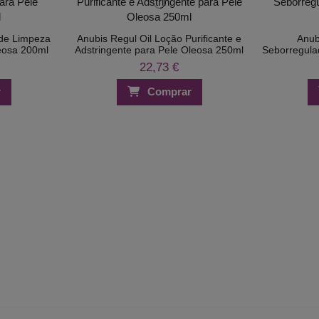
 de Limpeza
Anubis Regul Oil Loção Purificante e
Anub
leosa 200ml
Adstringente para Pele Oleosa 250ml
Seborregula
22,73 €
r
Comprar