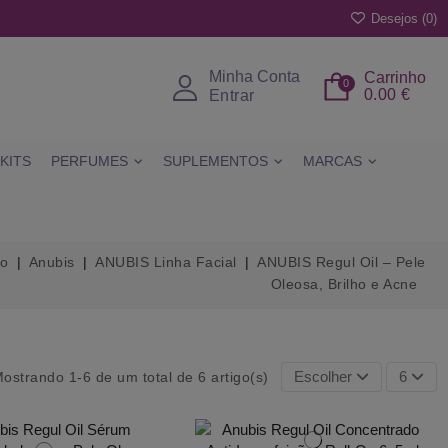
Desejos (
0
)
Minha Conta
Carrinho
0
0.00 €
Entrar
KITS
PERFUMES
SUPLEMENTOS
MARCAS
io
Anubis
ANUBIS Linha Facial
ANUBIS Regul Oil – Pele
Oleosa, Brilho e Acne
Escolher
6
ostrando 1-6 de um total de 6 artigo(s)