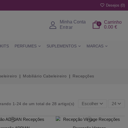
Desejos (
0
)
Minha Conta
Carrinho
0
0.00 €
Entrar
KITS
PERFUMES
SUPLEMENTOS
MARCAS
eleireiro
Mobiliário Cabeleireiro
Recepções
Escolher
24
rando 1-24 de um total de 28 artigo(s)
ecepção ADRIAN
Recepção Vintage