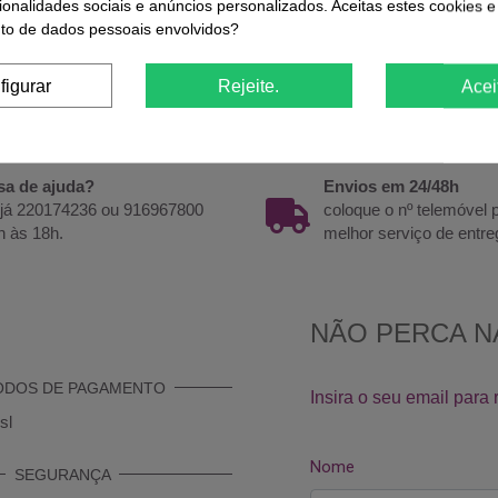
ionalidades sociais e anúncios personalizados. Aceitas estes cookies e
o de dados pessoais envolvidos?
 inteligentemente concebido para permitir que toda a sua corre
figurar
Rejeite.
Acei
sa de ajuda?
Envios em 24/48h
 já 220174236 ou 916967800
coloque o nº telemóvel
h às 18h.
melhor serviço de entre
ODOS DE PAGAMENTO
SEGURANÇA