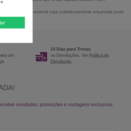
 o
spondência empresarial seja cuidadosamente arquivada junto
tar
14 Dias para Trocas
 para um
ou Devoluções. Ver
Politica de
ga.
Devolução
.