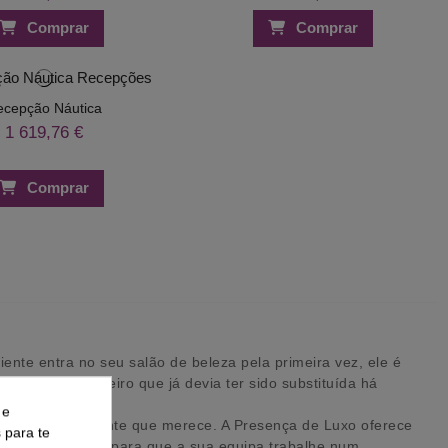
Comprar
Comprar
ecepção Náutica
1 619,76 €
Comprar
te entra no seu salão de beleza pela primeira vez, ele é
iário cabeleireiro que já devia ter sido substituída há
 e
 impressão brilhante que merece. A Presença de Luxo oferece
s para te
ie de trabalho para que a sua equipa trabalhe num