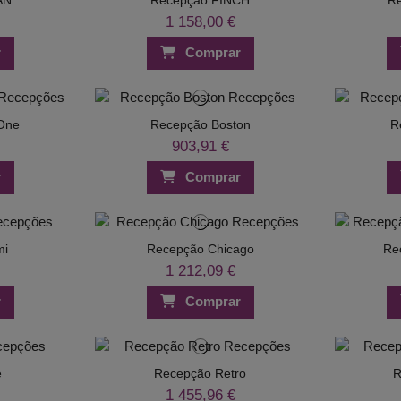
1 158,00 €
r
Comprar
One
Recepção Boston
R
903,91 €
r
Comprar
mi
Recepção Chicago
Re
1 212,09 €
r
Comprar
e
Recepção Retro
R
1 455,96 €