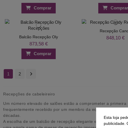
Comprar
Compra
Recepção Can
Balcão Recepção Oly
848,10 €
873,58 €
Comprar
1
2
Recepções de cabeleireiro
Um número elevado de salões estão a comprometer a primeira i
frequentemente recebido por um membro da equipa, imagine se o 
décadas.
Esta loja ped
A escolha de um balcão de recepção elegante e moderno pode re
publicidade. 
uma ampla gama de mesas de recepção impressionantes com um