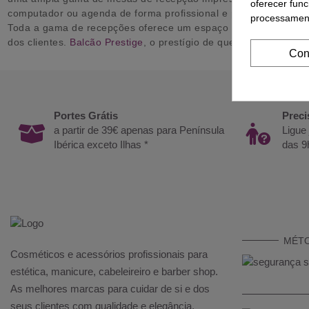
oferecer func
computador ou agenda de forma profissional e privada.
processament
Toda a gama de recepções oferece um espaço de armazenamento
dos clientes.
Balcão Prestige
, o prestígio de que precisa!
Con
Portes Grátis
Preci
a partir de 39€ apenas para Península
Ligue
Ibérica exceto Ilhas *
das 9
MÉT
Cosméticos e acessórios profissionais para
estética, manicure, cabeleireiro e barber shop.
As melhores marcas para cuidar de si e dos
seus clientes com qualidade e elegância.