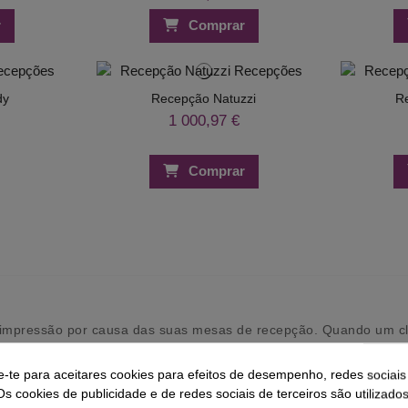
r
Comprar
dy
Recepção Natuzzi
R
1 000,97 €
Comprar
mpressão por causa das suas mesas de recepção. Quando um clien
funcionário estiver atrás de uma secretária ou uma peça de mobil
e-te para aceitares cookies para efeitos de desempenho, redes sociais
tratar o seu negócio a luz certa, dando aos clientes a primeira
Os cookies de publicidade e de redes sociais de terceiros são utilizado
 ponto focal contemporâneo, combinado com uma sólida superfíc