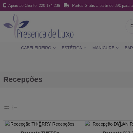
Apoio ao Cliente: 220 174 236
Portes Grátis a partir de 39€ para a
CABELEIREIRO
ESTÉTICA
MANICURE
BAR
Recepções
Recepção THIERRY
Recepção DYL