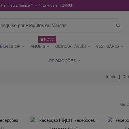
 Península Ibérica *
Envíos em 24/48h
NOVO
BER SHOP
ANUBIS
DESCARTÁVEIS
VESTUÁRIO
PROMOÇÕES
Início
Cab
Most
AN
Recepção FINCH
R