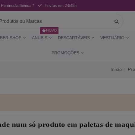
 Península Ibérica *
Envíos em 24/48h
NOVO
BER SHOP
ANUBIS
DESCARTÁVEIS
VESTUÁRIO
PROMOÇÕES
Início
Pr
ade num só produto em paletas de maqu