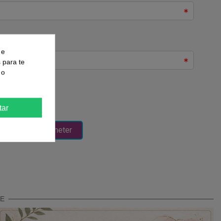
 e
s para te
 o
tar
TE