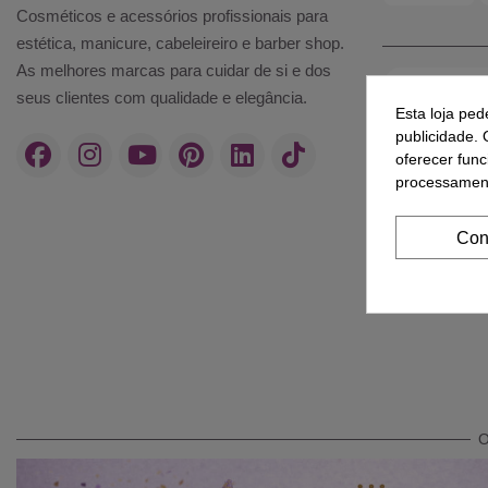
Cosméticos e acessórios profissionais para
estética, manicure, cabeleireiro e barber shop.
As melhores marcas para cuidar de si e dos
seus clientes com qualidade e elegância.
Esta loja ped
publicidade. 
oferecer func
processament
Con
O