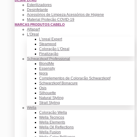
Esterilizadores
Desinfetante
Acessórios de Limpeza Acessórios de Higiene
Material Proteção COVID-19
MARCAS PRODUTOS CABELO
Alfaparf
L'Oreal
L'oreal Expert
Steampod
Coloração L'Oreal
Finalização
Schwarzkopf Professional
BlondMe
Essensity
Igora
Complementos de Coloração Schwarzkopf
Schwarzkopf Bonacure
Osis
Silhouette
Natural Styling
Strait Styling
Wella
Coloração Wella
Wella Tecnicos
Wella Elements
Wella Oil Reflections
Wella Fusion
Wella Color Brilliance