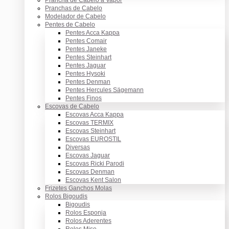
Pranchas de Cabelo
Modelador de Cabelo
Pentes de Cabelo
Pentes Acca Kappa
Pentes Comair
Pentes Janeke
Pentes Steinhart
Pentes Jaguar
Pentes Hysoki
Pentes Denman
Pentes Hercules Sägemann
Pentes Finos
Escovas de Cabelo
Escovas Acca Kappa
Escovas TERMIX
Escovas Steinhart
Escovas EUROSTIL
Diversas
Escovas Jaguar
Escovas Ricki Parodi
Escovas Denman
Escovas Kent Salon
Frizetes Ganchos Molas
Rolos Bigoudis
Bigoudis
Rolos Esponja
Rolos Aderentes
Rolos Mise