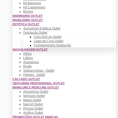
Kit Manicure
Kit Cabeleireiro
Boxing
BARBEARIA OUTLET
MOBILIÁRIO OUTLET
ESTÉTICA OUTLET
Acessórios Estética Outlet
Depilação Outlet
Cera Roll-on Outlet
Latas de Cera Outlet
Complementos Depilação
MAQUILHAGEM OUTLET
Olhos
Lábios
Acessórios
Rosto
Sobrancelhas - Outlet
Paletas - Outlet
CALÇADO OUTLET
VESTUÁRIO PROFISSIONAL OUTLET
MANICURE E PEDICURE OUTLET
Acessórios Outlet
Vernizes Outlet
Malas Outlet
Nail Art Outlet
Pinceis Outlet
Acrílico Outlet
PROMOÇÕES OUTLET MARCAS