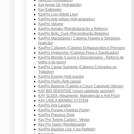
Kay Argan Oil (Hidratação)
Kay Extension
KayPro Liss (Efeito Liso)
KayPro Anti-yellow (Anti-amarelos)
KayPro Volume
KayPro Keratin (Reestruturação e Reforço)
KayPro Botu_Cure (Reconstrução Botulino)
KayPro Macadâmia ( Cabelos Frágeis e Sensíveis,
Nutrição)
KayPro Collagen (Cabelos Enfraquecidos e Porosos)
KayPro Hyaluronic (Cabelos Finos e Danificados)
KayPro Blonde (Louros e Descolorados - Reforço de
brilho e do louro)
KayPro Caviar Supreme (Cabelos Colorados ou
Tratados)
KayPro Energy (Anti-queda)
KayPro Purity (Anti-caspa)
KayPro Balance (Cabelo e Couro Cabeludo Oleoso)
KAY BIO SENSITIVE (couro cabeludo sensível)
KAY SLEEK (Alisamento, Manutenção e Anti Frizz)
KAY UNICA WANING SYSTEM
KayPro Anti-Laranja
KayPro Purage (Ageless Purity)
KayPro Precious Style
Kay Pro Toning Carbon - Vegan
Kay Pro Garlic (Revitalizante)
KayPro Bazilian Liss (Liso Perfeito)
Kayproxil