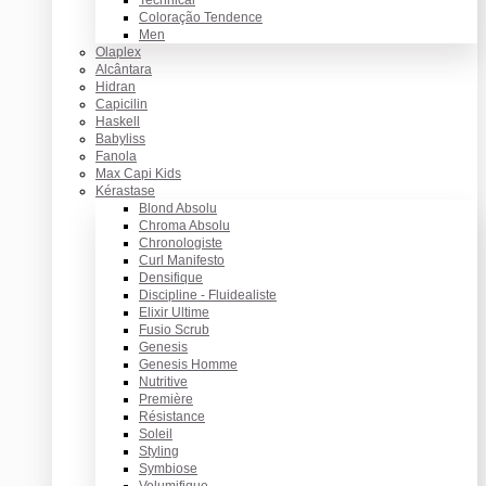
Coloração Tendence
Men
Olaplex
Alcântara
Hidran
Capicilin
Haskell
Babyliss
Fanola
Max Capi Kids
Kérastase
Blond Absolu
Chroma Absolu
Chronologiste
Curl Manifesto
Densifique
Discipline - Fluidealiste
Elixir Ultime
Fusio Scrub
Genesis
Genesis Homme
Nutritive
Première
Résistance
Soleil
Styling
Symbiose
Volumifique