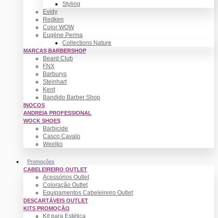
Styling
Evidy
Redken
Color WOW
Eugène Perma
Collections Nature
MARCAS BARBERSHOP
Beard Club
FNX
Barburys
Steinhart
Kent
Bandido Barber Shop
INOCOS
ANDREIA PROFESSIONAL
WOCK SHOES
Barbicide
Casco Cavalo
Weelko
Promoções
CABELEIREIRO OUTLET
Acessórios Outlet
Coloração Outlet
Equipamentos Cabeleireiro Outlet
DESCARTÁVEIS OUTLET
KITS PROMOÇÃO
Kit para Estética