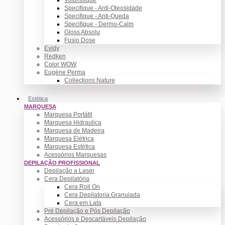
Specifique - Anti-Oleosidade
Specifique - Anti-Queda
Specifique - Dermo-Calm
Gloss Absolu
Fusio Dose
Evidy
Redken
Color WOW
Eugène Perma
Collections Nature
Estética
MARQUESA
Marquesa Portátil
Marquesa Hidraulica
Marquesa de Madeira
Marquesa Elétrica
Marquesa Estética
Acessórios Marquesas
DEPILAÇÃO PROFISSIONAL
Depilação a Laser
Cera Depilatória
Cera Roll On
Cera Depilatoria Granulada
Cera em Lata
Pré Depilação e Pós Depilação
Acessórios e Descartáveis Depilação