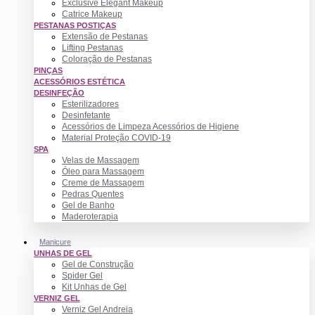
Exclusive Elegant Makeup
Catrice Makeup
PESTANAS POSTIÇAS
Extensão de Pestanas
Lifting Pestanas
Coloração de Pestanas
PINÇAS
ACESSÓRIOS ESTÉTICA
DESINFEÇÃO
Esterilizadores
Desinfetante
Acessórios de Limpeza Acessórios de Higiene
Material Proteção COVID-19
SPA
Velas de Massagem
Óleo para Massagem
Creme de Massagem
Pedras Quentes
Gel de Banho
Maderoterapia
Manicure
UNHAS DE GEL
Gel de Construção
Spider Gel
Kit Unhas de Gel
VERNIZ GEL
Verniz Gel Andreia