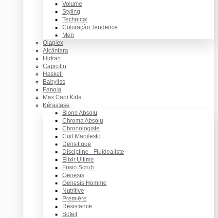
Volume
Styling
Technical
Coloração Tendence
Men
Olaplex
Alcântara
Hidran
Capicilin
Haskell
Babyliss
Fanola
Max Capi Kids
Kérastase
Blond Absolu
Chroma Absolu
Chronologiste
Curl Manifesto
Densifique
Discipline - Fluidealiste
Elixir Ultime
Fusio Scrub
Genesis
Genesis Homme
Nutritive
Première
Résistance
Soleil