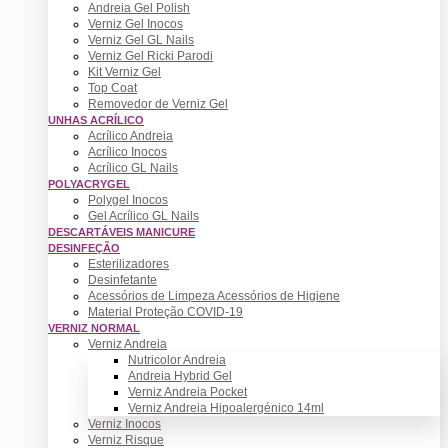
Andreia Gel Polish
Verniz Gel Inocos
Verniz Gel GL Nails
Verniz Gel Ricki Parodi
Kit Verniz Gel
Top Coat
Removedor de Verniz Gel
UNHAS ACRÍLICO
Acrílico Andreia
Acrílico Inocos
Acrílico GL Nails
POLYACRYGEL
Polygel Inocos
Gel Acrílico GL Nails
DESCARTÁVEIS MANICURE
DESINFEÇÃO
Esterilizadores
Desinfetante
Acessórios de Limpeza Acessórios de Higiene
Material Proteção COVID-19
VERNIZ NORMAL
Verniz Andreia
Nutricolor Andreia
Andreia Hybrid Gel
Verniz Andreia Pocket
Verniz Andreia Hipoalergénico 14ml
Verniz Inocos
Verniz Risque