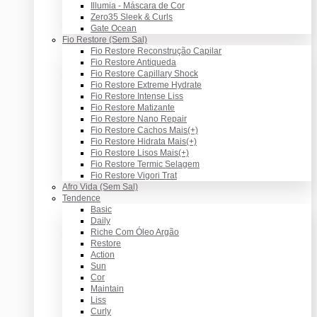
Illumia - Máscara de Cor
Zero35 Sleek & Curls
Gate Ocean
Fio Restore (Sem Sal)
Fio Restore Reconstrução Capilar
Fio Restore Antiqueda
Fio Restore Capillary Shock
Fio Restore Extreme Hydrate
Fio Restore Intense Liss
Fio Restore Matizante
Fio Restore Nano Repair
Fio Restore Cachos Mais(+)
Fio Restore Hidrata Mais(+)
Fio Restore Lisos Mais(+)
Fio Restore Termic Selagem
Fio Restore Vigori Trat
Afro Vida (Sem Sal)
Tendence
Basic
Daily
Riche Com Óleo Argão
Restore
Action
Sun
Cor
Maintain
Liss
Curly