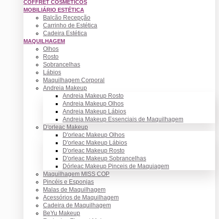
COFFRET COSMÉTICOS
MOBILIÁRIO ESTÉTICA
Balcão Recepção
Carrinho de Estética
Cadeira Estética
MAQUILHAGEM
Olhos
Rosto
Sobrancelhas
Lábios
Maquilhagem Corporal
Andreia Makeup
Andreia Makeup Rosto
Andreia Makeup Olhos
Andreia Makeup Lábios
Andreia Makeup Essenciais de Maquilhagem
D'orleac Makeup
D'orleac Makeup Olhos
D'orleac Makeup Lábios
D'orleac Makeup Rosto
D'orleac Makeup Sobrancelhas
Dórleac Makeup Pinceis de Maquiagem
Maquilhagem MISS COP
Pincéis e Esponjas
Malas de Maquilhagem
Acessórios de Maquilhagem
Cadeira de Maquilhagem
BeYu Makeup