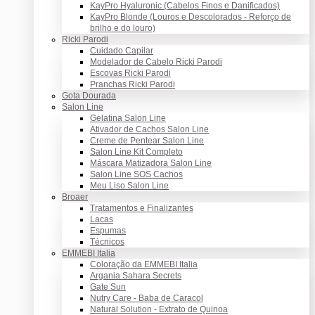
KayPro Hyaluronic (Cabelos Finos e Danificados)
KayPro Blonde (Louros e Descolorados - Reforço de
brilho e do louro)
Ricki Parodi
Cuidado Capilar
Modelador de Cabelo Ricki Parodi
Escovas Ricki Parodi
Pranchas Ricki Parodi
Gota Dourada
Salon Line
Gelatina Salon Line
Ativador de Cachos Salon Line
Creme de Pentear Salon Line
Salon Line Kit Completo
Máscara Matizadora Salon Line
Salon Line SOS Cachos
Meu Liso Salon Line
Broaer
Tratamentos e Finalizantes
Lacas
Espumas
Técnicos
EMMEBI Italia
Coloração da EMMEBI Italia
Argania Sahara Secrets
Gate Sun
Nutry Care - Baba de Caracol
Natural Solution - Extrato de Quinoa