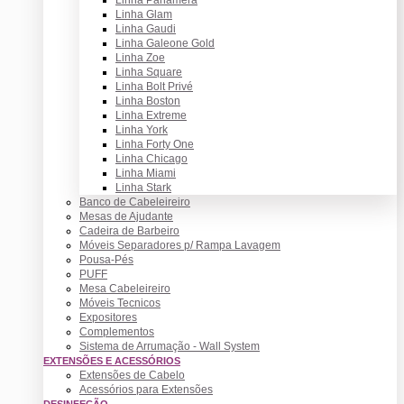
Linha Glam
Linha Gaudi
Linha Galeone Gold
Linha Zoe
Linha Square
Linha Bolt Privé
Linha Boston
Linha Extreme
Linha York
Linha Forty One
Linha Chicago
Linha Miami
Linha Stark
Banco de Cabeleireiro
Mesas de Ajudante
Cadeira de Barbeiro
Móveis Separadores p/ Rampa Lavagem
Pousa-Pés
PUFF
Mesa Cabeleireiro
Móveis Tecnicos
Expositores
Complementos
Sistema de Arrumação - Wall System
EXTENSÕES E ACESSÓRIOS
Extensões de Cabelo
Acessórios para Extensões
DESINFEÇÃO