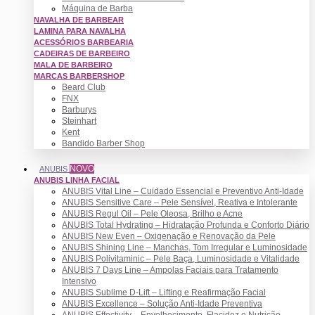
Máquina de Barba
NAVALHA DE BARBEAR
LAMINA PARA NAVALHA
ACESSÓRIOS BARBEARIA
CADEIRAS DE BARBEIRO
MALA DE BARBEIRO
MARCAS BARBERSHOP
Beard Club
FNX
Barburys
Steinhart
Kent
Bandido Barber Shop
NOVO
ANUBIS
ANUBIS LINHA FACIAL
ANUBIS Vital Line – Cuidado Essencial e Preventivo Anti-Idade
ANUBIS Sensitive Care – Pele Sensível, Reativa e Intolerante
ANUBIS Regul Oil – Pele Oleosa, Brilho e Acne
ANUBIS Total Hydrating – Hidratação Profunda e Conforto Diário
ANUBIS New Even – Oxigenação e Renovação da Pele
ANUBIS Shining Line – Manchas, Tom Irregular e Luminosidade
ANUBIS Polivitaminic – Pele Baça, Luminosidade e Vitalidade
ANUBIS 7 Days Line – Ampolas Faciais para Tratamento
Intensivo
ANUBIS Sublime D-Lift – Lifting e Reafirmação Facial
ANUBIS Excellence – Solução Anti-Idade Preventiva
ANUBIS Effectivity – Envelhecimento, Flacidez e Nutrição