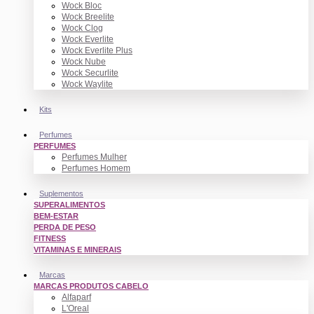
Wock Bloc
Wock Breelite
Wock Clog
Wock Everlite
Wock Everlite Plus
Wock Nube
Wock Securlite
Wock Waylite
Kits
Perfumes
PERFUMES
Perfumes Mulher
Perfumes Homem
Suplementos
SUPERALIMENTOS
BEM-ESTAR
PERDA DE PESO
FITNESS
VITAMINAS E MINERAIS
Marcas
MARCAS PRODUTOS CABELO
Alfaparf
L'Oreal