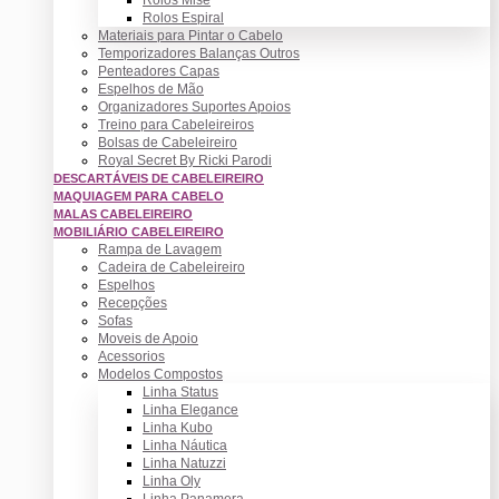
Rolos Espiral
Materiais para Pintar o Cabelo
Temporizadores Balanças Outros
Penteadores Capas
Espelhos de Mão
Organizadores Suportes Apoios
Treino para Cabeleireiros
Bolsas de Cabeleireiro
Royal Secret By Ricki Parodi
DESCARTÁVEIS DE CABELEIREIRO
MAQUIAGEM PARA CABELO
MALAS CABELEIREIRO
MOBILIÁRIO CABELEIREIRO
Rampa de Lavagem
Cadeira de Cabeleireiro
Espelhos
Recepções
Sofas
Moveis de Apoio
Acessorios
Modelos Compostos
Linha Status
Linha Elegance
Linha Kubo
Linha Náutica
Linha Natuzzi
Linha Oly
Linha Panamera