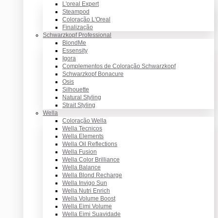
L'oreal Expert
Steampod
Coloração L'Oreal
Finalização
Schwarzkopf Professional
BlondMe
Essensity
Igora
Complementos de Coloração Schwarzkopf
Schwarzkopf Bonacure
Osis
Silhouette
Natural Styling
Strait Styling
Wella
Coloração Wella
Wella Tecnicos
Wella Elements
Wella Oil Reflections
Wella Fusion
Wella Color Brilliance
Wella Balance
Wella Blond Recharge
Wella Invigo Sun
Wella Nutri Enrich
Wella Volume Boost
Wella Eimi Volume
Wella Eimi Suavidade