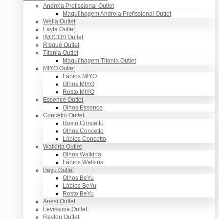
Andreia Profissional Outlet
Maquilhagem Andreia Profissional Outlet
Wella Outlet
Layla Outlet
INOCOS Outlet
Risqué Outlet
Titania Outlet
Maquilhagem Titania Outlet
MIYO Outlet
Lábios MIYO
Olhos MIYO
Rosto MIYO
Essence Outlet
Olhos Essence
Concetto Outlet
Rosto Concetto
Olhos Concetto
Lábios Concetto
Walkiria Outlet
Olhos Walkiria
Lábios Walkiria
Beyu Outlet
Olhos BeYu
Lábios BeYu
Rosto BeYu
Anesi Outlet
Levissime Outlet
Revlon Outlet