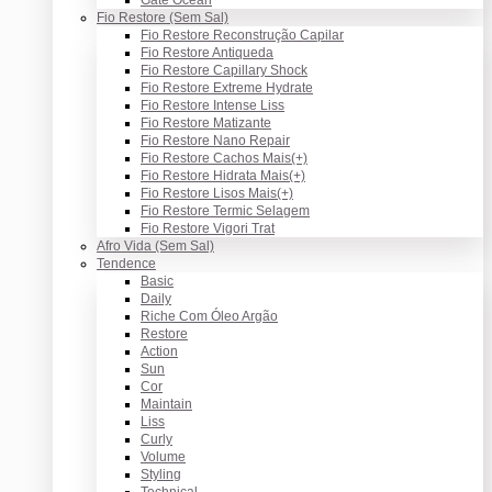
Fio Restore (Sem Sal)
Fio Restore Reconstrução Capilar
Fio Restore Antiqueda
Fio Restore Capillary Shock
Fio Restore Extreme Hydrate
Fio Restore Intense Liss
Fio Restore Matizante
Fio Restore Nano Repair
Fio Restore Cachos Mais(+)
Fio Restore Hidrata Mais(+)
Fio Restore Lisos Mais(+)
Fio Restore Termic Selagem
Fio Restore Vigori Trat
Afro Vida (Sem Sal)
Tendence
Basic
Daily
Riche Com Óleo Argão
Restore
Action
Sun
Cor
Maintain
Liss
Curly
Volume
Styling
Technical