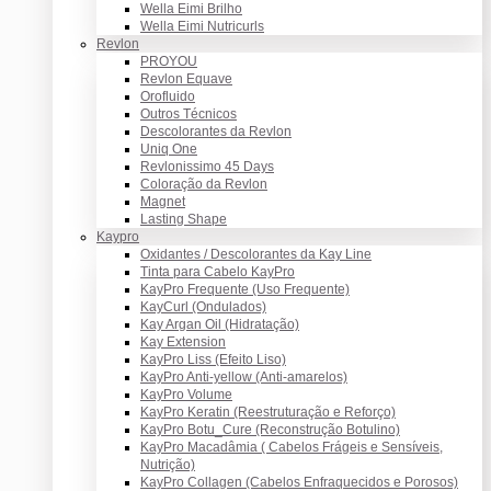
Wella Eimi Brilho
Wella Eimi Nutricurls
Revlon
PROYOU
Revlon Equave
Orofluido
Outros Técnicos
Descolorantes da Revlon
Uniq One
Revlonissimo 45 Days
Coloração da Revlon
Magnet
Lasting Shape
Kaypro
Oxidantes / Descolorantes da Kay Line
Tinta para Cabelo KayPro
KayPro Frequente (Uso Frequente)
KayCurl (Ondulados)
Kay Argan Oil (Hidratação)
Kay Extension
KayPro Liss (Efeito Liso)
KayPro Anti-yellow (Anti-amarelos)
KayPro Volume
KayPro Keratin (Reestruturação e Reforço)
KayPro Botu_Cure (Reconstrução Botulino)
KayPro Macadâmia ( Cabelos Frágeis e Sensíveis,
Nutrição)
KayPro Collagen (Cabelos Enfraquecidos e Porosos)