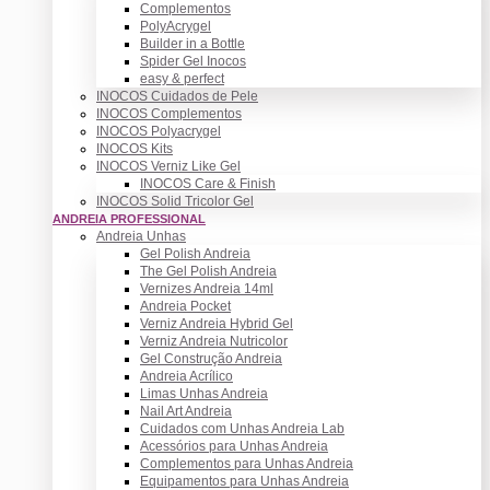
Complementos
PolyAcrygel
Builder in a Bottle
Spider Gel Inocos
easy & perfect
INOCOS Cuidados de Pele
INOCOS Complementos
INOCOS Polyacrygel
INOCOS Kits
INOCOS Verniz Like Gel
INOCOS Care & Finish
INOCOS Solid Tricolor Gel
ANDREIA PROFESSIONAL
Andreia Unhas
Gel Polish Andreia
The Gel Polish Andreia
Vernizes Andreia 14ml
Andreia Pocket
Verniz Andreia Hybrid Gel
Verniz Andreia Nutricolor
Gel Construção Andreia
Andreia Acrílico
Limas Unhas Andreia
Nail Art Andreia
Cuidados com Unhas Andreia Lab
Acessórios para Unhas Andreia
Complementos para Unhas Andreia
Equipamentos para Unhas Andreia