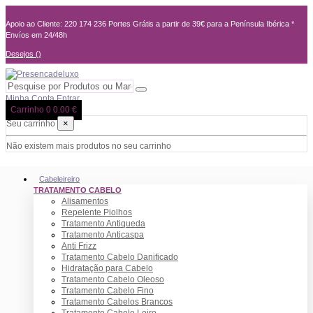
Apoio ao Cliente: 220 174 236
Portes Grátis a partir de 39€ para a Península Ibérica *
Envíos em 24/48h
Desejos (
)
Minha Conta
Entrar
Carrinho
0
0.00 €
×
Seu carrinho
Não existem mais produtos no seu carrinho
Cabeleireiro
TRATAMENTO CABELO
Alisamentos
Repelente Piolhos
Tratamento Antiqueda
Tratamento Anticaspa
Anti Frizz
Tratamento Cabelo Danificado
Hidratação para Cabelo
Tratamento Cabelo Oleoso
Tratamento Cabelo Fino
Tratamento Cabelos Brancos
Tratamento Cabelo Loiro