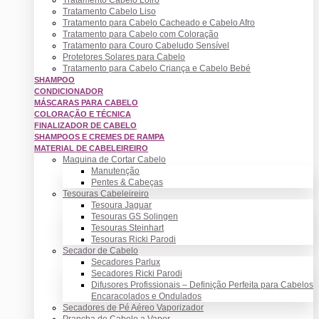
Tratamento Cabelo Liso
Tratamento para Cabelo Cacheado e Cabelo Afro
Tratamento para Cabelo com Coloração
Tratamento para Couro Cabeludo Sensível
Protetores Solares para Cabelo
Tratamento para Cabelo Criança e Cabelo Bebé
SHAMPOO
CONDICIONADOR
MÁSCARAS PARA CABELO
COLORAÇÃO E TÉCNICA
FINALIZADOR DE CABELO
SHAMPOOS E CREMES DE RAMPA
MATERIAL DE CABELEIREIRO
Maquina de Cortar Cabelo
Manutenção
Pentes & Cabeças
Tesouras Cabeleireiro
Tesoura Jaguar
Tesouras GS Solingen
Tesouras Steinhart
Tesouras Ricki Parodi
Secador de Cabelo
Secadores Parlux
Secadores Ricki Parodi
Difusores Profissionais – Definição Perfeita para Cabelos
Encaracolados e Ondulados
Secadores de Pé Aéreo Vaporizador
Prancha de Cabelo a Vapor