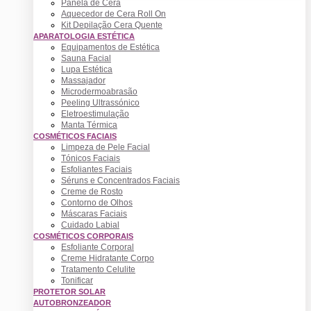
Panela de Cera
Aquecedor de Cera Roll On
Kit Depilação Cera Quente
APARATOLOGIA ESTÉTICA
Equipamentos de Estética
Sauna Facial
Lupa Estética
Massajador
Microdermoabrasão
Peeling Ultrassónico
Eletroestimulação
Manta Térmica
COSMÉTICOS FACIAIS
Limpeza de Pele Facial
Tónicos Faciais
Esfoliantes Faciais
Séruns e Concentrados Faciais
Creme de Rosto
Contorno de Olhos
Máscaras Faciais
Cuidado Labial
COSMÉTICOS CORPORAIS
Esfoliante Corporal
Creme Hidratante Corpo
Tratamento Celulite
Tonificar
PROTETOR SOLAR
AUTOBRONZEADOR