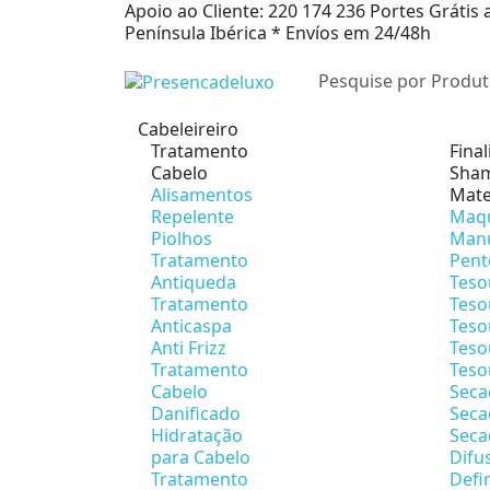
Apoio ao Cliente: 220 174 236
Portes Grátis 
Península Ibérica *
Envíos em 24/48h
Cabeleireiro
Tratamento
Fina
Cabelo
Sham
Alisamentos
Mate
Repelente
Maqu
Piolhos
Man
Tratamento
Pent
Antiqueda
Teso
Tratamento
Teso
Anticaspa
Teso
Anti Frizz
Teso
Tratamento
Teso
Cabelo
Seca
Danificado
Seca
Hidratação
Seca
para Cabelo
Difu
Tratamento
Defi