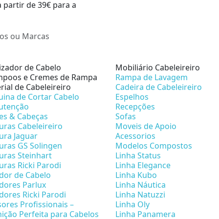
a partir de 39€ para a
lizador de Cabelo
Mobiliário Cabeleireiro
poos e Cremes de Rampa
Rampa de Lavagem
rial de Cabeleireiro
Cadeira de Cabeleireiro
ina de Cortar Cabelo
Espelhos
utenção
Recepções
es & Cabeças
Sofas
uras Cabeleireiro
Moveis de Apoio
ura Jaguar
Acessorios
uras GS Solingen
Modelos Compostos
uras Steinhart
Linha Status
uras Ricki Parodi
Linha Elegance
dor de Cabelo
Linha Kubo
dores Parlux
Linha Náutica
dores Ricki Parodi
Linha Natuzzi
sores Profissionais –
Linha Oly
nição Perfeita para Cabelos
Linha Panamera