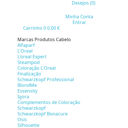
Desejos (
0
)
Minha Conta
Entrar
Carrinho
0
0.00 €
Marcas Produtos Cabelo
Alfaparf
L'Oreal
L'oreal Expert
Steampod
Coloração L'Oreal
Finalização
Schwarzkopf Professional
BlondMe
Essensity
Igora
Complementos de Coloração
Schwarzkopf
Schwarzkopf Bonacure
Osis
Silhouette