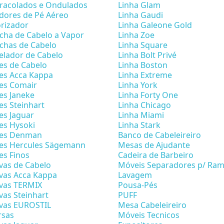
racolados e Ondulados
Linha Glam
dores de Pé Aéreo
Linha Gaudi
rizador
Linha Galeone Gold
cha de Cabelo a Vapor
Linha Zoe
chas de Cabelo
Linha Square
lador de Cabelo
Linha Bolt Privé
es de Cabelo
Linha Boston
es Acca Kappa
Linha Extreme
es Comair
Linha York
es Janeke
Linha Forty One
es Steinhart
Linha Chicago
es Jaguar
Linha Miami
es Hysoki
Linha Stark
tes Denman
Banco de Cabeleireiro
es Hercules Sägemann
Mesas de Ajudante
es Finos
Cadeira de Barbeiro
vas de Cabelo
Móveis Separadores p/ Ra
vas Acca Kappa
Lavagem
vas TERMIX
Pousa-Pés
vas Steinhart
PUFF
vas EUROSTIL
Mesa Cabeleireiro
rsas
Móveis Tecnicos