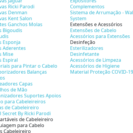
vas Jaguar
Expositores
vas Ricki Parodi
Complementos
vas Denman
Sistema de Arrumação - Wal
vas Kent Salon
System
etes Ganchos Molas
Extensões e Acessórios
s Bigoudis
Extensões de Cabelo
udis
Acessórios para Extensões
s Esponja
Desinfeção
s Aderentes
Esterilizadores
s Mise
Desinfetante
s Espiral
Acessórios de Limpeza
riais para Pintar o Cabelo
Acessórios de Higiene
orizadores Balanças
Material Proteção COVID-1
os
eadores Capas
lhos de Mão
nizadores Suportes Apoios
no para Cabeleireiros
as de Cabeleireiro
l Secret By Ricki Parodi
artáveis de Cabeleireiro
iagem para Cabelo
s Cabeleireiro