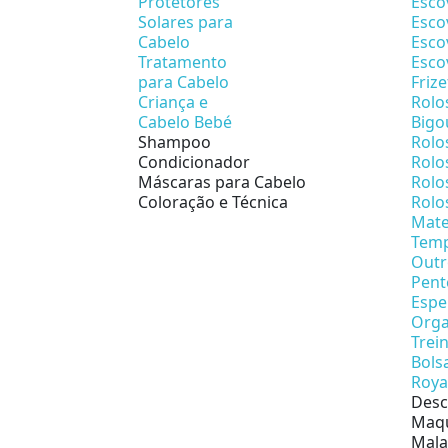
Protetores
Esco
Solares para
Esco
Cabelo
Esco
Tratamento
Esco
para Cabelo
Friz
Criança e
Rolo
Cabelo Bebé
Bigo
Shampoo
Rolo
Condicionador
Rolo
Máscaras para Cabelo
Rolo
Coloração e Técnica
Rolo
Mate
Temp
Outr
Pent
Espe
Orga
Trei
Bols
Roya
Desc
Maqu
Mala