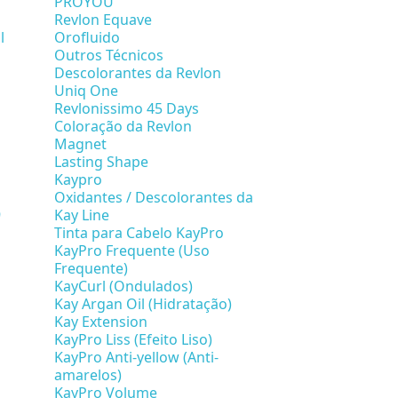
PROYOU
Revlon Equave
l
Orofluido
Outros Técnicos
Descolorantes da Revlon
Uniq One
Revlonissimo 45 Days
Coloração da Revlon
Magnet
Lasting Shape
Kaypro
Oxidantes / Descolorantes da
9
Kay Line
Tinta para Cabelo KayPro
KayPro Frequente (Uso
Frequente)
KayCurl (Ondulados)
Kay Argan Oil (Hidratação)
Kay Extension
KayPro Liss (Efeito Liso)
KayPro Anti-yellow (Anti-
amarelos)
KayPro Volume