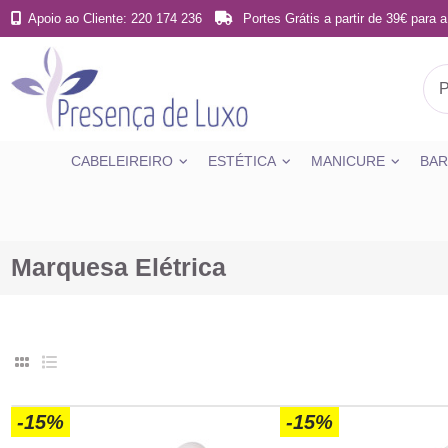
Apoio ao Cliente: 220 174 236
Portes Grátis a partir de 39€ para a
CABELEIREIRO
ESTÉTICA
MANICURE
BAR
Marquesa Elétrica
-15%
-15%