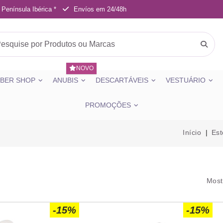
 Península Ibérica *
Envíos em 24/48h
NOVO
BER SHOP
ANUBIS
DESCARTÁVEIS
VESTUÁRIO
PROMOÇÕES
Início
Est
Most
-15%
-15%