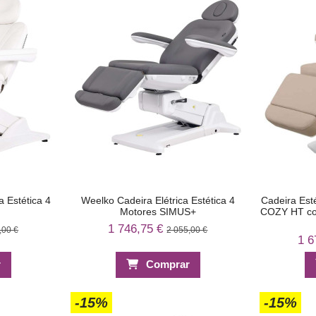
 Estética 4
Weelko Cadeira Elétrica Estética 4
Cadeira Est
Motores SIMUS+
COZY HT co
1 746,75 €
,00 €
2 055,00 €
1 6
r
Comprar
-15%
-15%