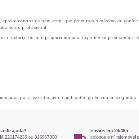
a, spas e centros de bem-estar que procuram o máximo de conforto
abalho do profissional.
z o esforço físico e proporciona uma experiência premium ao cli
pensadas para uso intensivo e ambientes profissionais exigentes.
sa de ajuda?
Envios em 24/48h
 já 220174236 ou 916967800
coloque o nº telemóvel