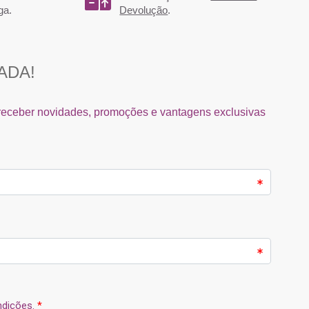
ga.
Devolução
.