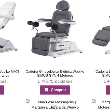
 Weelko MAXI
Cadeira Ginecológica Elétrica Weelko
Cadeira E
Branca
SIMUS GYN 4 Motores
SIMU
1 746,75 €
1 4
,00 €
2 055,00 €
r
Comprar