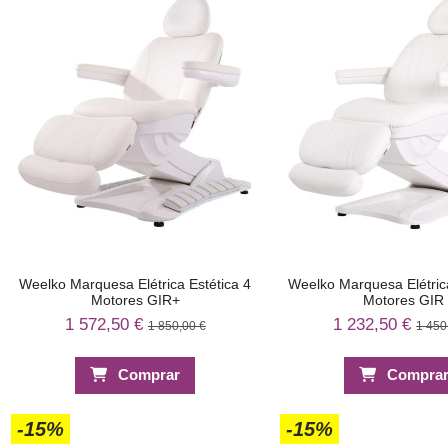
Weelko Marquesa Elétrica Estética 4
Weelko Marquesa Elétrica
Motores GIR+
Motores GIR
1 572,50 €
1 232,50 €
1 850,00 €
1 450
Comprar
Compra
-15%
-15%