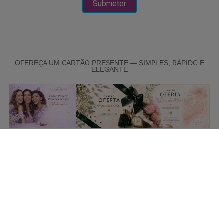
OFEREÇA UM CARTÃO PRESENTE — SIMPLES, RÁPIDO E
ELEGANTE
COMPRAR CARTÃO PRESENTE
PROMOÇÕES E REDUÇÕES
Todas as promoções e reduções de preço constantes na
nossa loja online são válidas de 01/06/2026 A 31/08/2026