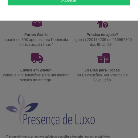
Aceitar
Portes Grátis
Precisa de ajuda?
a partir de 39€ apenas para Península
Ligue já 220174236 ou 916967800
Ibérica exceto Ilhas *
das 9h às 18h.
Envios em 24/48h
14 Dias para Trocas
coloque o nº telemóvel para um melhor
ou Devoluções. Ver
Politica de
serviço de entrega.
Devolução
.
Cosméticos e acessórios profissionais para estética,