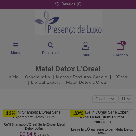
Desejos (
0
)
0
Menu
Pesquisar
Entrar
Carrinho
Metal Detox L'Oreal
Início
Cabeleireiro
Marcas Produtos Cabelo
L'Oreal
L'oreal Expert
Metal Detox L'Oreal
Escolher
11
-10%
-10%
Refill Shampoo L'Oreal Serie Expert Metal
Detox 500ml
Leave In L'Óreal Serie Expert Metal Detox
20,84 €
100ml
23,15 €