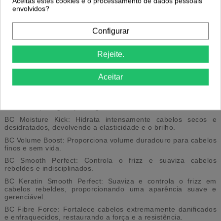
Aceitas estes cookies e o processamento de dados pessoais
Cell Perfector Technology: Restaura a estrutura capilar a nível
envolvidos?
celular, preenchendo as lacunas na superfície do cabelo para
uma suavidade e brilho instantâneos.
Configurar
PH 4.5 Balancer Technology: Equilibra o pH do cabelo para
manter a cor vibrante por mais tempo, protegendo contra o
desbotamento.
Rejeite.
- Soluções Personalizadas
Aceitar
BC Repair Rescue: Para cabelos danificados, esta linha repara
profundamente e fortalece a estrutura capilar.
BC Color Freeze: Especialmente formulada para cabelos
coloridos, protege e prolonga a intensidade da cor.
BC Moisture Kick: Hidrata intensamente cabelos secos e
desidratados, devolvendo a elasticidade e o brilho.
BC Volume Boost: Proporciona volume duradouro para cabelos
finos e sem vida.
BC Smooth Perfect: Controla o frizz e suaviza cabelos
rebeldes e indisciplinados.
BC Keratin Smooth Perfect: Suaviza e controla o frizz em
cabelos rebeldes, proporcionando uma aparência suave e
gerenciável.
BC Fibre Force: Fortalece cabelos extremamente danificados
e enfraquecidos, restaurando a força e a resistência.