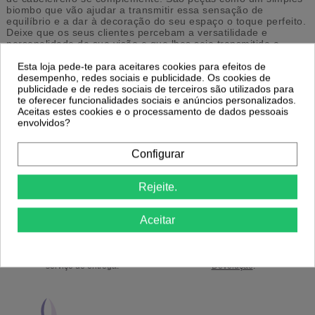
biombo que vão ajudar a transmitir essa sensação de
equilíbrio e a dar à decoração do seu espaço o toque perfeito.
Deixe que os seus clientes percebam a versatilidade e
personalidade da sua visão e que lhes seja transmitida a
sensação de bem-estar e conforto.
Esta loja pede-te para aceitares cookies para efeitos de
Biombo Tree
, ofereça a máxima privacidade aos seus clientes
desempenho, redes sociais e publicidade. Os cookies de
garantido um serviço de qualidade.
publicidade e de redes sociais de terceiros são utilizados para
te oferecer funcionalidades sociais e anúncios personalizados.
Aceitas estes cookies e o processamento de dados pessoais
envolvidos?
Configurar
Portes Grátis
Precisa de ajuda?
a partir de 39€ apenas para Península
Ligue já 220174236 ou 916967800
Ibérica exceto Ilhas *
das 9h às 18h.
Rejeite.
Aceitar
Envios em 24/48h
14 Dias para Trocas
coloque o nº telemóvel para um melhor
ou Devoluções. Ver
Politica de
serviço de entrega.
Devolução
.