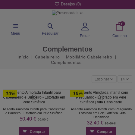
Desejos (
0
)
0
Menu
Pesquisar
Entrar
Carrinho
Complementos
Início
Cabeleireiro
Mobiliário Cabeleireiro
Complementos
Escolher
14
-10%
-10%
Assento Almofada Infantil para Cabeleireiro
Assento Almofada Infantil com Resguardo
e Barbeiro - Estofado em Pele Sintética
- Estofado em Pele Sintética | Alta
Densidade
50,40 €
56,00 €
32,40 €
36,00 €
Comprar
Comprar