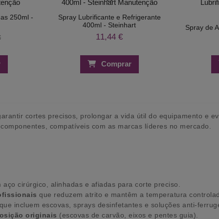
as 250ml -
Spray Lubrificante e Refrigerante
400ml - Steinhart
Spray de A
11,44 €
€
r
Comprar
rantir cortes precisos, prolongar a vida útil do equipamento e ev
de componentes, compatíveis com as marcas líderes no mercado.
aço cirúrgico, alinhadas e afiadas para corte preciso.
ofissionais
que reduzem atrito e mantêm a temperatura controla
que incluem escovas, sprays desinfetantes e soluções anti-ferru
osição originais
(escovas de carvão, eixos e pentes guia).