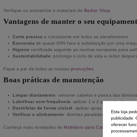
Verifique os acessórios e materiais de
Barber Shop
.
Vantagens de manter o seu equipamen
Corte preciso
e consistente em todos os atendimentos.
Economia
de quase 60% face à substituição por uma máqu
Higiene
certificada segundo as normas europeias para salõ
Sustentabilidade
: prolonga o ciclo de vida e reduz desperd
Fique a par de todas as nossas
promoções
.
Boas práticas de manutenção
Limpar diariamente
: remover cabelos e poeira das lâmina
Lubrificar com frequência
: aplicar 1 a 2 gotas de óleo n
Desinfetar de forma visível
: aplicar spray desinfetante na
Esta loja ped
Verificar o alinhamento
: lâminas paralelas, sem dentes da
publicidade. 
oferecer func
Conheça mais novidades de
Mobiliário para Cabeleireiro.
processament