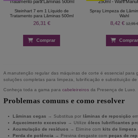
Steinhart 7 em 1 Líquido de
Spray Limpeza de Lâmin
Tratamento para Lâminas 500ml
Wahl
26,31 €
8,42 €
12,95 
Comprar
Compra
A manutenção regular das máquinas de corte é essencial para ga
soluções completas para limpeza, lubrificação e substituição 
Conheça toda a gama para
cabeleireiros
da Presença de Luxo.
Problemas comuns e como resolver
Lâminas cegas
→ Substitua por
lâminas de reposição
em 
Aquecimento excessivo
→ Utilize
óleos lubrificantes pr
Acumulação de resíduos
→ Elimine com
kits de limpeza
Perda de potência
→ Previna desgaste com
peças de rep