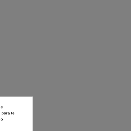
 e
s para te
 o