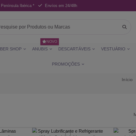
 Península Ibérica *
Envíos em 24/48h
NOVO
BER SHOP
ANUBIS
DESCARTÁVEIS
VESTUÁRIO
PROMOÇÕES
Início
M