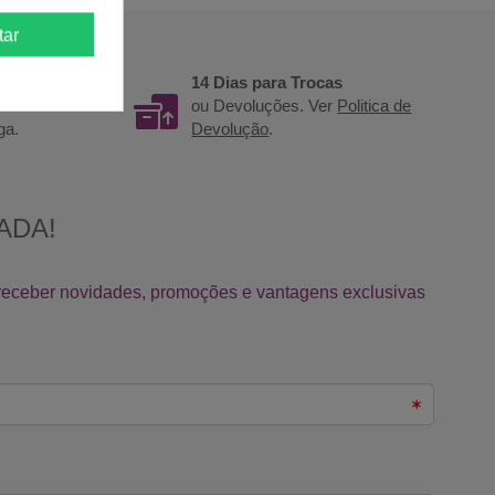
tar
14 Dias para Trocas
 para um
ou Devoluções. Ver
Politica de
ga.
Devolução
.