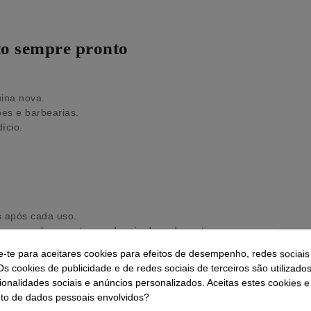
to sempre pronto
ina nova.
es e barbearias.
ício.
s após cada uso.
as zonas-chave antes ou depois de cada corte.
 presença do cliente reforça profissionalismo e higiene.
e-te para aceitares cookies para efeitos de desempenho, redes sociais
nificados e bem fixas.
Os cookies de publicidade e de redes sociais de terceiros são utilizado
ionalidades sociais e anúncios personalizados. Aceitas estes cookies e
o de dados pessoais envolvidos?