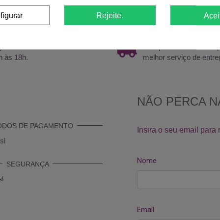
figurar
Rejeite.
Acei
sa de ajuda?
Envios em 24/48h
 já 220174236 ou 916967800
coloque o nº telemóvel
h às 18h.
melhor serviço de entre
ODOS DE PAGAMENTO
SEGURANÇA