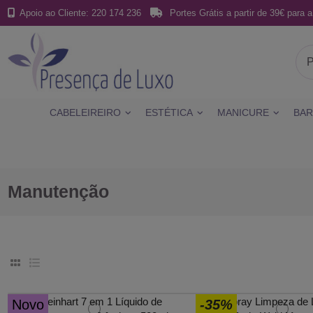
Apoio ao Cliente: 220 174 236
Portes Grátis a partir de 39€ para a
CABELEIREIRO
ESTÉTICA
MANICURE
BAR
Manutenção
Novo
-35%