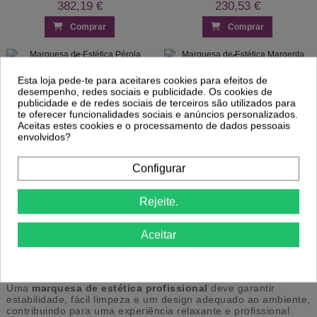
382,19 €
230,53 €
Comprar
Comprar
Esta loja pede-te para aceitares cookies para efeitos de
Marquesa de Estética Pérola
Marquesa de Estética Margerita
desempenho, redes sociais e publicidade. Os cookies de
279,06 €
363,99 €
publicidade e de redes sociais de terceiros são utilizados para
te oferecer funcionalidades sociais e anúncios personalizados.
Comprar
Comprar
Aceitas estes cookies e o processamento de dados pessoais
envolvidos?
1
2
Configurar
Rejeite.
Marquesas de Estética Profissionais
Aceitar
As
marquesas de estética
são concebidas para tratamentos
faciais e corporais, oferecendo conforto ao cliente e
funcionalidade ao profissional. São ideais para centros de
estética, spas e gabinetes de beleza.
Uma
marquesa de estética profissional
deve garantir
estabilidade, fácil limpeza e um design adequado ao ambiente,
contribuindo para uma experiência relaxante e profissional.