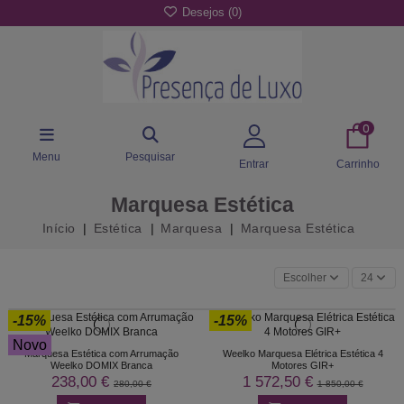
Desejos (
0
)
0
Menu
Pesquisar
Entrar
Carrinho
Marquesa Estética
Início
Estética
Marquesa
Marquesa Estética
Escolher
24
-15%
-15%
Novo
Marquesa Estética com Arrumação
Weelko Marquesa Elétrica Estética 4
Weelko DOMIX Branca
Motores GIR+
238,00 €
1 572,50 €
280,00 €
1 850,00 €