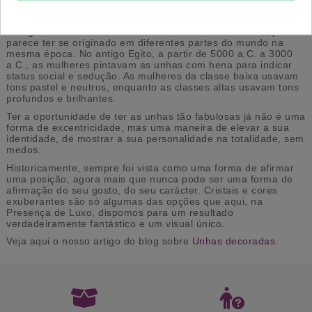
unhas, geralmente depois de
manicures ou pedicures
. Nail art
é uma forma criativa, arte.
A origem exata dos tratamentos das unhas não é clara, pois
parece ter se originado em diferentes partes do mundo na
mesma época. No antigo Egito, a partir de 5000 a.C. a 3000
a.C., as mulheres pintavam as unhas com hena para indicar
status social e sedução. As mulheres da classe baixa usavam
tons pastel e neutros, enquanto as classes altas usavam tons
profundos e brilhantes.
Ter a oportunidade de ter as unhas tão fabulosas já não é uma
forma de excentricidade, mas uma maneira de elevar a sua
identidade, de mostrar a sua personalidade na totalidade, sem
medos.
Historicamente, sempre foi vista como uma forma de afirmar
uma posição, agora mais que nunca pode ser uma forma de
afirmação do seu gosto, do seu carácter. Cristais e cores
exuberantes são só algumas das opções que aqui, na
Presença de Luxo, dispomos para um resultado
verdadeiramente fantástico e um visual único.
Veja aqui o nosso artigo do blog sobre
Unhas decoradas
.