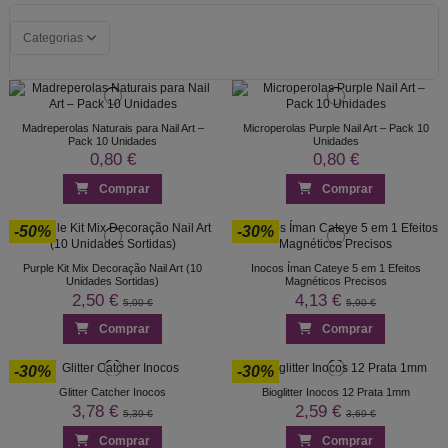
Categorias
Madreperolas Naturais para Nail Art –
Microperolas Purple Nail Art – Pack 10
Pack 10 Unidades
Unidades
0,80 €
0,80 €
Comprar
Comprar
-50%
-30%
Purple Kit Mix Decoração Nail Art (10
Inocos Íman Cateye 5 em 1 Efeitos
Unidades Sortidas)
Magnéticos Precisos
2,50 €
4,13 €
5,00 €
5,90 €
Comprar
Comprar
-30%
-30%
Glitter Catcher Inocos
Bioglitter Inocos 12 Prata 1mm
3,78 €
2,59 €
5,39 €
3,69 €
Comprar
Comprar