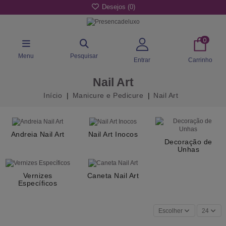
Desejos (
0
)
0
Menu
Pesquisar
Entrar
Carrinho
Nail Art
Início
Manicure e Pedicure
Nail Art
Andreia Nail Art
Nail Art Inocos
Decoração de
Unhas
Vernizes
Caneta Nail Art
Específicos
Escolher
24