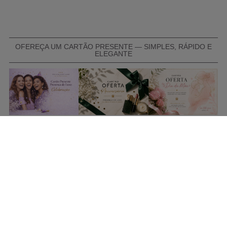
OFEREÇA UM CARTÃO PRESENTE — SIMPLES, RÁPIDO E
ELEGANTE
COMPRAR CARTÃO PRESENTE
PROMOÇÕES E REDUÇÕES
Todas as promoções e reduções de preço constantes na
nossa loja online são válidas de 01/06/2026 A 31/08/2026
INFORMAÇÕES