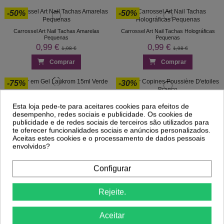
-50%
-50%
Carrossel Art Nail Tachas Amarelas
Carrossel Art Nail Tachas Holográficas
Pequenas
Pequenas
0,99 €
0,99 €
1,98 €
1,98 €
Comprar
Comprar
-75%
-30%
Glitter em Gel Laukrom 15ml Verde
0,85 €
Glitter Copines Poussière D'etoiles Branco
3,40 €
Esta loja pede-te para aceitares cookies para efeitos de
1,91 €
2,72 €
desempenho, redes sociais e publicidade. Os cookies de
publicidade e de redes sociais de terceiros são utilizados para
Comprar
Comprar
te oferecer funcionalidades sociais e anúncios personalizados.
Aceitas estes cookies e o processamento de dados pessoais
envolvidos?
1
2
3
…
16
Configurar
Unhas Nail Art
Rejeite.
Nail art
é uma forma criativa de pintar, decorar, realçar e
Aceitar
embelezar as unhas. É um tipo de arte que pode ser feito em