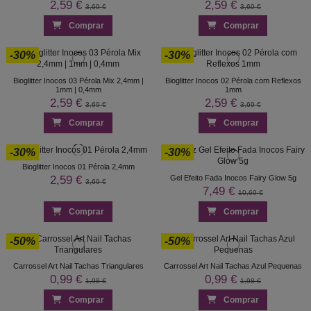
2,59 €
2,59 €
3,69 €
3,69 €
Comprar
Comprar
-30%
-30%
Bioglitter Inocos 03 Pérola Mix 2,4mm |
Bioglitter Inocos 02 Pérola com Reflexos
1mm | 0,4mm
1mm
2,59 €
2,59 €
3,69 €
3,69 €
Comprar
Comprar
-30%
-30%
Bioglitter Inocos 01 Pérola 2,4mm
2,59 €
Gel Efeito Fada Inocos Fairy Glow 5g
3,69 €
7,49 €
10,69 €
Comprar
Comprar
-50%
-50%
Carrossel Art Nail Tachas Triangulares
Carrossel Art Nail Tachas Azul Pequenas
0,99 €
0,99 €
1,98 €
1,98 €
Comprar
Comprar