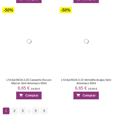
-50%
-50%
L'Oréal iNOA 3.20 Castanho Escuro
L'Oréal iNOA 3.15 Vermelho Acajou Sem
Marron Sem Amoníaco 60ml
Amoníaco 60ml
6,65 €
6,65 €
13,30 €
13,30 €
Comprar
Comprar
1
2
3
…
5