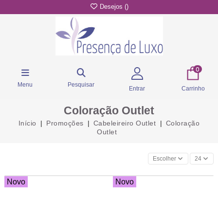
Desejos (
)
0
Menu
Pesquisar
Entrar
Carrinho
Coloração Outlet
Início
Promoções
Cabeleireiro Outlet
Coloração
Outlet
Escolher
24
Novo
Novo