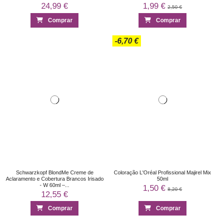
24,99 €
1,99 €
2,50 €
Comprar
Comprar
-6,70 €
Schwarzkopf BlondMe Creme de
Coloração L'Oréal Profissional Majirel Mix
Aclaramento e Cobertura Brancos Irisado
50ml
- W 60ml –...
1,50 €
8,20 €
12,55 €
Comprar
Comprar