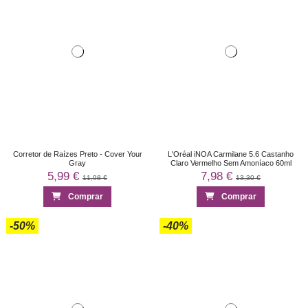
Corretor de Raízes Preto - Cover Your
L'Oréal iNOA Carmilane 5.6 Castanho
Gray
Claro Vermelho Sem Amoníaco 60ml
5,99 €
7,98 €
11,98 €
13,30 €
Comprar
Comprar
-50%
-40%