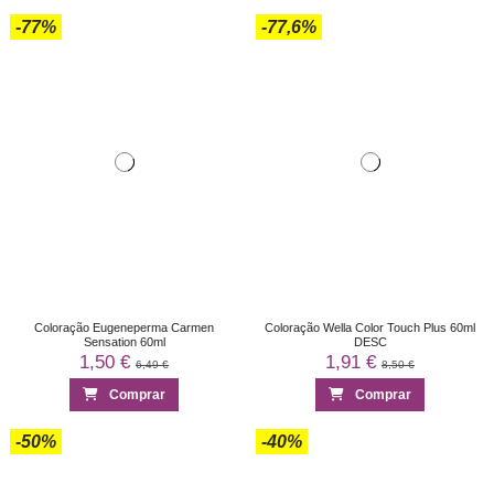
-77%
-77,6%
Coloração Eugeneperma Carmen
Coloração Wella Color Touch Plus 60ml
Sensation 60ml
DESC
1,50 €
1,91 €
6,49 €
8,50 €
Comprar
Comprar
-50%
-40%