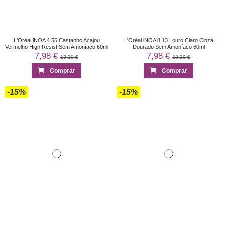
L'Oréal iNOA 4.56 Castanho Acajou
L'Oréal iNOA 8.13 Louro Claro Cinza
Vermelho High Resist Sem Amoníaco 60ml
Dourado Sem Amoníaco 60ml
7,98 €
7,98 €
13,30 €
13,30 €
Comprar
Comprar
-15%
-15%