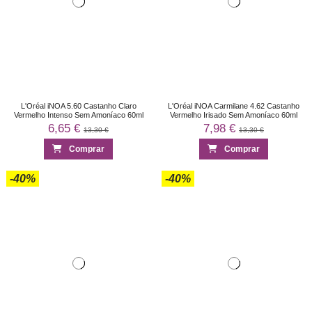
L'Oréal iNOA 5.60 Castanho Claro
L'Oréal iNOA Carmilane 4.62 Castanho
Vermelho Intenso Sem Amoníaco 60ml
Vermelho Irisado Sem Amoníaco 60ml
6,65 €
7,98 €
13,30 €
13,30 €
Comprar
Comprar
-40%
-40%