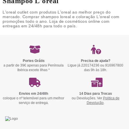
Shampoo L'oreal
L'oreal outlet com produtos L'oreal ao melhor preço do
mercado. Comprar shampoo loreal e coloração L'oreal com
promoções todo o ano. Loja de cosméticos online com
entregas em 24/48h para todo o país.
Portes Grátis
Precisa de ajuda?
a partir de 39€ apenas para Península
Ligue já 220174236 ou 916967800
Ibérica exceto Ilhas *
das 9h às 18h.
Envios em 24/48h
14 Dias para Trocas
coloque o nº telemóvel para um melhor
ou Devoluções. Ver
Politica de
serviço de entrega.
Devolução
.