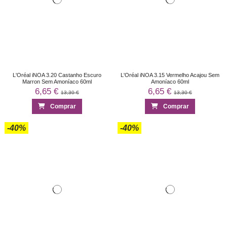
L'Oréal iNOA 3.20 Castanho Escuro
L'Oréal iNOA 3.15 Vermelho Acajou Sem
Marron Sem Amoníaco 60ml
Amoníaco 60ml
6,65 €
6,65 €
13,30 €
13,30 €
Comprar
Comprar
-40%
-40%