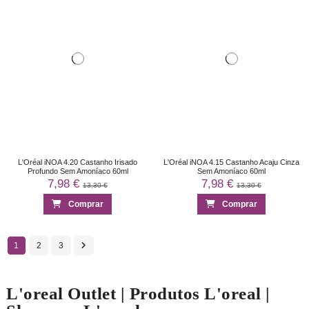
L'Oréal iNOA 4.20 Castanho Irisado
L'Oréal iNOA 4.15 Castanho Acaju Cinza
Profundo Sem Amoníaco 60ml
Sem Amoníaco 60ml
7,98 €
7,98 €
13,30 €
13,30 €
Comprar
Comprar
1
2
3
L'oreal Outlet | Produtos L'oreal |