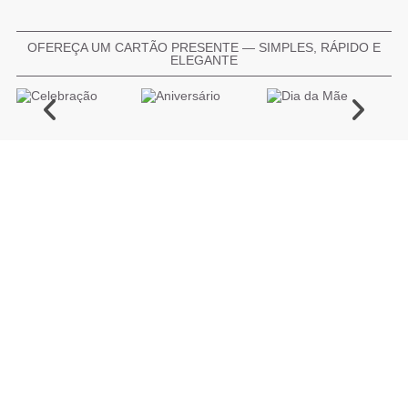
OFEREÇA UM CARTÃO PRESENTE — SIMPLES, RÁPIDO E
ELEGANTE
COMPRAR CARTÃO PRESENTE
PROMOÇÕES E REDUÇÕES
Todas as promoções e reduções de preço constantes na
nossa loja online são válidas de 01/06/2026 A 31/08/2026
INFORMAÇÕES
BLOG DE BELEZA