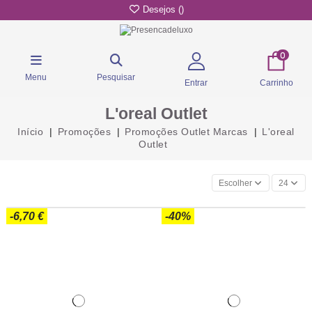
Desejos (
)
0
Menu
Pesquisar
Entrar
Carrinho
L'oreal Outlet
Início
Promoções
Promoções Outlet Marcas
L'oreal
Outlet
Escolher
24
-6,70 €
-40%