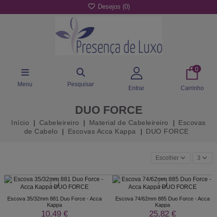
Desejos (
0
)
0
Menu
Pesquisar
Entrar
Carrinho
DUO FORCE
Início
Cabeleireiro
Material de Cabeleireiro
Escovas
de Cabelo
Escovas Acca Kappa
DUO FORCE
Escolher
3
Escova 35/32mm 881 Duo Force - Acca
Escova 74/62mm 885 Duo Force - Acca
Kappa
Kappa
10,49 €
25,82 €