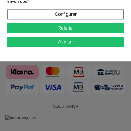
envolvidos?
manicure, cabeleireiro e barber shop. As melhores marcas
para cuidar de si e dos seus clientes com qualidade e
Configurar
elegância.
Rejeite.
Aceitar
MÉTODOS DE PAGAMENTO
SEGURANÇA