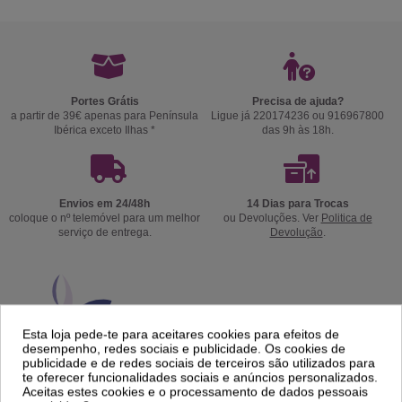
Portes Grátis
Precisa de ajuda?
a partir de 39€ apenas para Península
Ligue já 220174236 ou 916967800
Ibérica exceto Ilhas *
das 9h às 18h.
Envios em 24/48h
14 Dias para Trocas
coloque o nº telemóvel para um melhor
ou Devoluções. Ver
Politica de
serviço de entrega.
Devolução
.
Esta loja pede-te para aceitares cookies para efeitos de
desempenho, redes sociais e publicidade. Os cookies de
publicidade e de redes sociais de terceiros são utilizados para
te oferecer funcionalidades sociais e anúncios personalizados.
Aceitas estes cookies e o processamento de dados pessoais
Cosméticos e acessórios profissionais para estética,