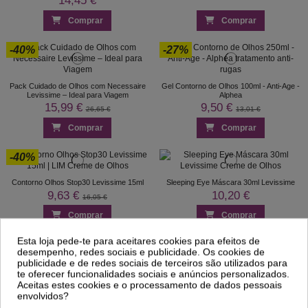
14,45 €
Comprar
Comprar
-40%
-27%
Pack Cuidado de Olhos com Necessaire
Gel Contorno de Olhos 100ml - Anti-Age -
Levissime – Ideal para Viagem
Alphea
15,99 €
9,50 €
26,65 €
13,01 €
Comprar
Comprar
-40%
Contorno Olhos Stop30 Levissime 15ml
Sleeping Eye Máscara 30ml Levissime
9,63 €
10,20 €
16,05 €
Comprar
Comprar
Esta loja pede-te para aceitares cookies para efeitos de
-40%
-40%
desempenho, redes sociais e publicidade. Os cookies de
publicidade e de redes sociais de terceiros são utilizados para
Bálsamo Contorno Olhos Levissime 15ml
te oferecer funcionalidades sociais e anúncios personalizados.
8,61 €
Contorno de Olhos - Miracle Touch Gel
Aceitas estes cookies e o processamento de dados pessoais
14,35 €
Lifiting Levissime
envolvidos?
4,05 €
6,75 €