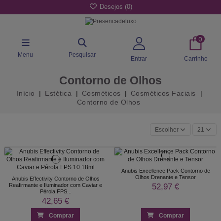
Desejos (
0
)
0
Menu
Pesquisar
Entrar
Carrinho
Contorno de Olhos
Início
Estética
Cosméticos
Cosméticos Faciais
Contorno de Olhos
Escolher
21
Anubis Excellence Pack Contorno de
Olhos Drenante e Tensor
Anubis Effectivity Contorno de Olhos
52,97 €
Reafirmante e Iluminador com Caviar e
Pérola FPS...
42,65 €
Comprar
Comprar