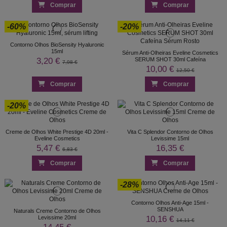
Comprar
Comprar
-60%
-20%
Contorno Olhos BioSensity Hyaluronic
15ml
Sérum Anti-Olheiras Eveline Cosmetics
3,20 €
SERUM SHOT 30ml Cafeína
7,98 €
10,00 €
12,50 €
Comprar
Comprar
-20%
Creme de Olhos White Prestige 4D 20ml -
Vita C Splendor Contorno de Olhos
Eveline Cosmetics
Levissime 15ml
5,47 €
16,35 €
6,83 €
Comprar
Comprar
-28%
Contorno Olhos Anti-Age 15ml -
SENSHUA
Naturals Creme Contorno de Olhos
10,16 €
Levissime 20ml
14,11 €