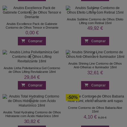
Anubis Sublime Contorno de Olhos Efeito
Lifting com Retinal 15ml
Anubis Excellence Pack de Gabinete
49,92 €
Contorno de Olhos Tensor e Drenante
0,00 €
Comprar
Comprar
Anubis Shining Line Contorno de Olhos
Anti-Olheiras e Iluminador 18ml
Anubis Linha Polivitamínica Gel Contorno
32,61 €
de Olhos Lifting Revitalizante 18ml
29,84 €
Comprar
Comprar
-50%
Creme Contorno de Olhos Babaria Aloe
15ml
Anubis Total Hydrating Contorno de Olhos
4,10 €
Hidratante com Ácido Hialurónico 18ml
8,20 €
30,82 €