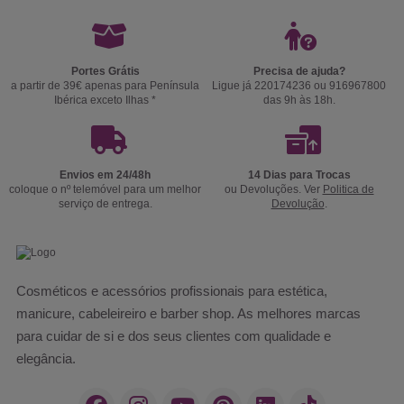
Portes Grátis
Precisa de ajuda?
a partir de 39€ apenas para Península
Ligue já 220174236 ou 916967800
Ibérica exceto Ilhas *
das 9h às 18h.
Envios em 24/48h
14 Dias para Trocas
coloque o nº telemóvel para um melhor
ou Devoluções. Ver
Politica de
serviço de entrega.
Devolução
.
Cosméticos e acessórios profissionais para estética,
manicure, cabeleireiro e barber shop. As melhores marcas
para cuidar de si e dos seus clientes com qualidade e
elegância.