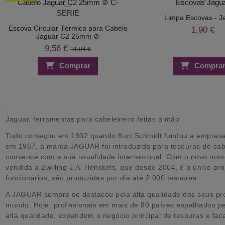
Limpa Escovas - J
Escova Circular Térmica para Cabelo
1,90 €
Jaguar C2 25mm ⊘
9,56 €
11,94 €
Comprar
Compra
Jaguar, ferramentas para cabeleireiro feitas à mão
Tudo começou em 1932 quando Kurt Schmidt fundou a empresa d
em 1967, a marca JAGUAR foi introduzida para tesouras de cabe
convence com a sua usualidade internacional. Com o novo nome
vendida a Zwilling J.A. Henckels, que desde 2004, é o único p
funcionários, são produzidas por dia até 2.000 tesouras.
A JAGUAR sempre se destacou pela alta qualidade dos seus prod
mundo. Hoje, profissionais em mais de 80 países espalhados p
alta qualidade, expandem o negócio principal de tesouras e fac