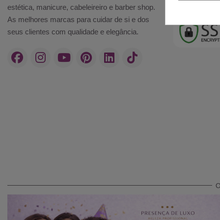
estética, manicure, cabeleireiro e barber shop.
As melhores marcas para cuidar de si e dos
seus clientes com qualidade e elegância.
O