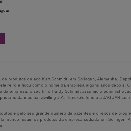
aguar
r
e produtos de aço Kurt Schmidt, em Solingen, Alemanha. Depois
leireiro e ficou como o nome da empresa alguns anos depois. O 
 da empresa, o seu filho Hardy Schmidt assumiu a administraçã
roprietário da mesma. Zwilling J.A. Henckels fundiu a JAGUAR co
utos e pelo seu grande número de patentes e direitos de propried
elo mundo, usam os produtos da empresa sediada em Solingen. Al
as.