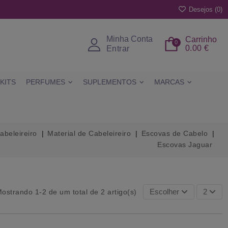
Desejos (
0
)
Minha Conta
Carrinho
0
0.00 €
Entrar
KITS
PERFUMES
SUPLEMENTOS
MARCAS
abeleireiro
Material de Cabeleireiro
Escovas de Cabelo
Escovas Jaguar
Escolher
2
ostrando 1-2 de um total de 2 artigo(s)