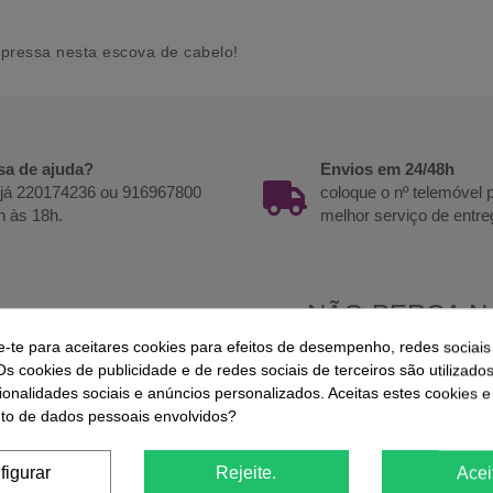
xpressa nesta escova de cabelo!
sa de ajuda?
Envios em 24/48h
 já 220174236 ou 916967800
coloque o nº telemóvel
h às 18h.
melhor serviço de entre
e-te para aceitares cookies para efeitos de desempenho, redes sociais
ODOS DE PAGAMENTO
Os cookies de publicidade e de redes sociais de terceiros são utilizado
ionalidades sociais e anúncios personalizados. Aceitas estes cookies e
o de dados pessoais envolvidos?
figurar
Rejeite.
Acei