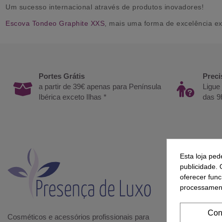
Um sucesso internacional através de produtos inovadores!
Escova Tondeo Graphite XXS
, mais uma forma de excelência e
Portes Grátis
Preci
a partir de 39€ apenas para Península
Ligue
Ibérica exceto Ilhas *
das 9
Esta loja ped
MÉT
publicidade. 
oferecer func
processament
Con
Cosméticos e acessórios profissionais para