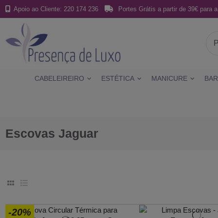
Apoio ao Cliente: 220 174 236
Portes Grátis a partir de 39€ para a
CABELEIREIRO
ESTÉTICA
MANICURE
BAR
Escovas Jaguar
-20%