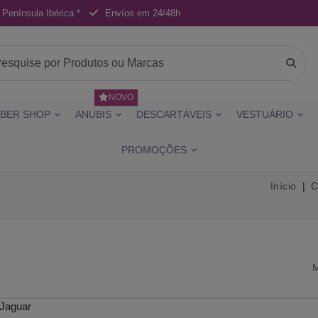
 Península Ibérica *
Envíos em 24/48h
NOVO
BER SHOP
ANUBIS
DESCARTÁVEIS
VESTUÁRIO
PROMOÇÕES
Início
C
M