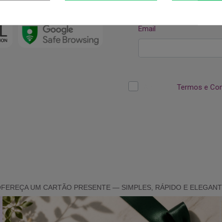
SEGURANÇA
FEREÇA UM CARTÃO PRESENTE — SIMPLES, RÁPIDO E ELEGAN