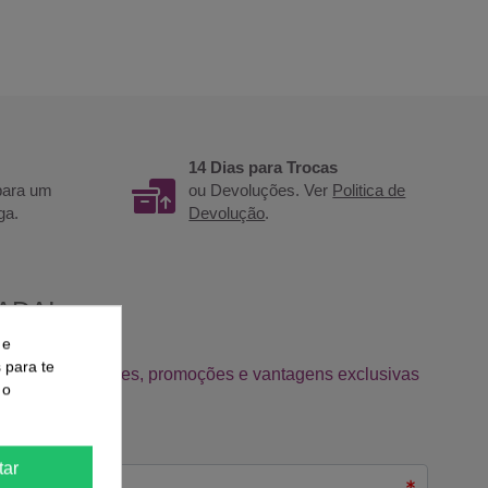
14 Dias para Trocas
 para um
ou Devoluções. Ver
Politica de
ga.
Devolução
.
 e
s para te
 o
tar