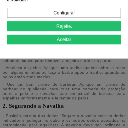
Como usar navalha para barbear?
Configurar
Usar uma navalha para barbear pode ser uma experiência
tradicional e satisfatória, mas exige cuidado e técnica para
Rejeite.
evitar cortes e irritações na pele. Aqui está um guia passo a
passo para ajudá-lo a obter um barbear suave e seguro com
uma navalha:
Aceitar
1. Preparação da Pele
- Lave o rosto: Comece lavando o rosto com água morna e um
sabonete suave para remover a sujeira e abrir os poros.
- Amoleça os pelos: Aplique uma toalha quente sobre o rosto
por alguns minutos ou faça a barba após o banho, quando os
pelos estão mais macios.
- Use um bom creme de barbear: Aplique um creme de
barbear de qualidade para criar uma camada de proteção
entre a pele e a navalha. Use um pincel de barbear para
espalhar uniformemente e levantar os pelos.
2. Segurando a Navalha
- Posição correta dos dedos: Segure a navalha com os dedos
indicador e polegar no cabo e os outros dedos apoiados na
extremidade para equilibrar. A navalha deve ser inclinada a