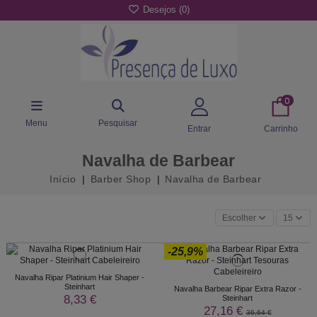
Desejos (
0
)
0
Menu
Pesquisar
Entrar
Carrinho
Navalha de Barbear
Início
Barber Shop
Navalha de Barbear
Escolher
15
-25,9%
Navalha Ripar Platinium Hair Shaper -
Steinhart
Navalha Barbear Ripar Extra Razor -
8,33 €
Steinhart
27,16 €
36,64 €