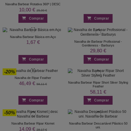
Navalha Barbear Rotativa 360º | DESC
10,00 €
25,00 €
Comprar
Comprar
Navalha Barbear Básica em Aço
1,67 €
Navalha de Barbear Profissional -
Gentleness - Barburys
29,80 €
Comprar
Comprar
-20%
Navalha de Ripar Feather
46,49 €
Navalha Barbear Ripar Short Silver Styling
58,11 €
Feather
58,11 €
Comprar
Comprar
-50%
Navalha Barbear Ripar Kismet
Navalha Barbear Descartável Plástico 50
uni.
14,09 €
28,17 €