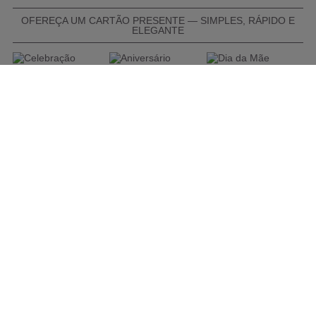
OFEREÇA UM CARTÃO PRESENTE — SIMPLES, RÁPIDO E
ELEGANTE
COMPRAR CARTÃO PRESENTE
PROMOÇÕES E REDUÇÕES
Todas as promoções e reduções de preço constantes na
nossa loja online são válidas de 01/06/2026 A 31/08/2026
INFORMAÇÕES
BLOG DE BELEZA
CONTATOS