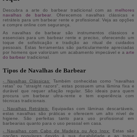
Descubra a arte do barbear tradicional com as
melhores
navalhas de barbear
. Oferecemos navalhas clássicas e
retráteis para um barbear rente e profissional. Veja as opções
e compre online com segurança.
As navalhas de barbear são instrumentos clássicos e
essenciais para um barbear rente e preciso, oferecendo um
toque de sofisticação e tradição ao ritual de cuidados
pessoais. Estas ferramentas são particularmente apreciadas
por homens que valorizam um acabamento impecável e a
arte
do barbear
tradicional.
Tipos de Navalhas de Barbear
- Navalhas Clássicas:
Também conhecidas como "navalhas
retas" ou "straight razors", estas possuem uma lâmina fixa e
durável que requer afiação regular. São ideais para quem
procura um barbear ultra-rente e tem experiência com
técnicas tradicionais.
- Navalhas Retráteis:
Equipadas com lâminas descartáveis,
estas navalhas são práticas e oferecem um alto nível de
higiene. São perfeitas tanto para uso profissional em
barbearias quanto para o uso pessoal em casa.
- Navalhas com Cabo de Madeira ou Aço Inox:
Estas são
opções populares devido à sua durabilidade e ao toque