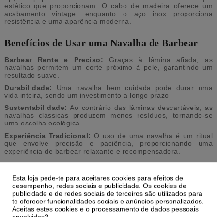
estético que proporcionam. O cabo de madeira oferece um
acabamento vintage, enquanto o aço inox proporciona
resistência e uma aparência moderna.
Benefícios de Usar uma Navalha de Barbear
Barbear Rente e Preciso:
Graças à lâmina afiada, as
navalhas permitem um corte próximo à pele, garantindo um
resultado suave.
Durabilidade:
Uma navalha bem cuidada pode durar uma
vida inteira, sendo um investimento a longo prazo.
Sustentabilidade:
Ao contrário das lâminas descartáveis, as
navalhas clássicas produzem menos resíduos, tornando-se
uma escolha ecológica.
Experiência Tradicional:
O uso de uma navalha é um ritual
que envolve precisão e paciência, proporcionando uma
experiência de barbear relaxante e recompensadora.
Cuidados e Manutenção da Navalha Barbear
Esta loja pede-te para aceitares cookies para efeitos de
desempenho, redes sociais e publicidade. Os cookies de
Para manter a navalha em ótimo estado, é fundamental afiar a
publicidade e de redes sociais de terceiros são utilizados para
lamina de barbear
regularmente com um strop (uma tira de
te oferecer funcionalidades sociais e anúncios personalizados.
couro específica) e armazená-la em local seco para evitar
Aceitas estes cookies e o processamento de dados pessoais
oxidação. Após cada uso, limpe e seque bem a lâmina.
envolvidos?