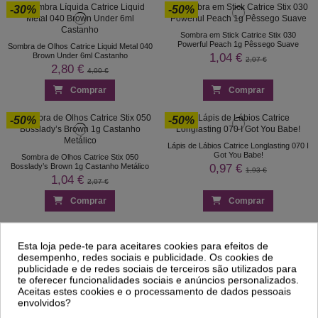
-30%
-50%
Sombra em Stick Catrice Stix 030
Powerful Peach 1g Pêssego Suave
Sombra de Olhos Catrice Liquid Metal 040
1,04 €
Brown Under 6ml Castanho
2,07 €
2,80 €
4,00 €
Comprar
Comprar
-50%
-50%
Lápis de Lábios Catrice Longlasting 070 I
Got You Babe!
Sombra de Olhos Catrice Stix 050
0,97 €
Bosslady’s Brown 1g Castanho Metálico
1,93 €
1,04 €
2,07 €
Comprar
Comprar
Esta loja pede-te para aceitares cookies para efeitos de
desempenho, redes sociais e publicidade. Os cookies de
Caneta Verniz Catrice Nail Paint To Go
Caneta Verniz Catrice Nail Paint To Go
C03 Rosewood En Route 8ml
C05 Pink Pulse 8ml
publicidade e de redes sociais de terceiros são utilizados para
te oferecer funcionalidades sociais e anúncios personalizados.
Aceitas estes cookies e o processamento de dados pessoais
envolvidos?
1
2
3