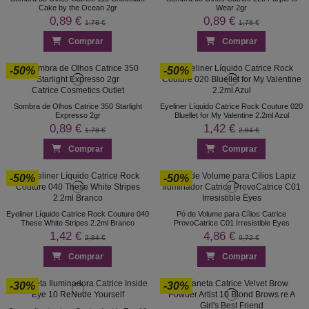
Cake by the Ocean 2gr
Wear 2gr
0,89 €
0,89 €
1,78 €
1,78 €
Comprar
Comprar
-50%
-50%
Sombra de Olhos Catrice 350 Starlight
Eyeliner Líquido Catrice Rock Couture 020
Expresso 2gr
Bluellet for My Valentine 2.2ml Azul
0,89 €
1,42 €
1,78 €
2,84 €
Comprar
Comprar
-50%
-50%
Eyeliner Líquido Catrice Rock Couture 040
Pó de Volume para Cílios Catrice
These White Stripes 2.2ml Branco
ProvoCatrice C01 Irresistible Eyes
1,42 €
4,86 €
2,84 €
9,72 €
Comprar
Comprar
-30%
-30%