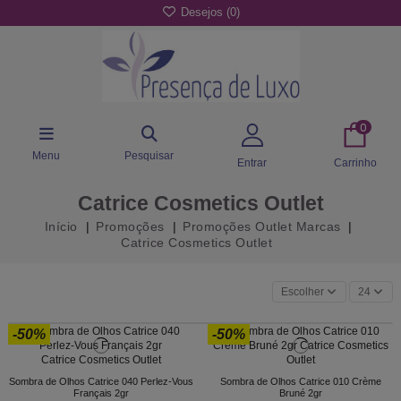
Desejos (
0
)
0
Menu
Pesquisar
Entrar
Carrinho
Catrice Cosmetics Outlet
Início
Promoções
Promoções Outlet Marcas
Catrice Cosmetics Outlet
Escolher
24
-50%
-50%
Sombra de Olhos Catrice 040 Perlez-Vous
Sombra de Olhos Catrice 010 Crème
Français 2gr
Bruné 2gr