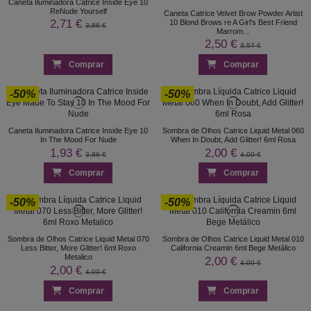
Caneta Iluminadora Catrice Inside Eye 10
ReNude Yourself
Caneta Catrice Velvet Brow Powder Artist
2,71 €
10 Blond Brows re A Girl's Best Friend
3,86 €
Marrom...
2,50 €
3,57 €
Comprar
Comprar
-50%
-50%
Caneta Iluminadora Catrice Inside Eye 10
Sombra de Olhos Catrice Liquid Metal 060
In The Mood For Nude
When In Doubt, Add Glitter! 6ml Rosa
1,93 €
2,00 €
3,86 €
4,00 €
Comprar
Comprar
-50%
-50%
Sombra de Olhos Catrice Liquid Metal 070
Sombra de Olhos Catrice Liquid Metal 010
Less Bitter, More Glitter! 6ml Roxo
California Creamin 6ml Bege Metálico
Metalico
2,00 €
4,00 €
2,00 €
4,00 €
Comprar
Comprar