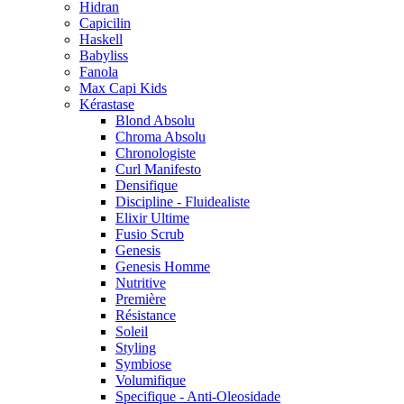
Hidran
Capicilin
Haskell
Babyliss
Fanola
Max Capi Kids
Kérastase
Blond Absolu
Chroma Absolu
Chronologiste
Curl Manifesto
Densifique
Discipline - Fluidealiste
Elixir Ultime
Fusio Scrub
Genesis
Genesis Homme
Nutritive
Première
Résistance
Soleil
Styling
Symbiose
Volumifique
Specifique - Anti-Oleosidade