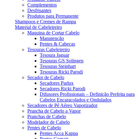
Complementos
Desfrisantes
Produtos para Permanente
Shampoos e Cremes de Rampa
Material de Cabeleireiro
Maquina de Cortar Cabelo
Manutenção
Pentes & Cabeças
Tesouras Cabeleireiro
Tesoura Jaguar
Tesouras GS Solingen
Tesouras Steinhart
Tesouras Ricki Parodi
Secador de Cabelo
Secadores Parlux
Secadores Ricki Parodi
Difusores Profissionais – Definição Perfeita para
Cabelos Encaracolados e Ondulados
Secadores de Pé Aéreo Vaporizador
Prancha de Cabelo a Vapor
Pranchas de Cabelo
Modelador de Cabelo
Pentes de Cabelo
Pentes Acca Kappa
Pentes Comair