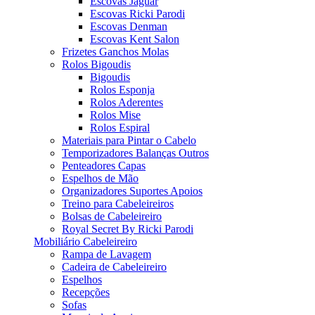
Escovas Jaguar
Escovas Ricki Parodi
Escovas Denman
Escovas Kent Salon
Frizetes Ganchos Molas
Rolos Bigoudis
Bigoudis
Rolos Esponja
Rolos Aderentes
Rolos Mise
Rolos Espiral
Materiais para Pintar o Cabelo
Temporizadores Balanças Outros
Penteadores Capas
Espelhos de Mão
Organizadores Suportes Apoios
Treino para Cabeleireiros
Bolsas de Cabeleireiro
Royal Secret By Ricki Parodi
Mobiliário Cabeleireiro
Rampa de Lavagem
Cadeira de Cabeleireiro
Espelhos
Recepções
Sofas