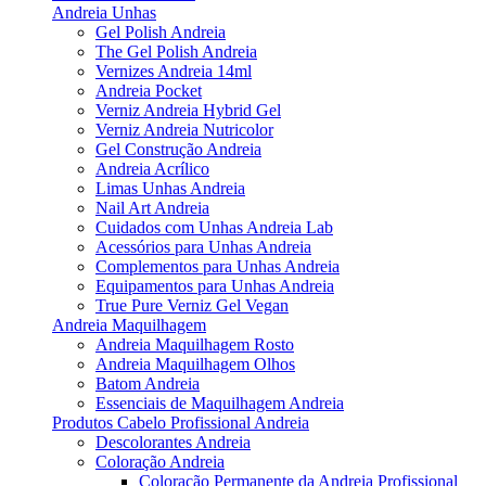
Andreia Unhas
Gel Polish Andreia
The Gel Polish Andreia
Vernizes Andreia 14ml
Andreia Pocket
Verniz Andreia Hybrid Gel
Verniz Andreia Nutricolor
Gel Construção Andreia
Andreia Acrílico
Limas Unhas Andreia
Nail Art Andreia
Cuidados com Unhas Andreia Lab
Acessórios para Unhas Andreia
Complementos para Unhas Andreia
Equipamentos para Unhas Andreia
True Pure Verniz Gel Vegan
Andreia Maquilhagem
Andreia Maquilhagem Rosto
Andreia Maquilhagem Olhos
Batom Andreia
Essenciais de Maquilhagem Andreia
Produtos Cabelo Profissional Andreia
Descolorantes Andreia
Coloração Andreia
Coloração Permanente da Andreia Profissional