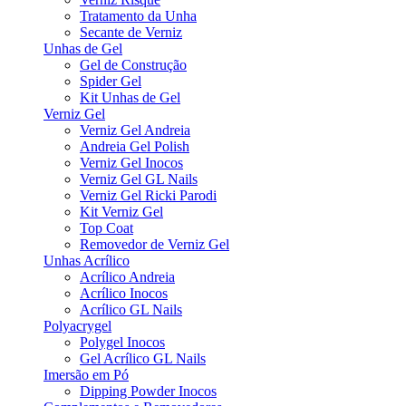
Tratamento da Unha
Secante de Verniz
Unhas de Gel
Gel de Construção
Spider Gel
Kit Unhas de Gel
Verniz Gel
Verniz Gel Andreia
Andreia Gel Polish
Verniz Gel Inocos
Verniz Gel GL Nails
Verniz Gel Ricki Parodi
Kit Verniz Gel
Top Coat
Removedor de Verniz Gel
Unhas Acrílico
Acrílico Andreia
Acrílico Inocos
Acrílico GL Nails
Polyacrygel
Polygel Inocos
Gel Acrílico GL Nails
Imersão em Pó
Dipping Powder Inocos