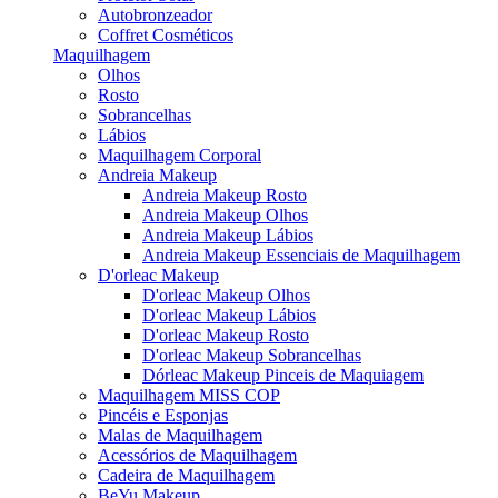
Autobronzeador
Coffret Cosméticos
Maquilhagem
Olhos
Rosto
Sobrancelhas
Lábios
Maquilhagem Corporal
Andreia Makeup
Andreia Makeup Rosto
Andreia Makeup Olhos
Andreia Makeup Lábios
Andreia Makeup Essenciais de Maquilhagem
D'orleac Makeup
D'orleac Makeup Olhos
D'orleac Makeup Lábios
D'orleac Makeup Rosto
D'orleac Makeup Sobrancelhas
Dórleac Makeup Pinceis de Maquiagem
Maquilhagem MISS COP
Pincéis e Esponjas
Malas de Maquilhagem
Acessórios de Maquilhagem
Cadeira de Maquilhagem
BeYu Makeup