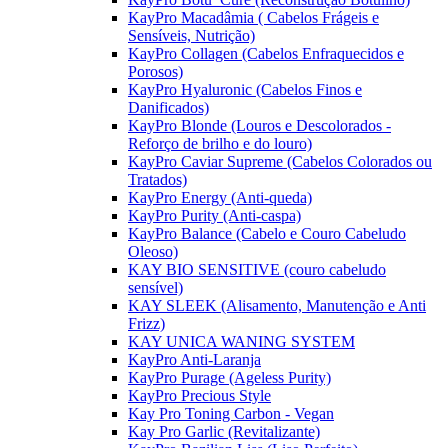
KayPro Macadâmia ( Cabelos Frágeis e
Sensíveis, Nutrição)
KayPro Collagen (Cabelos Enfraquecidos e
Porosos)
KayPro Hyaluronic (Cabelos Finos e
Danificados)
KayPro Blonde (Louros e Descolorados -
Reforço de brilho e do louro)
KayPro Caviar Supreme (Cabelos Colorados ou
Tratados)
KayPro Energy (Anti-queda)
KayPro Purity (Anti-caspa)
KayPro Balance (Cabelo e Couro Cabeludo
Oleoso)
KAY BIO SENSITIVE (couro cabeludo
sensível)
KAY SLEEK (Alisamento, Manutenção e Anti
Frizz)
KAY UNICA WANING SYSTEM
KayPro Anti-Laranja
KayPro Purage (Ageless Purity)
KayPro Precious Style
Kay Pro Toning Carbon - Vegan
Kay Pro Garlic (Revitalizante)