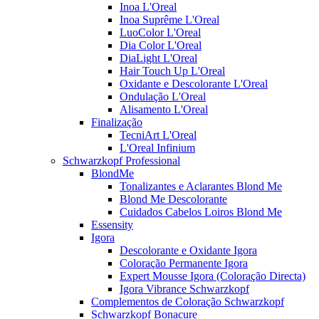
Inoa L'Oreal
Inoa Suprême L'Oreal
LuoColor L'Oreal
Dia Color L'Oreal
DiaLight L'Oreal
Hair Touch Up L'Oreal
Oxidante e Descolorante L'Oreal
Ondulação L'Oreal
Alisamento L'Oreal
Finalização
TecniArt L'Oreal
L'Oreal Infinium
Schwarzkopf Professional
BlondMe
Tonalizantes e Aclarantes Blond Me
Blond Me Descolorante
Cuidados Cabelos Loiros Blond Me
Essensity
Igora
Descolorante e Oxidante Igora
Coloração Permanente Igora
Expert Mousse Igora (Coloração Directa)
Igora Vibrance Schwarzkopf
Complementos de Coloração Schwarzkopf
Schwarzkopf Bonacure