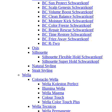
BC Sun Protect Schwarzkopf
BC Scalp Genesis Schwarzkopf
BC Volume Boost Schwarzkopf
BC Clean Balance Schwarzkopf
BC Moisture Kick Schwarzkopf
BC Color Freeze Schwarzkopf
BC Repair Rescue Schwarzkopf
BC Time Restore Schwarzkopf
BC Frizz Away Schwarzkopf
BC R-Two
Osis
Silhouette
Silhouette Flexible Hold Schwarzkopf
Silhouette Super Hold Schwarzkopf
Natural Styling
Strait Styling
Wella
Coloração Wella
Wella Koleston Perfect
Illumina Wella
Wella Magma
Colour Touch
Wella Color Touch Plus
Wella Tecnicos
Wella Permanente