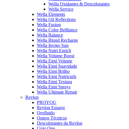
Wella Oxidantes & Descolorantes
Wella Service
Wella Elements
Wella Oil Reflections
Wella Fusion
Wella Color Brilliance
Wella Balance
Wella Blond Recharge
Wella Invigo Sun
Wella Nutri Enrich
Wella Volume Boost
Wella Eimi Volume
Wella Eimi Suavidade
Wella Eimi Brilho
Wella Eimi Nutricurls
Wella Eimi Textura
Wella Eimi Sprays
Wella Ultimate Repair
Revlon
PROYOU
Revlon Equave
Orofluido
Outros Técnicos
Descolorantes da Revlon
Uniq One