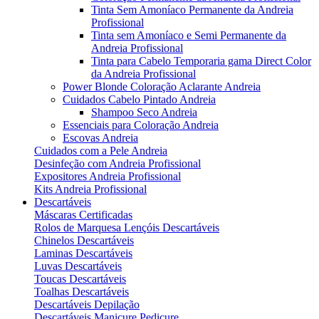
Tinta Sem Amoníaco Permanente da Andreia
Profissional
Tinta sem Amoníaco e Semi Permanente da
Andreia Profissional
Tinta para Cabelo Temporaria gama Direct Color
da Andreia Profissional
Power Blonde Coloração Aclarante Andreia
Cuidados Cabelo Pintado Andreia
Shampoo Seco Andreia
Essenciais para Coloração Andreia
Escovas Andreia
Cuidados com a Pele Andreia
Desinfeção com Andreia Profissional
Expositores Andreia Profissional
Kits Andreia Profissional
Descartáveis
Máscaras Certificadas
Rolos de Marquesa Lençóis Descartáveis
Chinelos Descartáveis
Laminas Descartáveis
Luvas Descartáveis
Toucas Descartáveis
Toalhas Descartáveis
Descartáveis Depilação
Descartáveis Manicure Pedicure