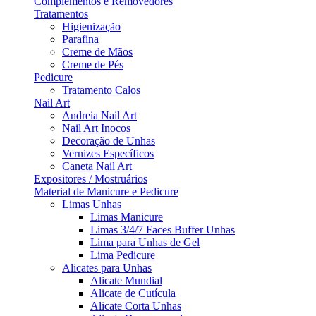
Complementos e Removedores
Tratamentos
Higienização
Parafina
Creme de Mãos
Creme de Pés
Pedicure
Tratamento Calos
Nail Art
Andreia Nail Art
Nail Art Inocos
Decoração de Unhas
Vernizes Específicos
Caneta Nail Art
Expositores / Mostruários
Material de Manicure e Pedicure
Limas Unhas
Limas Manicure
Limas 3/4/7 Faces Buffer Unhas
Lima para Unhas de Gel
Lima Pedicure
Alicates para Unhas
Alicate Mundial
Alicate de Cutícula
Alicate Corta Unhas