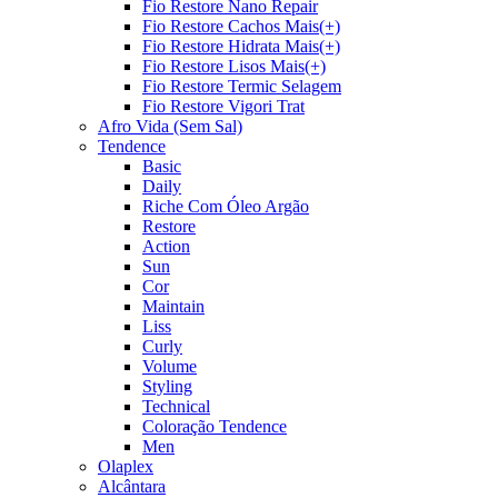
Fio Restore Nano Repair
Fio Restore Cachos Mais(+)
Fio Restore Hidrata Mais(+)
Fio Restore Lisos Mais(+)
Fio Restore Termic Selagem
Fio Restore Vigori Trat
Afro Vida (Sem Sal)
Tendence
Basic
Daily
Riche Com Óleo Argão
Restore
Action
Sun
Cor
Maintain
Liss
Curly
Volume
Styling
Technical
Coloração Tendence
Men
Olaplex
Alcântara