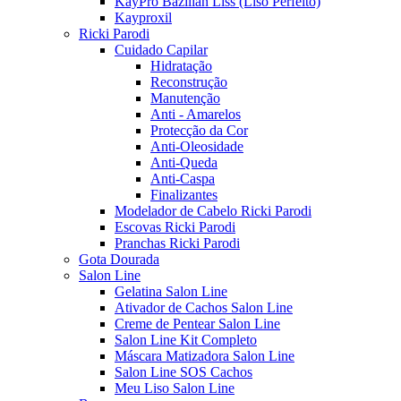
KayPro Bazilian Liss (Liso Perfeito)
Kayproxil
Ricki Parodi
Cuidado Capilar
Hidratação
Reconstrução
Manutenção
Anti - Amarelos
Protecção da Cor
Anti-Oleosidade
Anti-Queda
Anti-Caspa
Finalizantes
Modelador de Cabelo Ricki Parodi
Escovas Ricki Parodi
Pranchas Ricki Parodi
Gota Dourada
Salon Line
Gelatina Salon Line
Ativador de Cachos Salon Line
Creme de Pentear Salon Line
Salon Line Kit Completo
Máscara Matizadora Salon Line
Salon Line SOS Cachos
Meu Liso Salon Line