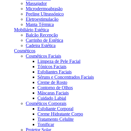
Massajador
Microdermoabrasão
Peeling Ultrassónico
Eletroestimulação
Manta Térmica
Mobiliário Estética
Balcão Recepção
Carrinho de Estética
Cadeira Estética
Cosméticos
Cosméticos Faciais
Limpeza de Pele Facial
Tónicos Faciais
Esfoliantes Faciais
Séruns e Concentrados Faciais
Creme de Rosto
Contorno de Olhos
Máscaras Faciais
Cuidado Labial
Cosméticos Corporais
Esfoliante Corporal
Creme Hidratante Corpo
Tratamento Celulite
Tonificar
Protetor Solar