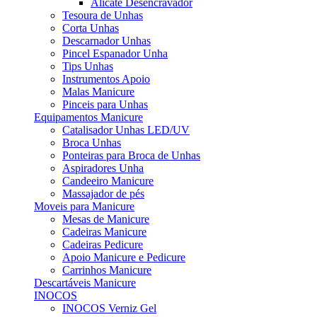
Alicate Desencravador
Tesoura de Unhas
Corta Unhas
Descarnador Unhas
Pincel Espanador Unha
Tips Unhas
Instrumentos Apoio
Malas Manicure
Pinceis para Unhas
Equipamentos Manicure
Catalisador Unhas LED/UV
Broca Unhas
Ponteiras para Broca de Unhas
Aspiradores Unha
Candeeiro Manicure
Massajador de pés
Moveis para Manicure
Mesas de Manicure
Cadeiras Manicure
Cadeiras Pedicure
Apoio Manicure e Pedicure
Carrinhos Manicure
Descartáveis Manicure
INOCOS
INOCOS Verniz Gel