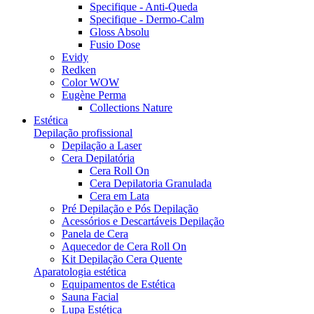
Specifique - Anti-Queda
Specifique - Dermo-Calm
Gloss Absolu
Fusio Dose
Evidy
Redken
Color WOW
Eugène Perma
Collections Nature
Estética
Depilação profissional
Depilação a Laser
Cera Depilatória
Cera Roll On
Cera Depilatoria Granulada
Cera em Lata
Pré Depilação e Pós Depilação
Acessórios e Descartáveis Depilação
Panela de Cera
Aquecedor de Cera Roll On
Kit Depilação Cera Quente
Aparatologia estética
Equipamentos de Estética
Sauna Facial
Lupa Estética