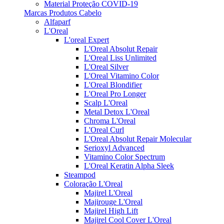
Material Proteção COVID-19
Marcas Produtos Cabelo
Alfaparf
L'Oreal
L'oreal Expert
L'Oreal Absolut Repair
L'Oreal Liss Unlimited
L'Oreal Silver
L'Oreal Vitamino Color
L'Oreal Blondifier
L'Oreal Pro Longer
Scalp L'Oreal
Metal Detox L'Oreal
Chroma L'Oreal
L'Oreal Curl
L'Oreal Absolut Repair Molecular
Serioxyl Advanced
Vitamino Color Spectrum
L'Oreal Keratin Alpha Sleek
Steampod
Coloração L'Oreal
Majirel L'Oreal
Majirouge L'Oreal
Majirel High Lift
Majirel Cool Cover L'Oreal