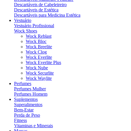
Descartáveis de Cabeleireiro
Descartáveis de Estética
Descartáveis para Medicina Estética
Vestuário
Vestuário Profissional
Wock Shoes
Wock Reblast
Wock Bloc
Wock Breelite
Wock Clog
Wock Everlite
Wock Everlite Plus
Wock Nube
Wock Securlite
Wock Waylite
Perfumes
Perfumes Mulher
Perfumes Homem
Suplementos
Superalimentos
Bem-Estar
Perda de Peso
Fitness
Vitaminas e Minerais
Marcas