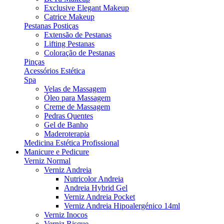
Exclusive Elegant Makeup
Catrice Makeup
Pestanas Postiças
Extensão de Pestanas
Lifting Pestanas
Coloração de Pestanas
Pinças
Acessórios Estética
Spa
Velas de Massagem
Óleo para Massagem
Creme de Massagem
Pedras Quentes
Gel de Banho
Maderoterapia
Medicina Estética Profissional
Manicure e Pedicure
Verniz Normal
Verniz Andreia
Nutricolor Andreia
Andreia Hybrid Gel
Verniz Andreia Pocket
Verniz Andreia Hipoalergénico 14ml
Verniz Inocos
Verniz Risque