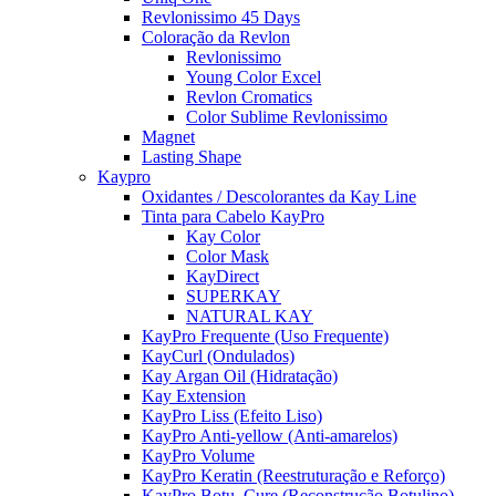
Revlonissimo 45 Days
Coloração da Revlon
Revlonissimo
Young Color Excel
Revlon Cromatics
Color Sublime Revlonissimo
Magnet
Lasting Shape
Kaypro
Oxidantes / Descolorantes da Kay Line
Tinta para Cabelo KayPro
Kay Color
Color Mask
KayDirect
SUPERKAY
NATURAL KAY
KayPro Frequente (Uso Frequente)
KayCurl (Ondulados)
Kay Argan Oil (Hidratação)
Kay Extension
KayPro Liss (Efeito Liso)
KayPro Anti-yellow (Anti-amarelos)
KayPro Volume
KayPro Keratin (Reestruturação e Reforço)
KayPro Botu_Cure (Reconstrução Botulino)