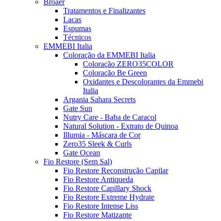
Broaer
Tratamentos e Finalizantes
Lacas
Espumas
Técnicos
EMMEBI Italia
Coloração da EMMEBI Italia
Coloração ZERO35COLOR
Coloração Be Green
Oxidantes e Descolorantes da Emmebi
Italia
Argania Sahara Secrets
Gate Sun
Nutry Care - Baba de Caracol
Natural Solution - Extrato de Quinoa
Illumia - Máscara de Cor
Zero35 Sleek & Curls
Gate Ocean
Fio Restore (Sem Sal)
Fio Restore Reconstrução Capilar
Fio Restore Antiqueda
Fio Restore Capillary Shock
Fio Restore Extreme Hydrate
Fio Restore Intense Liss
Fio Restore Matizante