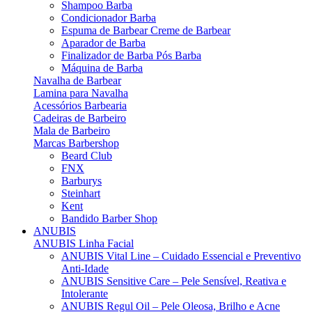
Shampoo Barba
Condicionador Barba
Espuma de Barbear Creme de Barbear
Aparador de Barba
Finalizador de Barba Pós Barba
Máquina de Barba
Navalha de Barbear
Lamina para Navalha
Acessórios Barbearia
Cadeiras de Barbeiro
Mala de Barbeiro
Marcas Barbershop
Beard Club
FNX
Barburys
Steinhart
Kent
Bandido Barber Shop
ANUBIS
ANUBIS Linha Facial
ANUBIS Vital Line – Cuidado Essencial e Preventivo
Anti-Idade
ANUBIS Sensitive Care – Pele Sensível, Reativa e
Intolerante
ANUBIS Regul Oil – Pele Oleosa, Brilho e Acne