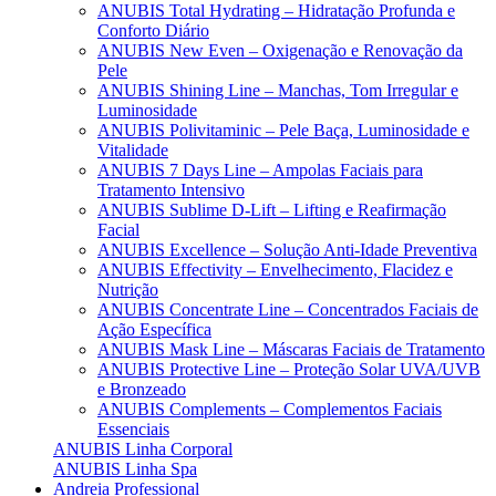
ANUBIS Total Hydrating – Hidratação Profunda e
Conforto Diário
ANUBIS New Even – Oxigenação e Renovação da
Pele
ANUBIS Shining Line – Manchas, Tom Irregular e
Luminosidade
ANUBIS Polivitaminic – Pele Baça, Luminosidade e
Vitalidade
ANUBIS 7 Days Line – Ampolas Faciais para
Tratamento Intensivo
ANUBIS Sublime D-Lift – Lifting e Reafirmação
Facial
ANUBIS Excellence – Solução Anti-Idade Preventiva
ANUBIS Effectivity – Envelhecimento, Flacidez e
Nutrição
ANUBIS Concentrate Line – Concentrados Faciais de
Ação Específica
ANUBIS Mask Line – Máscaras Faciais de Tratamento
ANUBIS Protective Line – Proteção Solar UVA/UVB
e Bronzeado
ANUBIS Complements – Complementos Faciais
Essenciais
ANUBIS Linha Corporal
ANUBIS Linha Spa
Andreia Professional