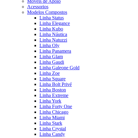
Moveis de Apoio
Acessorios
Modelos Compostos
Linha Status
Linha Elegance
Linha Kubo
Linha Náutica
Linha Natuzzi
Linha Oly
Linha Panamera
Linha Glam
Linha Gaudi
Linha Galeone Gold
Linha Zoe
Linha Square
Linha Bolt Privé
Linha Boston
Linha Extreme
Linha York
Linha Forty One
Linha Chicago
Linha Miami
Linha Stark
Linha Crystal
Linha Candy