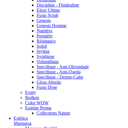
Discipline - Fluidealiste
Elixir Ultime
Fusio Scrub
Genesis
Genesis Homme
Nutritive
Première
Résistance
Soleil
Styling
Symbiose
Volumifique
Specifique - Anti-Oleosidade
Specifique - Anti-Queda
Specifique - Dermo-Calm
Gloss Absolu
Fusio Dose
Evidy
Redken
Color WOW
Eugène Perma
Collections Nature
Estética
Marquesa