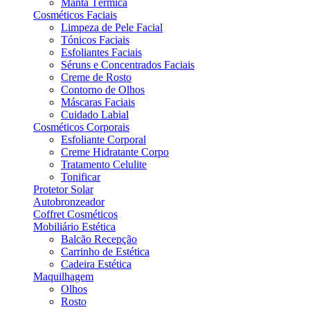
Manta Térmica
Cosméticos Faciais
Limpeza de Pele Facial
Tónicos Faciais
Esfoliantes Faciais
Séruns e Concentrados Faciais
Creme de Rosto
Contorno de Olhos
Máscaras Faciais
Cuidado Labial
Cosméticos Corporais
Esfoliante Corporal
Creme Hidratante Corpo
Tratamento Celulite
Tonificar
Protetor Solar
Autobronzeador
Coffret Cosméticos
Mobiliário Estética
Balcão Recepção
Carrinho de Estética
Cadeira Estética
Maquilhagem
Olhos
Rosto