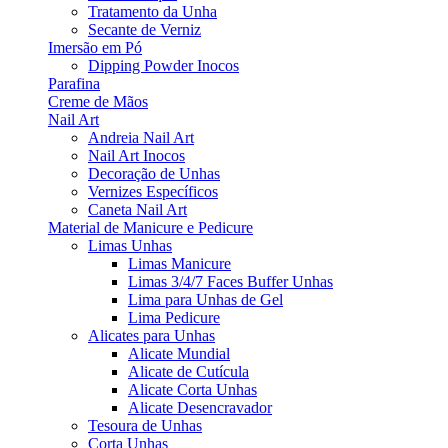
Tratamento da Unha
Secante de Verniz
Imersão em Pó
Dipping Powder Inocos
Parafina
Creme de Mãos
Nail Art
Andreia Nail Art
Nail Art Inocos
Decoração de Unhas
Vernizes Específicos
Caneta Nail Art
Material de Manicure e Pedicure
Limas Unhas
Limas Manicure
Limas 3/4/7 Faces Buffer Unhas
Lima para Unhas de Gel
Lima Pedicure
Alicates para Unhas
Alicate Mundial
Alicate de Cutícula
Alicate Corta Unhas
Alicate Desencravador
Tesoura de Unhas
Corta Unhas