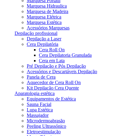
Marquesa Portátil
Marquesa Hidraulica
Marquesa de Madeira
Marquesa Elétrica
Marquesa Estética
Acessórios Marquesas
Depilação profissional
Depilação a Laser
Cera Depilatória
Cera Roll On
Cera Depilatoria Granulada
Cera em Lata
Pré Depilação e Pós Depilação
Acessórios e Descartáveis Depilação
Panela de Cera
Aquecedor de Cera Roll On
Kit Depilação Cera Quente
Aparatologia estética
Equipamentos de Estética
Sauna Facial
Lupa Estética
Massajador
Microdermoabrasão
Peeling Ultrassónico
Eletroestimulação