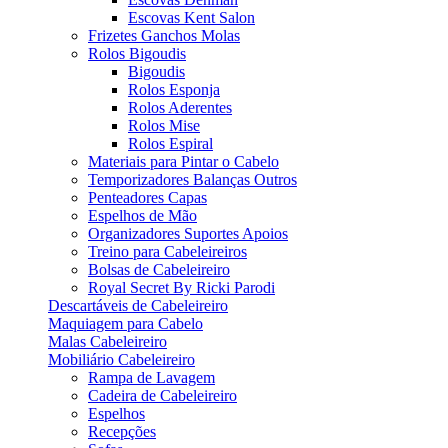
Escovas Kent Salon
Frizetes Ganchos Molas
Rolos Bigoudis
Bigoudis
Rolos Esponja
Rolos Aderentes
Rolos Mise
Rolos Espiral
Materiais para Pintar o Cabelo
Temporizadores Balanças Outros
Penteadores Capas
Espelhos de Mão
Organizadores Suportes Apoios
Treino para Cabeleireiros
Bolsas de Cabeleireiro
Royal Secret By Ricki Parodi
Descartáveis de Cabeleireiro
Maquiagem para Cabelo
Malas Cabeleireiro
Mobiliário Cabeleireiro
Rampa de Lavagem
Cadeira de Cabeleireiro
Espelhos
Recepções