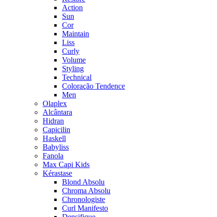
Action
Sun
Cor
Maintain
Liss
Curly
Volume
Styling
Technical
Coloração Tendence
Men
Olaplex
Alcântara
Hidran
Capicilin
Haskell
Babyliss
Fanola
Max Capi Kids
Kérastase
Blond Absolu
Chroma Absolu
Chronologiste
Curl Manifesto
Densifique