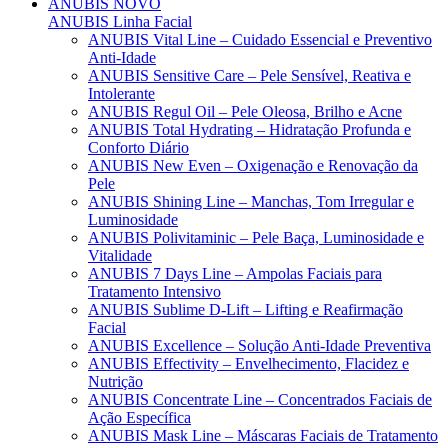
ANUBIS
NOVO
ANUBIS Linha Facial
ANUBIS Vital Line – Cuidado Essencial e Preventivo
Anti-Idade
ANUBIS Sensitive Care – Pele Sensível, Reativa e
Intolerante
ANUBIS Regul Oil – Pele Oleosa, Brilho e Acne
ANUBIS Total Hydrating – Hidratação Profunda e
Conforto Diário
ANUBIS New Even – Oxigenação e Renovação da
Pele
ANUBIS Shining Line – Manchas, Tom Irregular e
Luminosidade
ANUBIS Polivitaminic – Pele Baça, Luminosidade e
Vitalidade
ANUBIS 7 Days Line – Ampolas Faciais para
Tratamento Intensivo
ANUBIS Sublime D-Lift – Lifting e Reafirmação
Facial
ANUBIS Excellence – Solução Anti-Idade Preventiva
ANUBIS Effectivity – Envelhecimento, Flacidez e
Nutrição
ANUBIS Concentrate Line – Concentrados Faciais de
Ação Específica
ANUBIS Mask Line – Máscaras Faciais de Tratamento