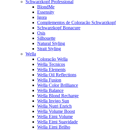
Schwarzkopf Professional
BlondMe
Essensity
Igora
Complementos de Coloração Schwarzkopf
Schwarzkopf Bonacure
Osis
Silhouette
Natural Styling
Strait Styling
Wella
Coloração Wella
Wella Tecnicos
Wella Elements
Wella Oil Reflections
Wella Fusion
Wella Color Brilliance
Wella Balance
Wella Blond Recharge
Wella Invigo Sun
Wella Nutri Enrich
Wella Volume Boost
Wella Eimi Volume
Wella Eimi Suavidade
Wella Eimi Brilho