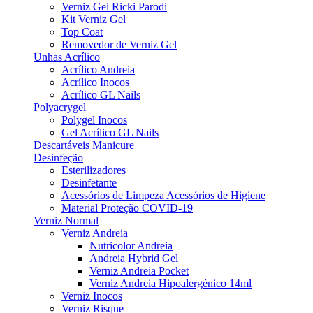
Verniz Gel Ricki Parodi
Kit Verniz Gel
Top Coat
Removedor de Verniz Gel
Unhas Acrílico
Acrílico Andreia
Acrílico Inocos
Acrílico GL Nails
Polyacrygel
Polygel Inocos
Gel Acrílico GL Nails
Descartáveis Manicure
Desinfeção
Esterilizadores
Desinfetante
Acessórios de Limpeza Acessórios de Higiene
Material Proteção COVID-19
Verniz Normal
Verniz Andreia
Nutricolor Andreia
Andreia Hybrid Gel
Verniz Andreia Pocket
Verniz Andreia Hipoalergénico 14ml
Verniz Inocos
Verniz Risque