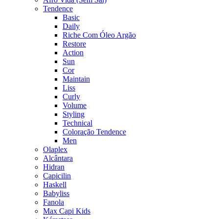
Tendence
Basic
Daily
Riche Com Óleo Argão
Restore
Action
Sun
Cor
Maintain
Liss
Curly
Volume
Styling
Technical
Coloração Tendence
Men
Olaplex
Alcântara
Hidran
Capicilin
Haskell
Babyliss
Fanola
Max Capi Kids