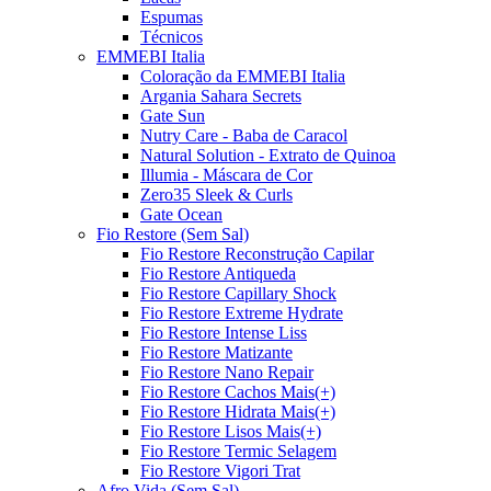
Espumas
Técnicos
EMMEBI Italia
Coloração da EMMEBI Italia
Argania Sahara Secrets
Gate Sun
Nutry Care - Baba de Caracol
Natural Solution - Extrato de Quinoa
Illumia - Máscara de Cor
Zero35 Sleek & Curls
Gate Ocean
Fio Restore (Sem Sal)
Fio Restore Reconstrução Capilar
Fio Restore Antiqueda
Fio Restore Capillary Shock
Fio Restore Extreme Hydrate
Fio Restore Intense Liss
Fio Restore Matizante
Fio Restore Nano Repair
Fio Restore Cachos Mais(+)
Fio Restore Hidrata Mais(+)
Fio Restore Lisos Mais(+)
Fio Restore Termic Selagem
Fio Restore Vigori Trat
Afro Vida (Sem Sal)