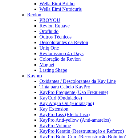
Wella Eimi Brilho
Wella Eimi Nutricurls
Revlon
PROYOU
Revlon Equave
Orofluido
Outros Técnicos
Descolorantes da Revlon
Uniq One
Revlonissimo 45 Days
Coloração da Revlon
Magnet
Lasting Shape
Kaypro
Oxidantes / Descolorantes da Kay Line
Tinta para Cabelo KayPro
KayPro Frequente (Uso Frequente)
KayCurl (Ondulados)
Kay Argan Oil (Hidratação)
Kay Extension
KayPro Liss (Efeito Liso)
KayPro Anti-yellow (Anti-amarelos)
KayPro Volume
KayPro Keratin (Reestruturação e Reforço)
KayPro Botu_Cure (Reconstrução Botulino)