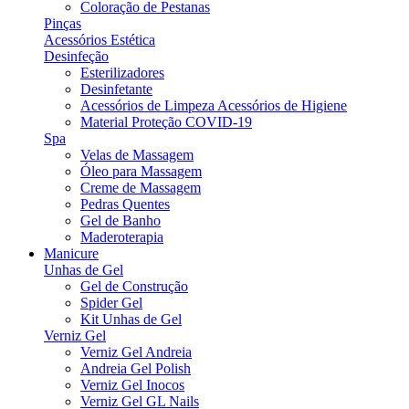
Coloração de Pestanas
Pinças
Acessórios Estética
Desinfeção
Esterilizadores
Desinfetante
Acessórios de Limpeza Acessórios de Higiene
Material Proteção COVID-19
Spa
Velas de Massagem
Óleo para Massagem
Creme de Massagem
Pedras Quentes
Gel de Banho
Maderoterapia
Manicure
Unhas de Gel
Gel de Construção
Spider Gel
Kit Unhas de Gel
Verniz Gel
Verniz Gel Andreia
Andreia Gel Polish
Verniz Gel Inocos
Verniz Gel GL Nails