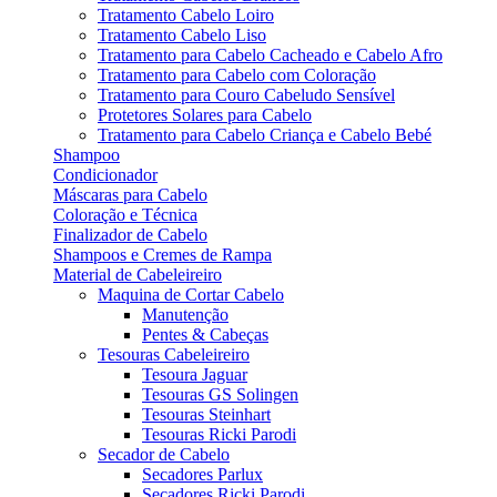
Tratamento Cabelo Loiro
Tratamento Cabelo Liso
Tratamento para Cabelo Cacheado e Cabelo Afro
Tratamento para Cabelo com Coloração
Tratamento para Couro Cabeludo Sensível
Protetores Solares para Cabelo
Tratamento para Cabelo Criança e Cabelo Bebé
Shampoo
Condicionador
Máscaras para Cabelo
Coloração e Técnica
Finalizador de Cabelo
Shampoos e Cremes de Rampa
Material de Cabeleireiro
Maquina de Cortar Cabelo
Manutenção
Pentes & Cabeças
Tesouras Cabeleireiro
Tesoura Jaguar
Tesouras GS Solingen
Tesouras Steinhart
Tesouras Ricki Parodi
Secador de Cabelo
Secadores Parlux
Secadores Ricki Parodi