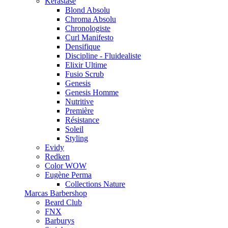
Kérastase
Blond Absolu
Chroma Absolu
Chronologiste
Curl Manifesto
Densifique
Discipline - Fluidealiste
Elixir Ultime
Fusio Scrub
Genesis
Genesis Homme
Nutritive
Première
Résistance
Soleil
Styling
Evidy
Redken
Color WOW
Eugène Perma
Collections Nature
Marcas Barbershop
Beard Club
FNX
Barburys