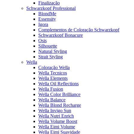
Finalização
Schwarzkopf Professional
BlondMe
Essensity
Igora
Complementos de Coloração Schwarzkopf
Schwarzkopf Bonacure
Osis
Silhouette
Natural Styling
Strait Styling
Wella
Coloração Wella
Wella Tecnicos
Wella Elements
Wella Oil Reflections
Wella Fusion
Wella Color Brilliance
Wella Balance
Wella Blond Recharge
Wella Invigo Sun
Wella Nutri Enrich
Wella Volume Boost
Wella Eimi Volume
Wella Eimi Suavidade