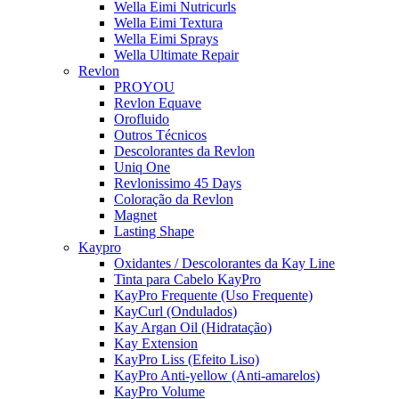
Wella Eimi Nutricurls
Wella Eimi Textura
Wella Eimi Sprays
Wella Ultimate Repair
Revlon
PROYOU
Revlon Equave
Orofluido
Outros Técnicos
Descolorantes da Revlon
Uniq One
Revlonissimo 45 Days
Coloração da Revlon
Magnet
Lasting Shape
Kaypro
Oxidantes / Descolorantes da Kay Line
Tinta para Cabelo KayPro
KayPro Frequente (Uso Frequente)
KayCurl (Ondulados)
Kay Argan Oil (Hidratação)
Kay Extension
KayPro Liss (Efeito Liso)
KayPro Anti-yellow (Anti-amarelos)
KayPro Volume