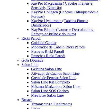
KayPro Macadâmia ( Cabelos Frágeis e
Sensíveis, Nutrição)
KayPro Collagen (Cabelos Enfraquecidos e
Porosos)
KayPro Hyaluronic (Cabelos Finos e
Danificados)
KayPro Blonde (Louros e Descolorados -
Reforço de brilho e do louro)
Ricki Parodi
Cuidado Capilar
Modelador de Cabelo Ricki Parodi
Escovas Ricki Parodi
Pranchas Ricki Parodi
Gota Dourada
Salon Line
Gelatina Salon Line
Ativador de Cachos Salon Line
Creme de Pentear Salon Line
Salon Line Kit Completo
Máscara Matizadora Salon Line
Salon Line SOS Cachos
Meu Liso Salon Line
Broaer
Tratamentos e Finalizantes
Lacas