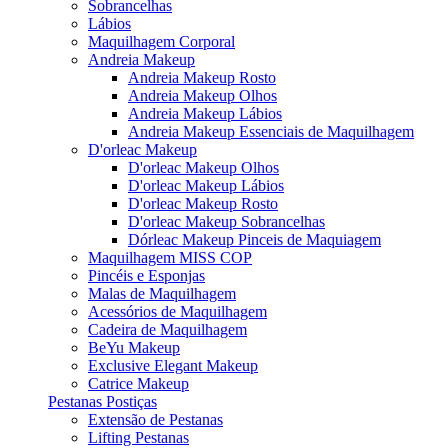
Sobrancelhas
Lábios
Maquilhagem Corporal
Andreia Makeup
Andreia Makeup Rosto
Andreia Makeup Olhos
Andreia Makeup Lábios
Andreia Makeup Essenciais de Maquilhagem
D'orleac Makeup
D'orleac Makeup Olhos
D'orleac Makeup Lábios
D'orleac Makeup Rosto
D'orleac Makeup Sobrancelhas
Dórleac Makeup Pinceis de Maquiagem
Maquilhagem MISS COP
Pincéis e Esponjas
Malas de Maquilhagem
Acessórios de Maquilhagem
Cadeira de Maquilhagem
BeYu Makeup
Exclusive Elegant Makeup
Catrice Makeup
Pestanas Postiças
Extensão de Pestanas
Lifting Pestanas