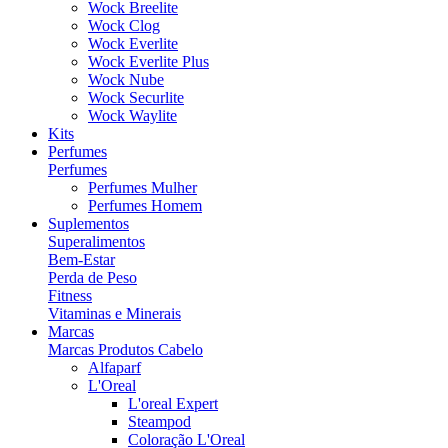
Wock Breelite
Wock Clog
Wock Everlite
Wock Everlite Plus
Wock Nube
Wock Securlite
Wock Waylite
Kits
Perfumes
Perfumes
Perfumes Mulher
Perfumes Homem
Suplementos
Superalimentos
Bem-Estar
Perda de Peso
Fitness
Vitaminas e Minerais
Marcas
Marcas Produtos Cabelo
Alfaparf
L'Oreal
L'oreal Expert
Steampod
Coloração L'Oreal