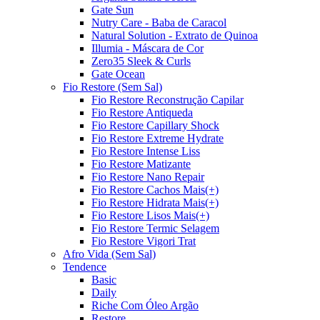
Gate Sun
Nutry Care - Baba de Caracol
Natural Solution - Extrato de Quinoa
Illumia - Máscara de Cor
Zero35 Sleek & Curls
Gate Ocean
Fio Restore (Sem Sal)
Fio Restore Reconstrução Capilar
Fio Restore Antiqueda
Fio Restore Capillary Shock
Fio Restore Extreme Hydrate
Fio Restore Intense Liss
Fio Restore Matizante
Fio Restore Nano Repair
Fio Restore Cachos Mais(+)
Fio Restore Hidrata Mais(+)
Fio Restore Lisos Mais(+)
Fio Restore Termic Selagem
Fio Restore Vigori Trat
Afro Vida (Sem Sal)
Tendence
Basic
Daily
Riche Com Óleo Argão
Restore