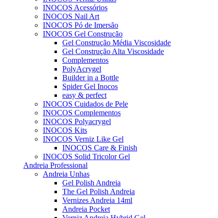
INOCOS Acessórios
INOCOS Nail Art
INOCOS Pó de Imersão
INOCOS Gel Construção
Gel Construção Média Viscosidade
Gel Construção Alta Viscosidade
Complementos
PolyAcrygel
Builder in a Bottle
Spider Gel Inocos
easy & perfect
INOCOS Cuidados de Pele
INOCOS Complementos
INOCOS Polyacrygel
INOCOS Kits
INOCOS Verniz Like Gel
INOCOS Care & Finish
INOCOS Solid Tricolor Gel
Andreia Professional
Andreia Unhas
Gel Polish Andreia
The Gel Polish Andreia
Vernizes Andreia 14ml
Andreia Pocket
Verniz Andreia Hybrid Gel