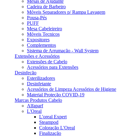
Mesas de Ajudante
Cadeira de Barbeiro
Móveis Separadores p/ Rampa Lavagem
Pousa-Pés
PUFF
Mesa Cabeleireiro
Móveis Tecnicos
Expositores
Complementos
Sistema de Arrumação - Wall System
Extensões e Acessórios
Extensões de Cabelo
Acessórios para Extensões
Desinfeção
Esterilizadores
Desinfetante
Acessórios de Limpeza Acessórios de Higiene
Material Proteção COVID-19
Marcas Produtos Cabelo
Alfaparf
L'Oreal
L'oreal Expert
Steampod
Coloração L'Oreal
Finalização