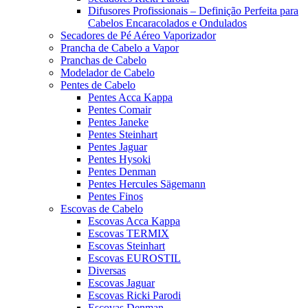
Difusores Profissionais – Definição Perfeita para
Cabelos Encaracolados e Ondulados
Secadores de Pé Aéreo Vaporizador
Prancha de Cabelo a Vapor
Pranchas de Cabelo
Modelador de Cabelo
Pentes de Cabelo
Pentes Acca Kappa
Pentes Comair
Pentes Janeke
Pentes Steinhart
Pentes Jaguar
Pentes Hysoki
Pentes Denman
Pentes Hercules Sägemann
Pentes Finos
Escovas de Cabelo
Escovas Acca Kappa
Escovas TERMIX
Escovas Steinhart
Escovas EUROSTIL
Diversas
Escovas Jaguar
Escovas Ricki Parodi
Escovas Denman