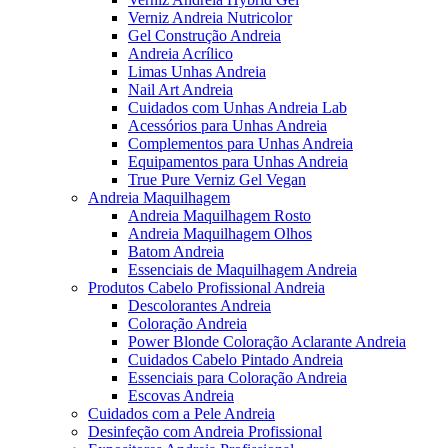
Verniz Andreia Nutricolor
Gel Construção Andreia
Andreia Acrílico
Limas Unhas Andreia
Nail Art Andreia
Cuidados com Unhas Andreia Lab
Acessórios para Unhas Andreia
Complementos para Unhas Andreia
Equipamentos para Unhas Andreia
True Pure Verniz Gel Vegan
Andreia Maquilhagem
Andreia Maquilhagem Rosto
Andreia Maquilhagem Olhos
Batom Andreia
Essenciais de Maquilhagem Andreia
Produtos Cabelo Profissional Andreia
Descolorantes Andreia
Coloração Andreia
Power Blonde Coloração Aclarante Andreia
Cuidados Cabelo Pintado Andreia
Essenciais para Coloração Andreia
Escovas Andreia
Cuidados com a Pele Andreia
Desinfeção com Andreia Profissional