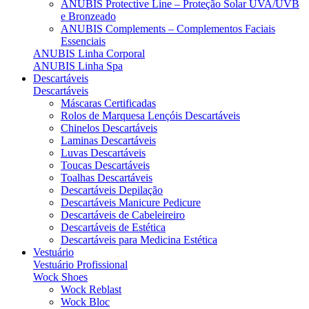
ANUBIS Protective Line – Proteção Solar UVA/UVB
e Bronzeado
ANUBIS Complements – Complementos Faciais
Essenciais
ANUBIS Linha Corporal
ANUBIS Linha Spa
Descartáveis
Descartáveis
Máscaras Certificadas
Rolos de Marquesa Lençóis Descartáveis
Chinelos Descartáveis
Laminas Descartáveis
Luvas Descartáveis
Toucas Descartáveis
Toalhas Descartáveis
Descartáveis Depilação
Descartáveis Manicure Pedicure
Descartáveis de Cabeleireiro
Descartáveis de Estética
Descartáveis para Medicina Estética
Vestuário
Vestuário Profissional
Wock Shoes
Wock Reblast
Wock Bloc