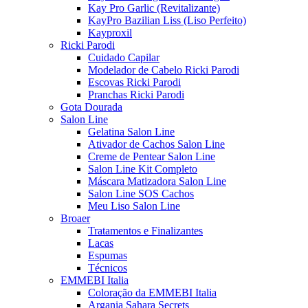
Kay Pro Garlic (Revitalizante)
KayPro Bazilian Liss (Liso Perfeito)
Kayproxil
Ricki Parodi
Cuidado Capilar
Modelador de Cabelo Ricki Parodi
Escovas Ricki Parodi
Pranchas Ricki Parodi
Gota Dourada
Salon Line
Gelatina Salon Line
Ativador de Cachos Salon Line
Creme de Pentear Salon Line
Salon Line Kit Completo
Máscara Matizadora Salon Line
Salon Line SOS Cachos
Meu Liso Salon Line
Broaer
Tratamentos e Finalizantes
Lacas
Espumas
Técnicos
EMMEBI Italia
Coloração da EMMEBI Italia
Argania Sahara Secrets