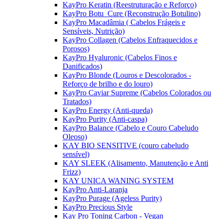
KayPro Keratin (Reestruturação e Reforço)
KayPro Botu_Cure (Reconstrução Botulino)
KayPro Macadâmia ( Cabelos Frágeis e
Sensíveis, Nutrição)
KayPro Collagen (Cabelos Enfraquecidos e
Porosos)
KayPro Hyaluronic (Cabelos Finos e
Danificados)
KayPro Blonde (Louros e Descolorados -
Reforço de brilho e do louro)
KayPro Caviar Supreme (Cabelos Colorados ou
Tratados)
KayPro Energy (Anti-queda)
KayPro Purity (Anti-caspa)
KayPro Balance (Cabelo e Couro Cabeludo
Oleoso)
KAY BIO SENSITIVE (couro cabeludo
sensível)
KAY SLEEK (Alisamento, Manutenção e Anti
Frizz)
KAY UNICA WANING SYSTEM
KayPro Anti-Laranja
KayPro Purage (Ageless Purity)
KayPro Precious Style
Kay Pro Toning Carbon - Vegan