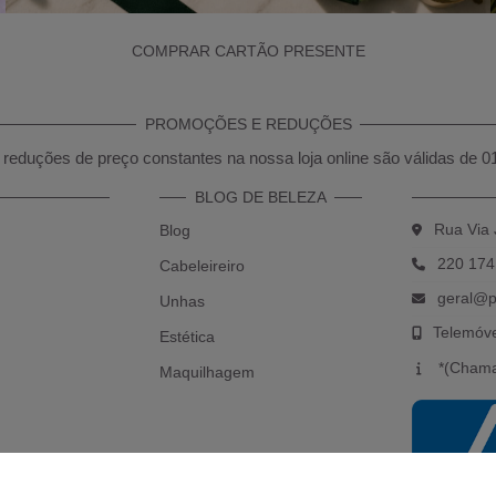
COMPRAR CARTÃO PRESENTE
PROMOÇÕES E REDUÇÕES
reduções de preço constantes na nossa loja online são válidas de 0
BLOG DE BELEZA
Rua Via 
Blog
220 174
Cabeleireiro
geral@p
Unhas
Telemóv
Estética
*(Chama
Maquilhagem