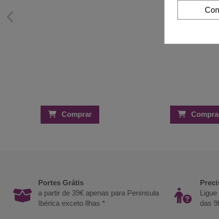
Con
Comprar
Compra
Portes Grátis
Preci
a partir de 39€ apenas para Península
Ligue
Ibérica exceto Ilhas *
das 9