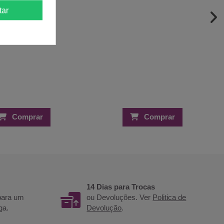
tar
Comprar
Comprar
14 Dias para Trocas
 para um
ou Devoluções. Ver
Politica de
ga.
Devolução
.