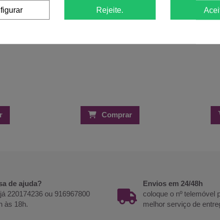
figurar
Rejeite.
Acei
r
Comprar
sa de ajuda?
Envios em 24/48h
 já 220174236 ou 916967800
coloque o nº telemóvel
h às 18h.
melhor serviço de entre