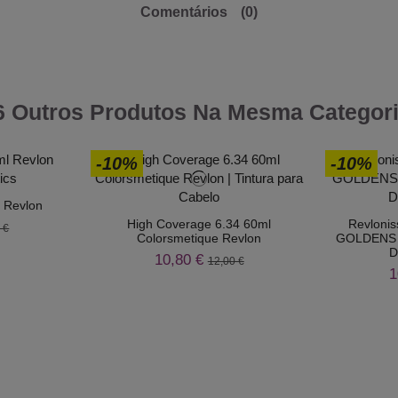
Comentários
(0)
6 Outros Produtos Na Mesma Categori
-10%
-10%
 Revlon
High Coverage 6.34 60ml
Revloni
 €
Colorsmetique Revlon
GOLDENS –
D
10,80 €
12,00 €
1