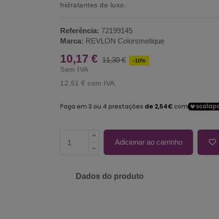
hidratantes de luxo.
Referência:
72199145
Marca:
REVLON Colorsmetique
10,17 €
11,30 €
-10%
Sem IVA
12,51 €
com IVA
Adicionar ao carrinho
Dados do produto