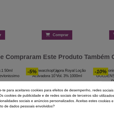
r
Comprar
ue Compraram Este Produto Também
-5%
-10%
1 50ml
Schwarzkopf Igora Royal Loção
vlon
Activadora 10 Vol. 3% 1000ml
Revloni
e-te para aceitares cookies para efeitos de desempenho, redes sociais
GOLDENS 
12,35 €
 €
13,00 €
Os cookies de publicidade e de redes sociais de terceiros são utilizado
D
ionalidades sociais e anúncios personalizados. Aceitas estes cookies e
1
o de dados pessoais envolvidos?