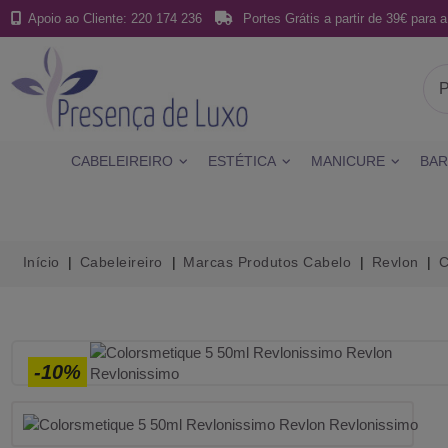
Apoio ao Cliente: 220 174 236
Portes Grátis a partir de 39€ para a
CABELEIREIRO
ESTÉTICA
MANICURE
BAR
Início
Cabeleireiro
Marcas Produtos Cabelo
Revlon
C
-10%