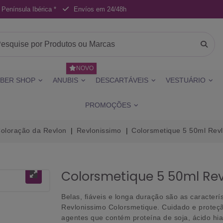
 Península Ibérica *
Envíos em 24/48h
NOVO
BER SHOP
ANUBIS
DESCARTÁVEIS
VESTUÁRIO
PROMOÇÕES
oloração da Revlon
Revlonissimo
Colorsmetique 5 50ml Rev
Colorsmetique 5 50ml Rev
Belas, fiáveis e longa duração são as caracte
Revlonissimo Colorsmetique. Cuidado e proteç
agentes que contém proteína de soja, ácido hi