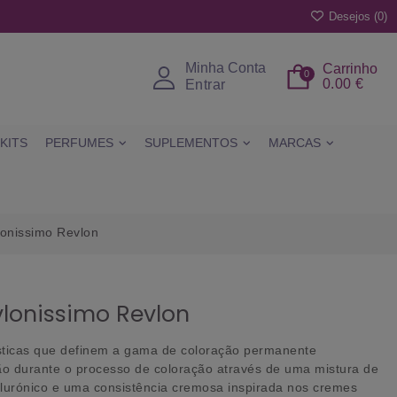
Desejos (
0
)
Minha Conta
Carrinho
0
0.00 €
Entrar
KITS
PERFUMES
SUPLEMENTOS
MARCAS
lonissimo Revlon
lonissimo Revlon
rísticas que definem a gama de coloração permanente
ão durante o processo de coloração através de uma mistura de
alurónico e uma consistência cremosa inspirada nos cremes