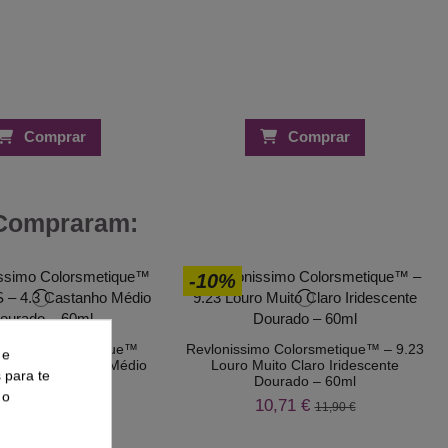
Comprar
Comprar
 Compraram:
-10%
ssimo Colorsmetique™
Revlonissimo Colorsmetique™ – 9.23
 e
– 4.3 Castanho Médio
Louro Muito Claro Iridescente
s para te
ourado – 60ml
Dourado – 60ml
 o
0,71 €
10,71 €
11,90 €
11,90 €