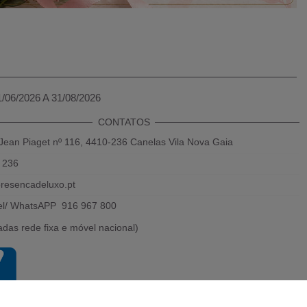
1/06/2026 A 31/08/2026
CONTATOS
Jean Piaget nº 116, 4410-236 Canelas Vila Nova Gaia
 236
resencadeluxo.pt
el/ WhatsAPP 916 967 800
das rede fixa e móvel nacional)
Powered by 2026
Presença de luxo