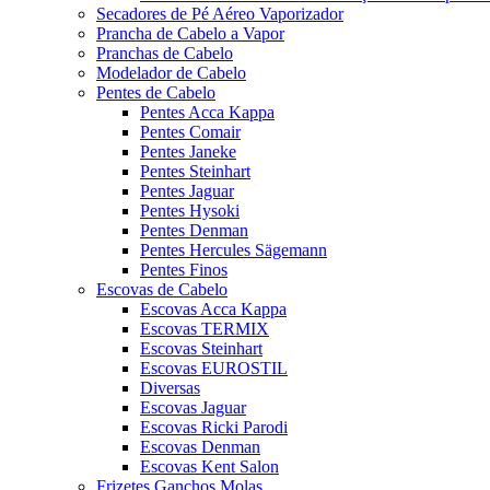
Secadores de Pé Aéreo Vaporizador
Prancha de Cabelo a Vapor
Pranchas de Cabelo
Modelador de Cabelo
Pentes de Cabelo
Pentes Acca Kappa
Pentes Comair
Pentes Janeke
Pentes Steinhart
Pentes Jaguar
Pentes Hysoki
Pentes Denman
Pentes Hercules Sägemann
Pentes Finos
Escovas de Cabelo
Escovas Acca Kappa
Escovas TERMIX
Escovas Steinhart
Escovas EUROSTIL
Diversas
Escovas Jaguar
Escovas Ricki Parodi
Escovas Denman
Escovas Kent Salon
Frizetes Ganchos Molas