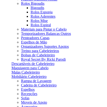
Rolos Bigoudis
Bigoudis
Rolos Esponja
Rolos Aderentes
Rolos Mise
Rolos Espiral
Materiais para Pintar o Cabelo
Temporizadores Balanças Outros
Penteadores Capas
Espelhos de Mão
Organizadores Suportes Apoios
Treino para Cabeleireiros
Bolsas de Cabeleireiro
Royal Secret By Ricki Parodi
Descartáveis de Cabeleireiro
Maquiagem para Cabelo
Malas Cabeleireiro
Mobiliário Cabeleireiro
Rampa de Lavagem
Cadeira de Cabeleireiro
Espelhos
Recepções
Sofas
Moveis de Apoio
Acessorios