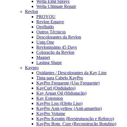
Wella Eimi Sprays
Wella Ultimate Repair
Revlon
PROYOU
Revlon Equave
Orofluido
Outros Técnicos
Descolorantes da Revlon
Uniq One
Revlonissimo 45 Days
Coloração da Revlon
Magnet
Lasting Shape
Kaypro
Oxidantes / Descolorantes da Kay Line
Tinta para Cabelo KayPro
KayPro Frequente (Uso Frequente)
KayCurl (Ondulados)
Kay Argan Oil (Hidratação)
Kay Extension
KayPro Liss (Efeito Liso)
KayPro Anti-yellow (Anti-amarelos)
KayPro Volume
KayPro Keratin (Reestruturação e Reforço)
KayPro Botu_Cure (Reconstrução Botulino)