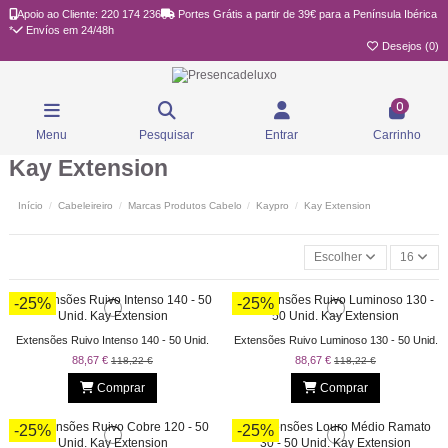
Apoio ao Cliente: 220 174 236
Portes Grátis a partir de 39€ para a Península Ibérica
*
Envíos em 24/48h
Desejos (
0
)
0
Menu
Pesquisar
Entrar
Carrinho
Kay Extension
Início
Cabeleireiro
Marcas Produtos Cabelo
Kaypro
Kay Extension
Escolher
16
-25%
-25%
Extensões Ruivo Intenso 140 - 50 Unid.
Extensões Ruivo Luminoso 130 - 50 Unid.
88,67 €
88,67 €
118,22 €
118,22 €
Comprar
Comprar
-25%
-25%