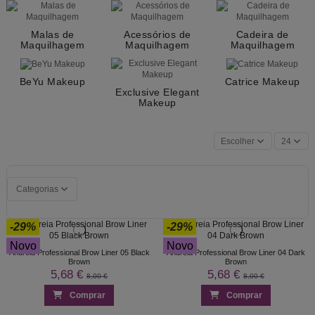
Malas de
Acessórios de
Cadeira de
Maquilhagem
Maquilhagem
Maquilhagem
BeYu Makeup
Catrice Makeup
Exclusive Elegant
Makeup
Escolher
24
Categorias
-29%
-29%
Novo
Novo
Andreia Professional Brow Liner 05 Black
Andreia Professional Brow Liner 04 Dark
Brown
Brown
5,68 €
5,68 €
8,00 €
8,00 €
Comprar
Comprar