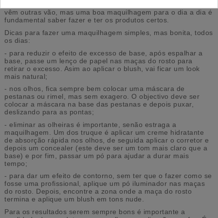
São muitas as tendências e as modas para maquiar, umas
vêm outras vão, mas uma boa maquilhagem para o dia a dia é
fundamental saber fazer e ter os produtos certos.
Dicas para fazer uma maquilhagem simples, mas bonita, todos
os dias:
- para reduzir o efeito de excesso de base, após espalhar a
base, passe um lenço de papel nas maças do rosto para
retirar o excesso. Asim ao aplicar o blush, vai ficar um look
mais natural;
- nos olhos, fica sempre bem colocar uma máscara de
pestanas ou rimel, mas sem exagero. O objectivo deve ser
colocar a máscara na base das pestanas e depois puxar,
deslizando para as pontas;
- eliminar as olheiras é importante, senão estraga a
maquilhagem. Um dos truque é aplicar um creme hidratante
de absorção rápida nos olhos, de seguida aplicar o corretor e
depois um concealer (este deve ser um tom mais claro que a
base) e por fim, passar um pó para ajudar a durar mais
tempo;
- para dar um efeito de contorno, sem ter que o fazer como se
fosse uma profissional, aplique um pó iluminador nas maças
do rosto. Depois, encontre a zona onde a maça do rosto
termina e aplique um blush em tons nude.
Para os resultados serem sempre bons é importante a