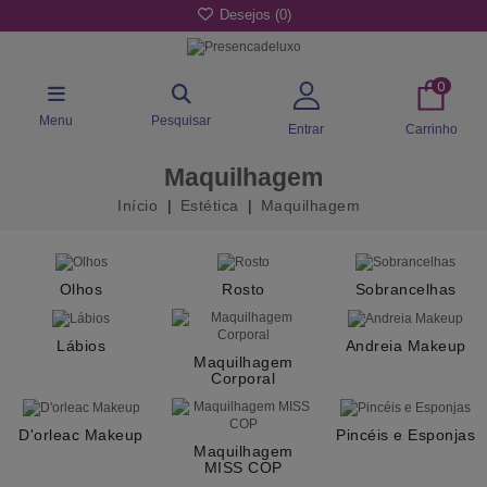
Desejos (
0
)
0
Menu
Pesquisar
Entrar
Carrinho
Maquilhagem
Início
Estética
Maquilhagem
Olhos
Rosto
Sobrancelhas
Lábios
Andreia Makeup
Maquilhagem
Corporal
D'orleac Makeup
Pincéis e Esponjas
Maquilhagem
MISS COP