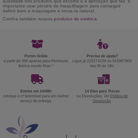
qualidade dos produtos que escolhe e a aplicação que faz. É
importante usar pincéis de maquilhagem para conseguir
definir bem a maquiagem e torna-la natural.
Confira também nossos
produtos de estética
.
Portes Grátis
Precisa de ajuda?
a partir de 39€ apenas para Península
Ligue já 220174236 ou 916967800
Ibérica exceto Ilhas *
das 9h às 18h.
Envios em 24/48h
14 Dias para Trocas
coloque o nº telemóvel para um melhor
ou Devoluções. Ver
Politica de
serviço de entrega.
Devolução
.