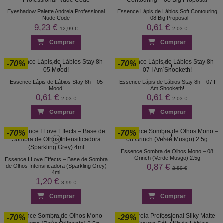
Eyeshadow Palette Andreia Professional
Essence Lápis de Lábios Soft Contouring
Nude Code
– 08 Big Proposal
9,23 €
0,61 €
12,99 €
2,03 €
Comprar
Comprar
-70%
-70%
Essence Lápis de Lábios Stay 8h – 05
Essence Lápis de Lábios Stay 8h – 07 I
Mood!
Am Shooketh!
0,61 €
0,61 €
2,03 €
2,03 €
Comprar
Comprar
-70%
-70%
Essence Sombra de Olhos Mono – 08
Grinch (Verde Musgo) 2.5g
Essence I Love Effects – Base de Sombra
0,87 €
de Olhos Intensificadora (Sparkling Grey)
2,89 €
4ml
1,20 €
3,99 €
Comprar
Comprar
-70%
-29%