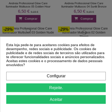
Andreia Professional Glow Care
Andreia Professional Glow Care
Iluminador Multiusos 05 Golden Hour
Iluminador Multiusos 04 Sunlit Bronze
6,50 €
6,50 €
9,15 €
9,15 €
Comprar
Comprar
-29%
-29%
Andreia Professional Glow Care
Iluminador Multiusos 03 Golden Nude
Andreia Professional Glow Care
Esta loja pede-te para aceitares cookies para efeitos de
6,50 €
Iluminador Multiusos 02 Golden Sheen
9,15 €
desempenho, redes sociais e publicidade. Os cookies de
6,50 €
9,15 €
publicidade e de redes sociais de terceiros são utilizados para
te oferecer funcionalidades sociais e anúncios personalizados.
Comprar
Comprar
Aceitas estes cookies e o processamento de dados pessoais
envolvidos?
1
2
3
…
46
Configurar
Rejeite.
Maquilhagem
Aceitar
A maquilhagem natural e que cobra as imperfeições, é um dos
objectivos de quem gosta de usar maquiagem numa base
diária.