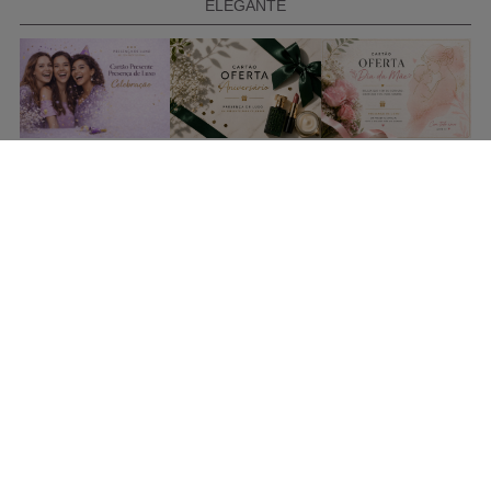
ELEGANTE
COMPRAR CARTÃO PRESENTE
PROMOÇÕES E REDUÇÕES
Todas as promoções e reduções de preço constantes na
nossa loja online são válidas de 01/06/2026 A 31/08/2026
INFORMAÇÕES
BLOG DE BELEZA
CONTATOS