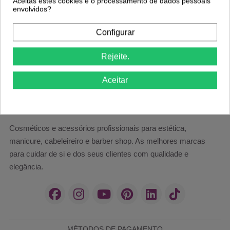
Aceitas estes cookies e o processamento de dados pessoais
envolvidos?
Envios em 24/48h
14 Dias para Trocas
coloque o nº telemóvel para um melhor
ou Devoluções. Ver
Politica de
Configurar
serviço de entrega.
Devolução
.
Rejeite.
Aceitar
Cosméticos e acessórios profissionais para estética,
manicure, cabeleireiro e barber shop. As melhores marcas
para cuidar de si e dos seus clientes com qualidade e
elegância.
MÉTODOS DE PAGAMENTO