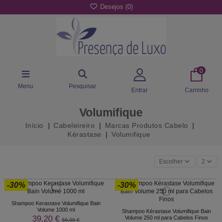
Desejos (
0
)
0
Menu
Pesquisar
Entrar
Carrinho
Volumifique
Início
Cabeleireiro
Marcas Produtos Cabelo
Kérastase
Volumifique
Escolher
2
-30%
-30%
Shampoo Kerastase Volumifique Bain
Volume 1000 ml
Shampoo Kérastase Volumifique Bain
39,20 €
Volume 250 ml para Cabelos Finos
56,00 €