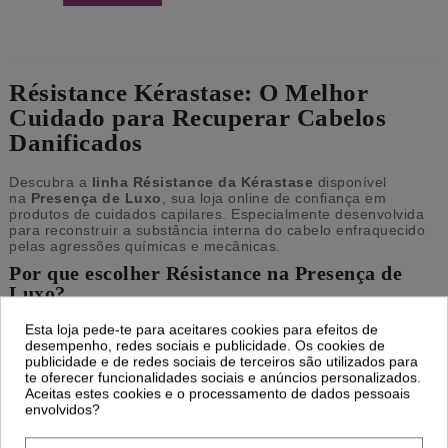
Résistance
Kérastase: O Melhor
Cuidado para Recuperar Cabelos
Danificados
Descubra a
linha Résistance da Kérastase
disponível
na
Presença de Luxo
, sua loja online de confiança em
produtos de cuidados capilares. Especialmente desenvolvida
para reconstruir a substância interna do cabelo enfraquecido
pelas agressões químicas e mecânicas.
Por que escolher Résistance na Presença de
Luxo?
Combate ao Dano Capilar:
Reconstrói a substância interna
Esta loja pede-te para aceitares cookies para efeitos de
do cabelo enfraquecido pelas agressões químicas e
desempenho, redes sociais e publicidade. Os cookies de
mecânicas.
publicidade e de redes sociais de terceiros são utilizados para
te oferecer funcionalidades sociais e anúncios personalizados.
Cabelo Mais Forte:
Devolve a força e resistência ao cabelo
Aceitas estes cookies e o processamento de dados pessoais
envolvidos?
Cresciemento e Brilho:
Proporciona o crescimento de um
cabelo saudável e devolve o brilho ao cabelo.