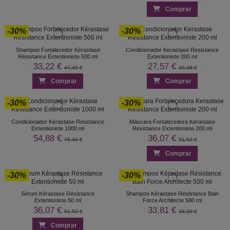
Comprar
-30%
-30%
Shampoo Fortalecedor Kérastase
Condicionador Kerastase Resistance
Résistance Extentioniste 500 ml
Extentioniste 200 ml
33,22 €
27,57 €
47,45 €
39,38 €
Comprar
Comprar
-30%
-30%
Condicionador Kérastase Resistance
Máscara Fortalecedora Kerastase
Extentioniste 1000 ml
Resistance Extentioniste 200 ml
54,88 €
36,07 €
78,40 €
51,52 €
Comprar
-30%
-30%
Sérum Kérastase Résistance
Shampoo Kérastase Résistance Bain
Extentioniste 50 ml
Force Architecte 500 ml
36,07 €
33,81 €
51,52 €
48,30 €
Comprar