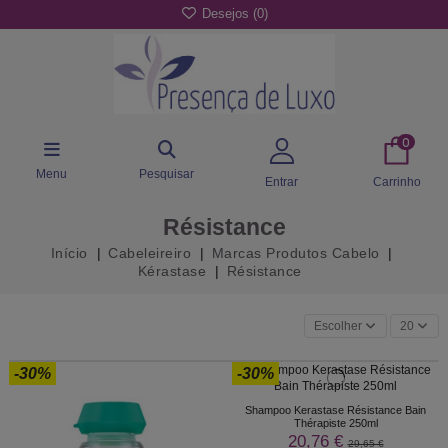
Desejos (
0
)
0
Menu
Pesquisar
Entrar
Carrinho
Résistance
Início
Cabeleireiro
Marcas Produtos Cabelo
Kérastase
Résistance
Escolher
20
-30%
-30%
Shampoo Kerastase Résistance Bain
Thérapiste 250ml
20,76 €
29,65 €