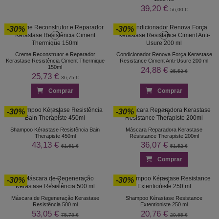
39,20 €
56,00 €
-30%
-30%
Creme Reconstrutor e Reparador
Condicionador Renova Força Kerastase
Kerastase Resistência Ciment Thermique
Resistance Ciment Anti-Usure 200 ml
150ml
24,88 €
35,53 €
25,73 €
36,75 €
Comprar
Comprar
-30%
-30%
Shampoo Kérastase Resistência Bain
Máscara Reparadora Kerastase
Therapiste 450ml
Résistance Therapiste 200ml
43,13 €
36,07 €
61,61 €
51,52 €
Comprar
-30%
-30%
Máscara de Regeneração Kerastase
Shampoo Kérastase Resistance
Resistência 500 ml
Extentioniste 250 ml
53,05 €
20,76 €
75,78 €
29,65 €