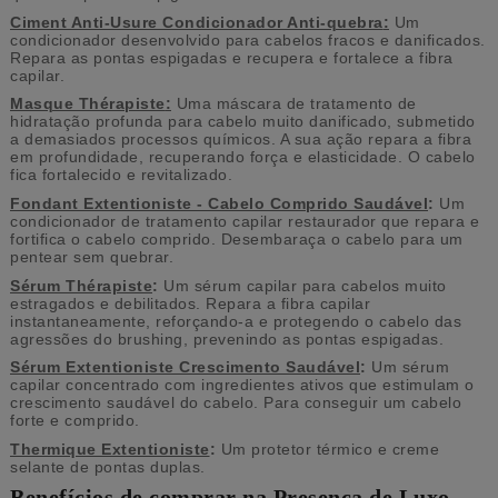
Ciment Anti-Usure Condicionador Anti-quebra
:
Um
condicionador desenvolvido para cabelos fracos e danificados.
Repara as pontas espigadas e recupera e fortalece a fibra
capilar.
Masque Thérapiste
:
Uma máscara de tratamento de
hidratação profunda para cabelo muito danificado, submetido
a demasiados processos químicos. A sua ação repara a fibra
em profundidade, recuperando força e elasticidade. O cabelo
fica fortalecido e revitalizado.
Fondant Extentioniste - Cabelo Comprido Saudável
:
Um
condicionador de tratamento capilar restaurador que repara e
fortifica o cabelo comprido. Desembaraça o cabelo para um
pentear sem quebrar.
Sérum Thérapiste
:
Um sérum capilar para cabelos muito
estragados e debilitados. Repara a fibra capilar
instantaneamente, reforçando-a e protegendo o cabelo das
agressões do brushing, prevenindo as pontas espigadas.
Sérum Extentioniste Crescimento Saudável
:
Um sérum
capilar concentrado com ingredientes ativos que estimulam o
crescimento saudável do cabelo. Para conseguir um cabelo
forte e comprido.
Thermique Extentioniste
:
Um protetor térmico e creme
selante de pontas duplas.
Benefícios de comprar na Presença de Luxo