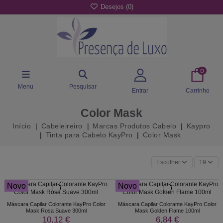
Desejos (
0
)
0
Menu
Pesquisar
Entrar
Carrinho
Color Mask
Início
Cabeleireiro
Marcas Produtos Cabelo
Kaypro
Tinta para Cabelo KayPro
Color Mask
Escolher
19
Novo
Novo
Máscara Capilar Colorante KayPro Color
Máscara Capilar Colorante KayPro Color
Mask Rosa Suave 300ml
Mask Golden Flame 100ml
10,12 €
6,84 €