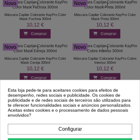
Novo
Novo
Máscara Capilar Colorante KayPro Color
Máscara Capilar Colorante KayPro Color
Mask Fuchsia 300ml
Mask Preta 300ml
10,12 €
10,12 €
Comprar
Comprar
Novo
Novo
Máscara Capilar Colorante KayPro Color
Máscara Capilar Colorante KayPro Cobre
Mask Cereja 300ml
Intenso 300ml
10,12 €
10,12 €
Comprar
Comprar
Esta loja pede-te para aceitares cookies para efeitos de
desempenho, redes sociais e publicidade. Os cookies de
publicidade e de redes sociais de terceiros são utilizados para
Máscara de Cor Ouro Nutritiva 300ml
te oferecer funcionalidades sociais e anúncios personalizados.
KayPro
Aceitas estes cookies e o processamento de dados pessoais
8,86 €
envolvidos?
Comprar
Configurar