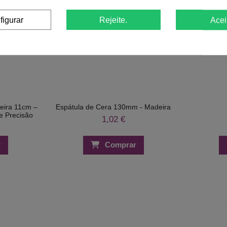
figurar
Rejeite.
Acei
eira 11cm –
Espátula de Cera 130mm - Madeira
e Precisão
1,02 €
r
Comprar