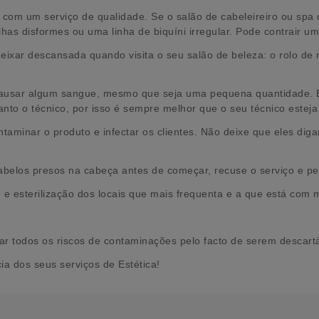
com um serviço de qualidade. Se o salão de cabeleireiro ou spa q
has disformes ou uma linha de biquíni irregular. Pode contrair
eixar descansada quando visita o seu salão de beleza: o rolo de 
causar algum sangue, mesmo que seja uma pequena quantidade. E s
anto o técnico, por isso é sempre melhor que o seu técnico esteja
ntaminar o produto e infectar os clientes. Não deixe que eles dig
cabelos presos na cabeça antes de começar, recuse o serviço e p
 esterilização dos locais que mais frequenta e a que está com m
r todos os riscos de contaminações pelo facto de serem descartáv
ia dos seus serviços de Estética!