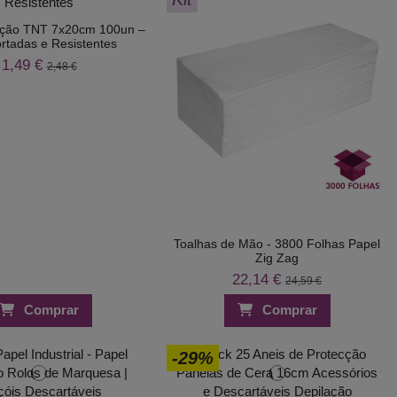
lação TNT 7x20cm 100un –
rtadas e Resistentes
1,49 €
2,48 €
Toalhas de Mão - 3800 Folhas Papel
Zig Zag
22,14 €
24,59 €
Comprar
Comprar
-29%