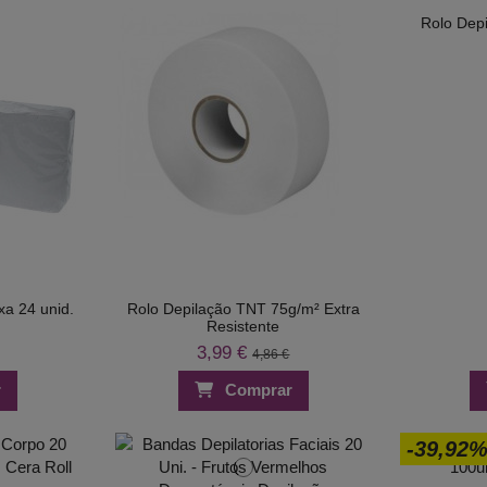
Rolo Depi
a 24 unid.
Rolo Depilação TNT 75g/m² Extra
Resistente
3,99 €
4,86 €
r
Comprar
-39,92