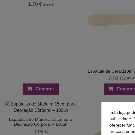
1,70 €
2,69 €
Espátula de Cera 110mm
0,54 €
0,59 €
Comprar
Compra
Esta loja ped
publicidade. 
Espátulas de Madeira 15cm para
Depilação Corporal – 100un
oferecer func
1,99 €
processament