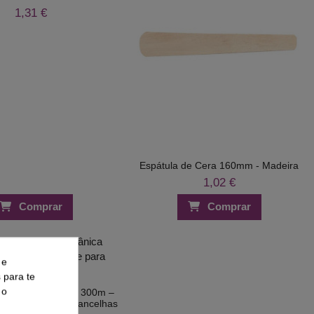
1,31 €
Espátula de Cera 160mm - Madeira
1,02 €
Comprar
Comprar
 e
s para te
 o
hreading Orgânica 300m –
istente para Sobrancelhas