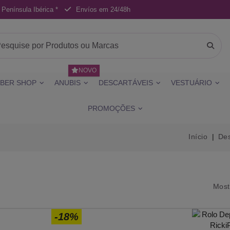
 Península Ibérica *
Envíos em 24/48h
NOVO
BER SHOP
ANUBIS
DESCARTÁVEIS
VESTUÁRIO
PROMOÇÕES
Início
Des
Most
-18%