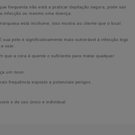
ue frequenta não está a praticar depilação segura, pode sair
 uma infecção ou mesmo uma doença.
marquesa está incólume, isso mostra ao cliente que o local
ua pele é significativamente mais vulnerável à infecção logo
 a usar.
am que a cera é quente o suficiente para matar qualquer
eça um novo.
ais frequência exposto a potenciais perigos.
eis e de uso único e individual.