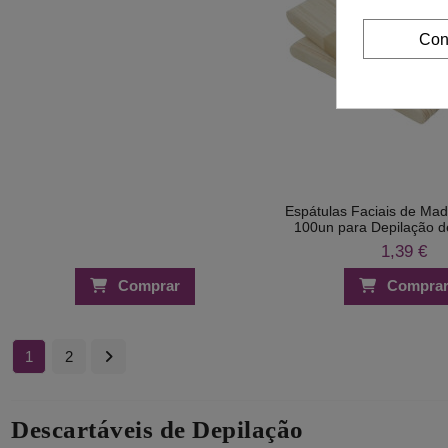
Con
Espátulas Faciais de Mad
100un para Depilação d
1,39 €
Comprar
Compra
1
2
Descartáveis de Depilação