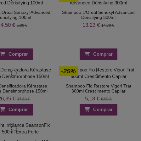
Oreal Serioxyl Advanced
Shampoo L'Oreal Serioxyl Advanced
ensifying 100ml
Densifying 300ml
4,50 €
13,23 €
5,00 €
14,70 €
Comprar
Comprar
-25%
ensificadora Kérastase
Shampoo Fio Restore Vigori Trat
ue Densimorphose 150ml
300ml Crescimento Capilar
26,35 €
5,18 €
37,63 €
6,90 €
Comprar
Comprar