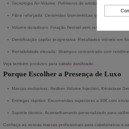
Tecnologia Air-Volume: Polímeros de amido criam estrutur
Con
Fibra reforçada: Ceramidas biomiméticas que selam a cutí
Volume duradouro: Fixação flexível sem resíduos visíveis
Densificação capilar progressiva: Resultados visíveis em fios
Rentabilidade elevada: Shampoo concentrado com rendime
Veja também produtos para
cabelo danificado
.
Porque Escolher a Presença de Luxo
Marcas exclusivas: Redken Volume Injection, Kérastase Den
Entregas rápidas: Encomendas superiores a 60€ com envio 
Suporte técnico: Aconselhamento personalizado para salõ
Conheça as nossas
marcas
profissionais para cabeleireiros e s