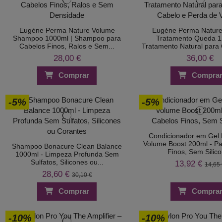
Eugène Perma Nature Volume
Eugène Perma Natur
Shampoo 1000ml | Shampoo para
Tratamento Queda 1
Cabelos Finos, Ralos e Sem...
Tratamento Natural para 
28,00 €
36,00 €
Comprar
Compra
-5%
-5%
Condicionador em Gel
Volume Boost 200ml - P
Shampoo Bonacure Clean Balance
Finos, Sem Silic
1000ml - Limpeza Profunda Sem
Sulfatos, Silicones ou...
13,92 €
14,65
28,60 €
30,10 €
Comprar
Compra
-10%
-10%