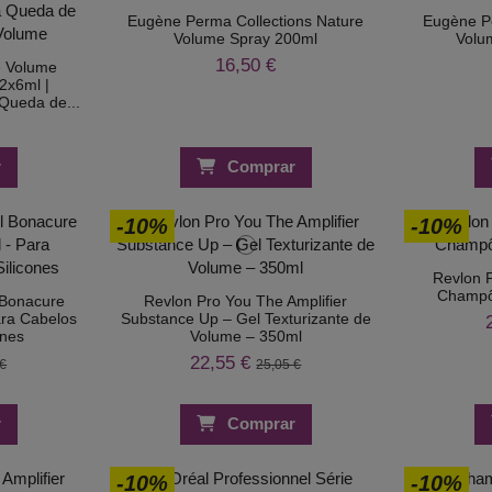
Eugène Perma Collections Nature
Eugène Pe
Volume Spray 200ml
Volu
16,50 €
e Volume
2x6ml |
Queda de...
r
Comprar
-10%
-10%
Revlon P
Champô
 Bonacure
Revlon Pro You The Amplifier
ara Cabelos
Substance Up – Gel Texturizante de
ones
Volume – 350ml
22,55 €
 €
25,05 €
r
Comprar
-10%
-10%