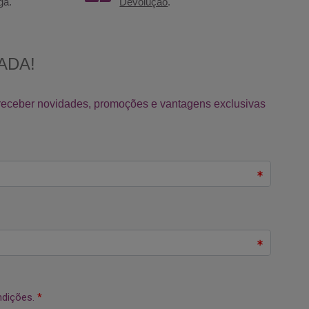
ga.
Devolução
.