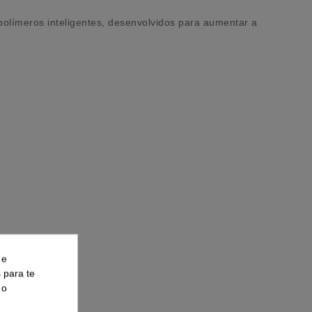
olímeros inteligentes, desenvolvidos para aumentar a
 e
s para te
 o