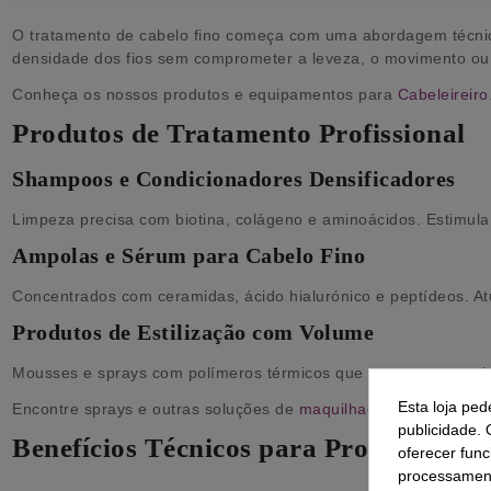
O tratamento de cabelo fino começa com uma abordagem técnica
densidade dos fios sem comprometer a leveza, o movimento ou
Conheça os nossos produtos e equipamentos para
Cabeleireiro
Produtos de Tratamento Profissional
Shampoos e Condicionadores Densificadores
Limpeza precisa com biotina, colágeno e aminoácidos. Estimula 
Ampolas e Sérum para Cabelo Fino
Concentrados com ceramidas, ácido hialurónico e peptídeos. At
Produtos de Estilização com Volume
Mousses e sprays com polímeros térmicos que sustentam o vol
Esta loja ped
Encontre sprays e outras soluções de
maquilhagem para cabel
publicidade. 
Benefícios Técnicos para Profissionais
oferecer func
processament