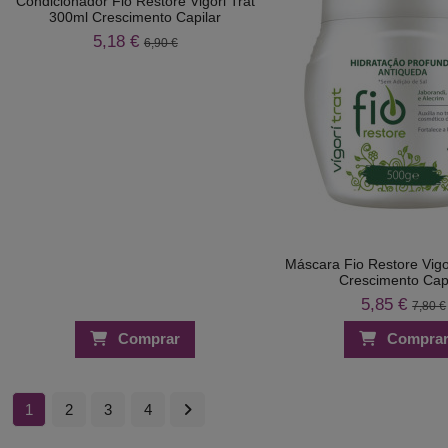
Condicionador Fio Restore Vigori Trat
300ml Crescimento Capilar
5,18 €
6,90 €
Máscara Fio Restore Vigo
Crescimento Capi
5,85 €
7,80 €
Comprar
Compra
1
2
3
4