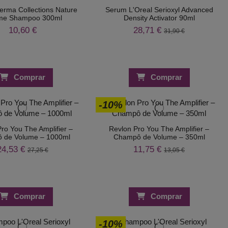
rma Collections Nature
Serum L'Oreal Serioxyl Advanced
me Shampoo 300ml
Density Activator 90ml
10,60 €
28,71 €
31,90 €
Comprar
Comprar
-10%
ro You The Amplifier –
Revlon Pro You The Amplifier –
 de Volume – 1000ml
Champô de Volume – 350ml
24,53 €
11,75 €
27,25 €
13,05 €
Comprar
Comprar
-10%