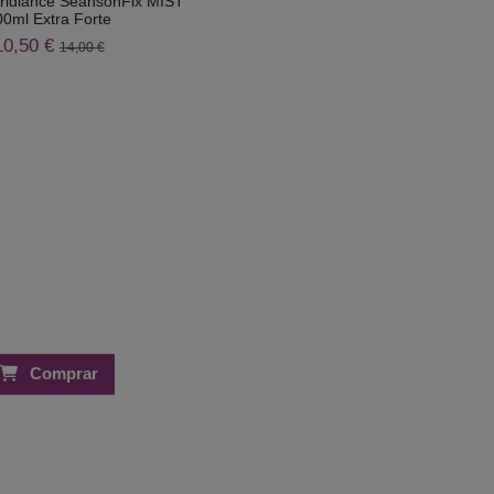
Irridiance SeansonFix MIST
00ml Extra Forte
10,50 €
14,00 €
Comprar