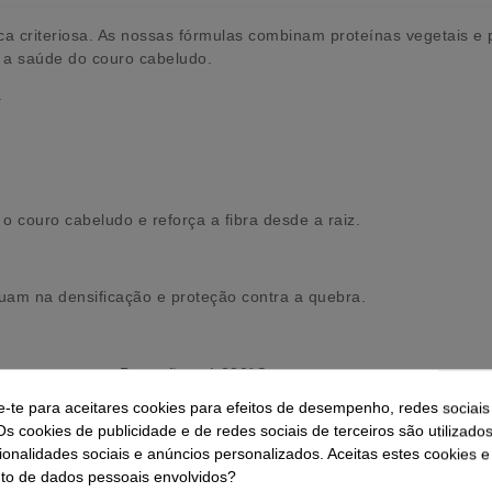
 criteriosa. As nossas fórmulas combinam proteínas vegetais e p
 a saúde do couro cabeludo.
.
o couro cabeludo e reforça a fibra desde a raiz.
uam na densificação e proteção contra a quebra.
ume sem pesar. Proteção até 230°C.
e-te para aceitares cookies para efeitos de desempenho, redes sociais
o
.
Os cookies de publicidade e de redes sociais de terceiros são utilizado
 de Cabeleireiro
ionalidades sociais e anúncios personalizados. Aceitas estes cookies e
o de dados pessoais envolvidos?