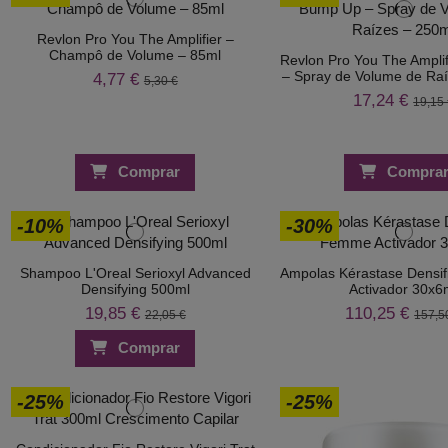
Revlon Pro You The Amplifier –
Champô de Volume – 85ml
Revlon Pro You The Ampli
– Spray de Volume de Ra
4,77 €
5,30 €
17,24 €
19,15
Comprar
Compra
-10%
-30%
Shampoo L'Oreal Serioxyl Advanced
Ampolas Kérastase Densi
Densifying 500ml
Activador 30x6
19,85 €
110,25 €
22,05 €
157,5
Comprar
-25%
-25%