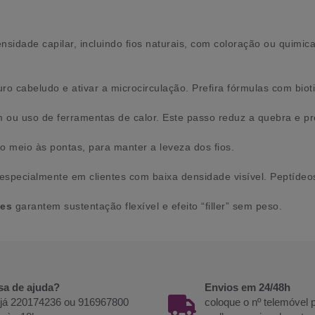
nsidade capilar, incluindo fios naturais, com coloração ou quimi
ro cabeludo e ativar a microcirculação. Prefira fórmulas com biot
ou uso de ferramentas de calor. Este passo reduz a quebra e pre
do meio às pontas, para manter a leveza dos fios.
 especialmente em clientes com baixa densidade visível. Peptídeos
tes
garantem sustentação flexível e efeito “filler” sem peso.
sa de ajuda?
Envios em 24/48h
 já 220174236 ou 916967800
coloque o nº telemóvel