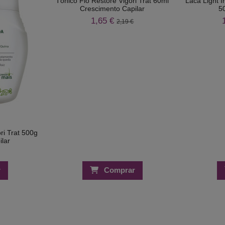
Tónico Fio Restore Vigori Trat 60ml
Laca Light 
Crescimento Capilar
5
1,65 €
2,19 €
ri Trat 500g
lar
r
Comprar