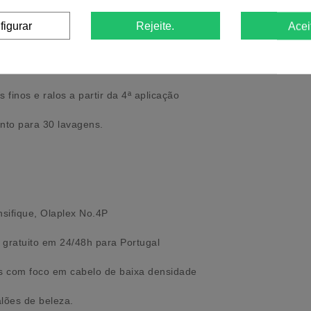
a leve (+30% no diâmetro do fio em 3 semanas)
figurar
Rejeite.
Acei
cula e reduzem a quebra até 92%
 mesmo após 24h
 finos e ralos a partir da 4ª aplicação
nto para 30 lavagens.
sifique, Olaplex No.4P
gratuito em 24/48h para Portugal
es com foco em cabelo de baixa densidade
alões de beleza.