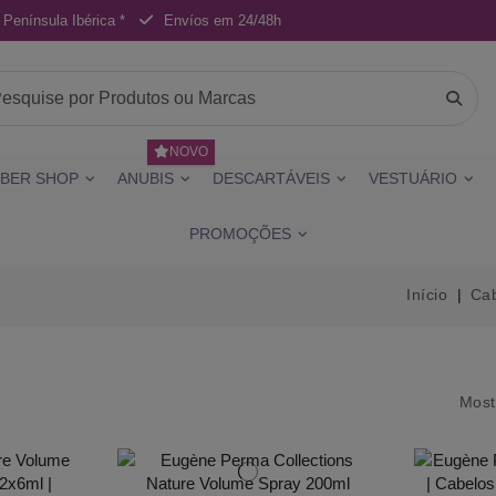
 Península Ibérica *
Envíos em 24/48h
NOVO
BER SHOP
ANUBIS
DESCARTÁVEIS
VESTUÁRIO
PROMOÇÕES
Início
Cab
Most