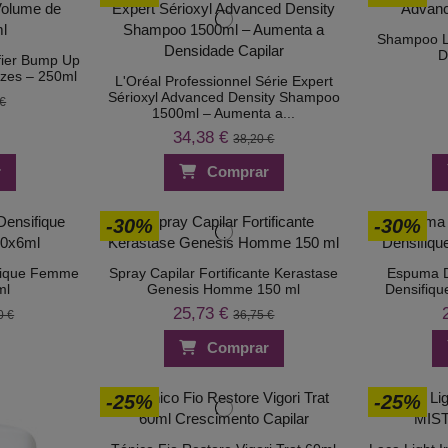
Shampoo L'
D
fier Bump Up
ízes – 250ml
L'Oréal Professionnel Série Expert
Sérioxyl Advanced Density Shampoo
 €
1500ml – Aumenta a...
34,38 €
38,20 €
r
Comprar
-30%
-30%
fique Femme
Spray Capilar Fortificante Kerastase
Espuma D
ml
Genesis Homme 150 ml
Densifiq
25,73 €
0 €
36,75 €
Comprar
-25%
-25%