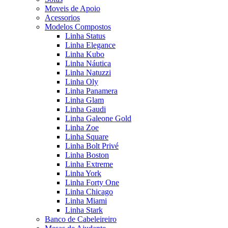
Moveis de Apoio
Acessorios
Modelos Compostos
Linha Status
Linha Elegance
Linha Kubo
Linha Náutica
Linha Natuzzi
Linha Oly
Linha Panamera
Linha Glam
Linha Gaudi
Linha Galeone Gold
Linha Zoe
Linha Square
Linha Bolt Privé
Linha Boston
Linha Extreme
Linha York
Linha Forty One
Linha Chicago
Linha Miami
Linha Stark
Banco de Cabeleireiro