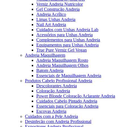
Verniz Andreia Nutricolor
Gel Construção Andreia
Andreia Acrílico
Limas Unhas Andreia
Nail Art Andreia
Cuidados com Unhas Andreia Lab
Acessórios para Unhas Andreia
Complementos para Unhas Andreia
Equipamentos para Unhas Andreia
True Pure Verniz Gel Vegan
Andreia Maquilhagem
Andreia Maquilhagem Rosto
Andreia Maquilhagem Olhos
Batom Andreia
Essenciais de Maquilhagem Andreia
Produtos Cabelo Profissional Andreia
Descolorantes Andreia
Coloração Andreia
Power Blonde Coloração Aclarante Andreia
Cuidados Cabelo Pintado Andreia
Essenciais para Coloração Andreia
Escovas Andreia
Cuidados com a Pele Andreia
Desinfeção com Andreia Profissional
Expositores Andreia Profissional