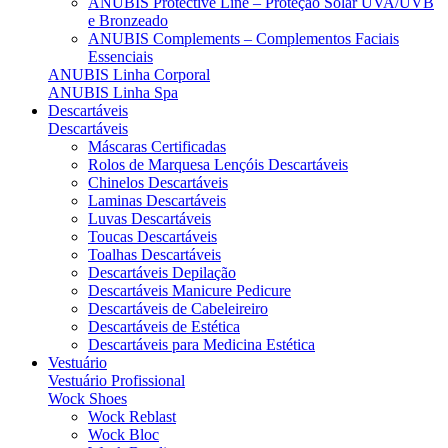
ANUBIS Protective Line – Proteção Solar UVA/UVB
e Bronzeado
ANUBIS Complements – Complementos Faciais
Essenciais
ANUBIS Linha Corporal
ANUBIS Linha Spa
Descartáveis
Descartáveis
Máscaras Certificadas
Rolos de Marquesa Lençóis Descartáveis
Chinelos Descartáveis
Laminas Descartáveis
Luvas Descartáveis
Toucas Descartáveis
Toalhas Descartáveis
Descartáveis Depilação
Descartáveis Manicure Pedicure
Descartáveis de Cabeleireiro
Descartáveis de Estética
Descartáveis para Medicina Estética
Vestuário
Vestuário Profissional
Wock Shoes
Wock Reblast
Wock Bloc