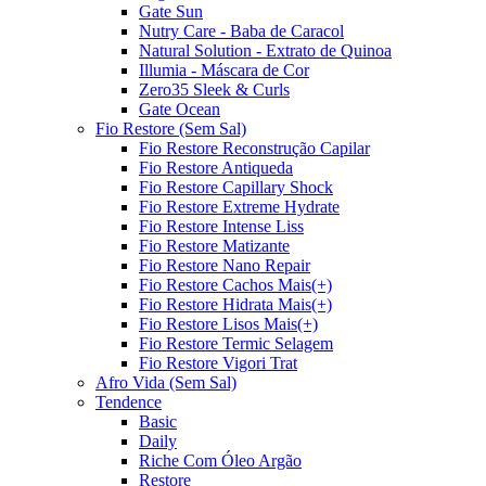
Gate Sun
Nutry Care - Baba de Caracol
Natural Solution - Extrato de Quinoa
Illumia - Máscara de Cor
Zero35 Sleek & Curls
Gate Ocean
Fio Restore (Sem Sal)
Fio Restore Reconstrução Capilar
Fio Restore Antiqueda
Fio Restore Capillary Shock
Fio Restore Extreme Hydrate
Fio Restore Intense Liss
Fio Restore Matizante
Fio Restore Nano Repair
Fio Restore Cachos Mais(+)
Fio Restore Hidrata Mais(+)
Fio Restore Lisos Mais(+)
Fio Restore Termic Selagem
Fio Restore Vigori Trat
Afro Vida (Sem Sal)
Tendence
Basic
Daily
Riche Com Óleo Argão
Restore