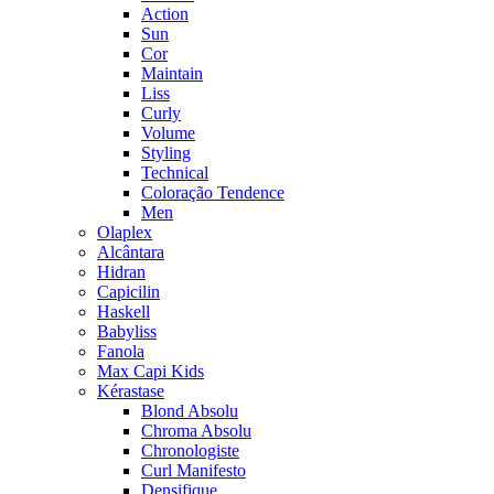
Action
Sun
Cor
Maintain
Liss
Curly
Volume
Styling
Technical
Coloração Tendence
Men
Olaplex
Alcântara
Hidran
Capicilin
Haskell
Babyliss
Fanola
Max Capi Kids
Kérastase
Blond Absolu
Chroma Absolu
Chronologiste
Curl Manifesto
Densifique