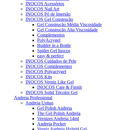
INOCOS Acessórios
INOCOS Nail Art
INOCOS Pó de Imersão
INOCOS Gel Construção
Gel Construção Média Viscosidade
Gel Construção Alta Viscosidade
Complementos
PolyAcrygel
Builder in a Bottle
Spider Gel Inocos
easy & perfect
INOCOS Cuidados de Pele
INOCOS Complementos
INOCOS Polyacrygel
INOCOS Kits
INOCOS Verniz Like Gel
INOCOS Care & Finish
INOCOS Solid Tricolor Gel
Andreia Professional
Andreia Unhas
Gel Polish Andreia
The Gel Polish Andreia
Vernizes Andreia 14ml
Andreia Pocket
Verniz Andreia Hybrid Gel