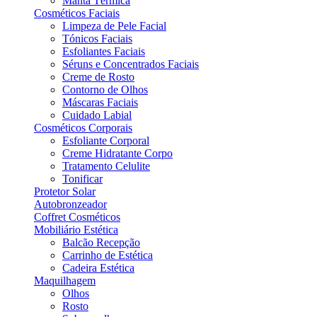
Manta Térmica
Cosméticos Faciais
Limpeza de Pele Facial
Tónicos Faciais
Esfoliantes Faciais
Séruns e Concentrados Faciais
Creme de Rosto
Contorno de Olhos
Máscaras Faciais
Cuidado Labial
Cosméticos Corporais
Esfoliante Corporal
Creme Hidratante Corpo
Tratamento Celulite
Tonificar
Protetor Solar
Autobronzeador
Coffret Cosméticos
Mobiliário Estética
Balcão Recepção
Carrinho de Estética
Cadeira Estética
Maquilhagem
Olhos
Rosto