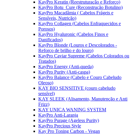
KayPro Keratin (Reestruturação e Reforço)
KayPro Botu_Cure (Reconstrução Botulino)
KayPro Macadâmia ( Cabelos Frágeis e
Sensíveis, Nutrição)
KayPro Collagen (Cabelos Enfraquecidos e
Porosos)
KayPro Hyaluronic (Cabelos Finos e
Danificados)
KayPro Blonde (Louros e Descolorados -
Reforço de brilho e do louro)
KayPro Caviar Supreme (Cabelos Colorados ou
Tratados)
KayPro Energy (Anti-queda)
KayPro Purity (Anti-caspa)
KayPro Balance (Cabelo e Couro Cabeludo
Oleoso)
KAY BIO SENSITIVE (couro cabeludo
sensível)
KAY SLEEK (Alisamento, Manutenção e Anti
Frizz)
KAY UNICA WANING SYSTEM
KayPro Anti-Laranja
KayPro Purage (Ageless Purity)
KayPro Precious Style
Kay Pro Toning Carbon - Vegan