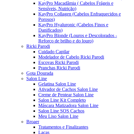
KayPro Macadâmia ( Cabelos Frágeis e
Sensíveis, Nutrição)
KayPro Collagen (Cabelos Enfraquecidos e
Porosos)
KayPro Hyaluronic (Cabelos Finos e
Danificados)
KayPro Blonde (Louros e Descolorados -
Reforço de brilho e do louro)
Ricki Parodi
Cuidado Capilar
Modelador de Cabelo Ricki Parodi
Escovas Ricki Parodi
Pranchas Ricki Parodi
Gota Dourada
Salon Line
Gelatina Salon Line
Ativador de Cachos Salon Line
Creme de Pentear Salon Line
Salon Line Kit Completo
Máscara Matizadora Salon Line
Salon Line SOS Cachos
Meu Liso Salon Line
Broaer
Tratamentos e Finalizantes
Lacas