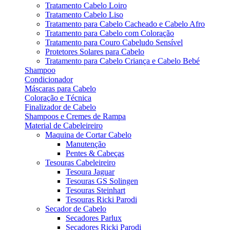
Tratamento Cabelo Loiro
Tratamento Cabelo Liso
Tratamento para Cabelo Cacheado e Cabelo Afro
Tratamento para Cabelo com Coloração
Tratamento para Couro Cabeludo Sensível
Protetores Solares para Cabelo
Tratamento para Cabelo Criança e Cabelo Bebé
Shampoo
Condicionador
Máscaras para Cabelo
Coloração e Técnica
Finalizador de Cabelo
Shampoos e Cremes de Rampa
Material de Cabeleireiro
Maquina de Cortar Cabelo
Manutenção
Pentes & Cabeças
Tesouras Cabeleireiro
Tesoura Jaguar
Tesouras GS Solingen
Tesouras Steinhart
Tesouras Ricki Parodi
Secador de Cabelo
Secadores Parlux
Secadores Ricki Parodi