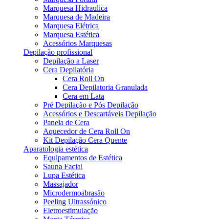
Marquesa Hidraulica
Marquesa de Madeira
Marquesa Elétrica
Marquesa Estética
Acessórios Marquesas
Depilação profissional
Depilação a Laser
Cera Depilatória
Cera Roll On
Cera Depilatoria Granulada
Cera em Lata
Pré Depilação e Pós Depilação
Acessórios e Descartáveis Depilação
Panela de Cera
Aquecedor de Cera Roll On
Kit Depilação Cera Quente
Aparatologia estética
Equipamentos de Estética
Sauna Facial
Lupa Estética
Massajador
Microdermoabrasão
Peeling Ultrassónico
Eletroestimulação