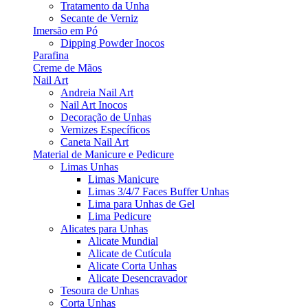
Tratamento da Unha
Secante de Verniz
Imersão em Pó
Dipping Powder Inocos
Parafina
Creme de Mãos
Nail Art
Andreia Nail Art
Nail Art Inocos
Decoração de Unhas
Vernizes Específicos
Caneta Nail Art
Material de Manicure e Pedicure
Limas Unhas
Limas Manicure
Limas 3/4/7 Faces Buffer Unhas
Lima para Unhas de Gel
Lima Pedicure
Alicates para Unhas
Alicate Mundial
Alicate de Cutícula
Alicate Corta Unhas
Alicate Desencravador
Tesoura de Unhas
Corta Unhas