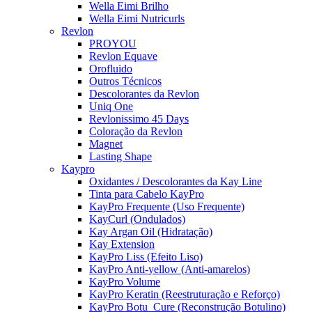
Wella Eimi Brilho
Wella Eimi Nutricurls
Revlon
PROYOU
Revlon Equave
Orofluido
Outros Técnicos
Descolorantes da Revlon
Uniq One
Revlonissimo 45 Days
Coloração da Revlon
Magnet
Lasting Shape
Kaypro
Oxidantes / Descolorantes da Kay Line
Tinta para Cabelo KayPro
KayPro Frequente (Uso Frequente)
KayCurl (Ondulados)
Kay Argan Oil (Hidratação)
Kay Extension
KayPro Liss (Efeito Liso)
KayPro Anti-yellow (Anti-amarelos)
KayPro Volume
KayPro Keratin (Reestruturação e Reforço)
KayPro Botu_Cure (Reconstrução Botulino)