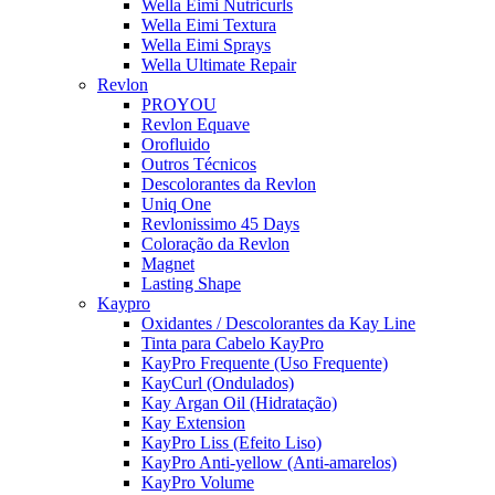
Wella Eimi Nutricurls
Wella Eimi Textura
Wella Eimi Sprays
Wella Ultimate Repair
Revlon
PROYOU
Revlon Equave
Orofluido
Outros Técnicos
Descolorantes da Revlon
Uniq One
Revlonissimo 45 Days
Coloração da Revlon
Magnet
Lasting Shape
Kaypro
Oxidantes / Descolorantes da Kay Line
Tinta para Cabelo KayPro
KayPro Frequente (Uso Frequente)
KayCurl (Ondulados)
Kay Argan Oil (Hidratação)
Kay Extension
KayPro Liss (Efeito Liso)
KayPro Anti-yellow (Anti-amarelos)
KayPro Volume