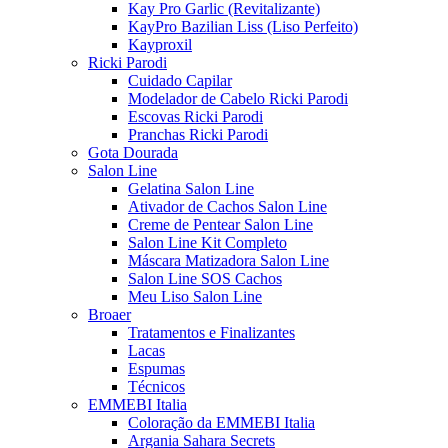
Kay Pro Garlic (Revitalizante)
KayPro Bazilian Liss (Liso Perfeito)
Kayproxil
Ricki Parodi
Cuidado Capilar
Modelador de Cabelo Ricki Parodi
Escovas Ricki Parodi
Pranchas Ricki Parodi
Gota Dourada
Salon Line
Gelatina Salon Line
Ativador de Cachos Salon Line
Creme de Pentear Salon Line
Salon Line Kit Completo
Máscara Matizadora Salon Line
Salon Line SOS Cachos
Meu Liso Salon Line
Broaer
Tratamentos e Finalizantes
Lacas
Espumas
Técnicos
EMMEBI Italia
Coloração da EMMEBI Italia
Argania Sahara Secrets