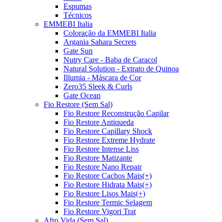
Espumas
Técnicos
EMMEBI Italia
Coloração da EMMEBI Italia
Argania Sahara Secrets
Gate Sun
Nutry Care - Baba de Caracol
Natural Solution - Extrato de Quinoa
Illumia - Máscara de Cor
Zero35 Sleek & Curls
Gate Ocean
Fio Restore (Sem Sal)
Fio Restore Reconstrução Capilar
Fio Restore Antiqueda
Fio Restore Capillary Shock
Fio Restore Extreme Hydrate
Fio Restore Intense Liss
Fio Restore Matizante
Fio Restore Nano Repair
Fio Restore Cachos Mais(+)
Fio Restore Hidrata Mais(+)
Fio Restore Lisos Mais(+)
Fio Restore Termic Selagem
Fio Restore Vigori Trat
Afro Vida (Sem Sal)