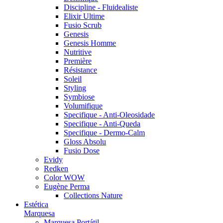
Discipline - Fluidealiste
Elixir Ultime
Fusio Scrub
Genesis
Genesis Homme
Nutritive
Première
Résistance
Soleil
Styling
Symbiose
Volumifique
Specifique - Anti-Oleosidade
Specifique - Anti-Queda
Specifique - Dermo-Calm
Gloss Absolu
Fusio Dose
Evidy
Redken
Color WOW
Eugène Perma
Collections Nature
Estética
Marquesa
Marquesa Portátil