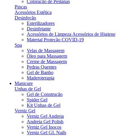
Coloração de Pestanas
Pinças
Acessórios Estética
Desinfeção
Esterilizadores
Desinfetante
Acessórios de Limpeza Acessórios de Higiene
Material Proteção COVID-19
Spa
Velas de Massagem
Óleo para Massagem
Creme de Massagem
Pedras Quentes
Gel de Banho
Maderoterapia
Manicure
Unhas de Gel
Gel de Construção
Spider Gel
Kit Unhas de Gel
Verniz Gel
Verniz Gel Andreia
Andreia Gel Polish
Verniz Gel Inocos
Verniz Gel GL Nails