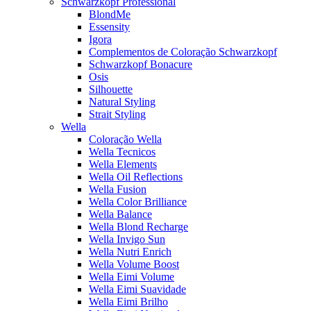
Schwarzkopf Professional
BlondMe
Essensity
Igora
Complementos de Coloração Schwarzkopf
Schwarzkopf Bonacure
Osis
Silhouette
Natural Styling
Strait Styling
Wella
Coloração Wella
Wella Tecnicos
Wella Elements
Wella Oil Reflections
Wella Fusion
Wella Color Brilliance
Wella Balance
Wella Blond Recharge
Wella Invigo Sun
Wella Nutri Enrich
Wella Volume Boost
Wella Eimi Volume
Wella Eimi Suavidade
Wella Eimi Brilho