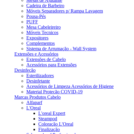
Mesas de Ajudante
Cadeira de Barbeiro
Móveis Separadores p/ Rampa Lavagem
Pousa-Pés
PUFF
Mesa Cabeleireiro
Móveis Tecnicos
Expositores
Complementos
Sistema de Arrumação - Wall System
Extensões e Acessórios
Extensões de Cabelo
Acessórios para Extensões
Desinfeção
Esterilizadores
Desinfetante
Acessórios de Limpeza Acessórios de Higiene
Material Proteção COVID-19
Marcas Produtos Cabelo
Alfaparf
L'Oreal
L'oreal Expert
Steampod
Coloração L'Oreal
Finalização