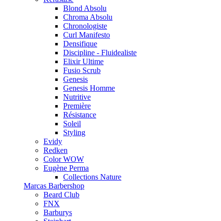
Blond Absolu
Chroma Absolu
Chronologiste
Curl Manifesto
Densifique
Discipline - Fluidealiste
Elixir Ultime
Fusio Scrub
Genesis
Genesis Homme
Nutritive
Première
Résistance
Soleil
Styling
Evidy
Redken
Color WOW
Eugène Perma
Collections Nature
Marcas Barbershop
Beard Club
FNX
Barburys