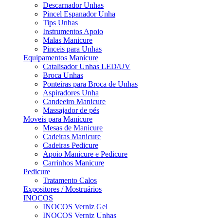
Descarnador Unhas
Pincel Espanador Unha
Tips Unhas
Instrumentos Apoio
Malas Manicure
Pinceis para Unhas
Equipamentos Manicure
Catalisador Unhas LED/UV
Broca Unhas
Ponteiras para Broca de Unhas
Aspiradores Unha
Candeeiro Manicure
Massajador de pés
Moveis para Manicure
Mesas de Manicure
Cadeiras Manicure
Cadeiras Pedicure
Apoio Manicure e Pedicure
Carrinhos Manicure
Pedicure
Tratamento Calos
Expositores / Mostruários
INOCOS
INOCOS Verniz Gel
INOCOS Verniz Unhas