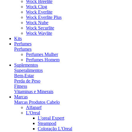
Wock Breelite
Wock Clog
Wock Everlite
Wock Everlite Plus
Wock Nube
Wock Securlite
Wock Waylite
Kits
Perfumes
Perfumes
Perfumes Mulher
Perfumes Homem
Suplementos
Superalimentos
Bem-Estar
Perda de Peso
Fitness
Vitaminas e Minerais
Marcas
Marcas Produtos Cabelo
Alfaparf
L'Oreal
L'oreal Expert
Steampod
Coloração L'Oreal