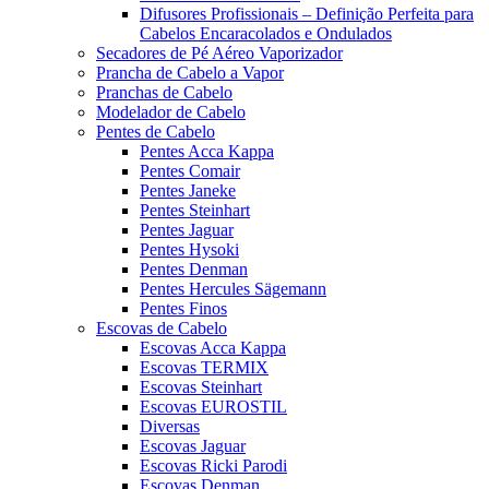
Difusores Profissionais – Definição Perfeita para
Cabelos Encaracolados e Ondulados
Secadores de Pé Aéreo Vaporizador
Prancha de Cabelo a Vapor
Pranchas de Cabelo
Modelador de Cabelo
Pentes de Cabelo
Pentes Acca Kappa
Pentes Comair
Pentes Janeke
Pentes Steinhart
Pentes Jaguar
Pentes Hysoki
Pentes Denman
Pentes Hercules Sägemann
Pentes Finos
Escovas de Cabelo
Escovas Acca Kappa
Escovas TERMIX
Escovas Steinhart
Escovas EUROSTIL
Diversas
Escovas Jaguar
Escovas Ricki Parodi
Escovas Denman