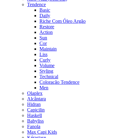
Tendence
Basic
Daily
Riche Com Óleo Argão
Restore
Action
Sun
Cor
Maintain
Liss
Curly
Volume
Styling
Technical
Coloração Tendence
Men
Olaplex
Alcântara
Hidran
Capicilin
Haskell
Babyliss
Fanola
Max Capi Kids
Kérastase