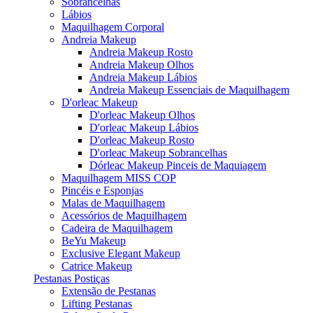
Sobrancelhas
Lábios
Maquilhagem Corporal
Andreia Makeup
Andreia Makeup Rosto
Andreia Makeup Olhos
Andreia Makeup Lábios
Andreia Makeup Essenciais de Maquilhagem
D'orleac Makeup
D'orleac Makeup Olhos
D'orleac Makeup Lábios
D'orleac Makeup Rosto
D'orleac Makeup Sobrancelhas
Dórleac Makeup Pinceis de Maquiagem
Maquilhagem MISS COP
Pincéis e Esponjas
Malas de Maquilhagem
Acessórios de Maquilhagem
Cadeira de Maquilhagem
BeYu Makeup
Exclusive Elegant Makeup
Catrice Makeup
Pestanas Postiças
Extensão de Pestanas
Lifting Pestanas