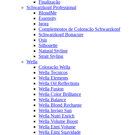
Finalização
Schwarzkopf Professional
BlondMe
Essensity
Igora
Complementos de Coloração Schwarzkopf
Schwarzkopf Bonacure
Osis
Silhouette
Natural Styling
Strait Styling
Wella
Coloração Wella
Wella Tecnicos
Wella Elements
Wella Oil Reflections
Wella Fusion
Wella Color Brilliance
Wella Balance
Wella Blond Recharge
Wella Invigo Sun
Wella Nutri Enrich
Wella Volume Boost
Wella Eimi Volume
Wella Eimi Suavidade