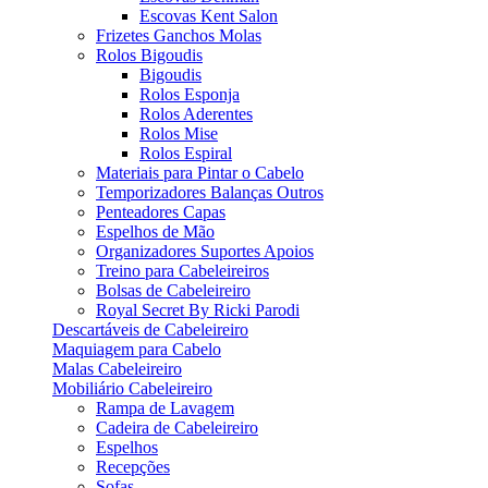
Escovas Kent Salon
Frizetes Ganchos Molas
Rolos Bigoudis
Bigoudis
Rolos Esponja
Rolos Aderentes
Rolos Mise
Rolos Espiral
Materiais para Pintar o Cabelo
Temporizadores Balanças Outros
Penteadores Capas
Espelhos de Mão
Organizadores Suportes Apoios
Treino para Cabeleireiros
Bolsas de Cabeleireiro
Royal Secret By Ricki Parodi
Descartáveis de Cabeleireiro
Maquiagem para Cabelo
Malas Cabeleireiro
Mobiliário Cabeleireiro
Rampa de Lavagem
Cadeira de Cabeleireiro
Espelhos
Recepções
Sofas