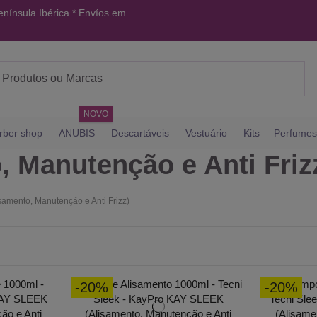
enínsula Ibérica *
Envíos em
NOVO
rber shop
ANUBIS
Descartáveis
Vestuário
Kits
Perfumes
 Manutenção e Anti Friz
amento, Manutenção e Anti Frizz)
-20%
-20%