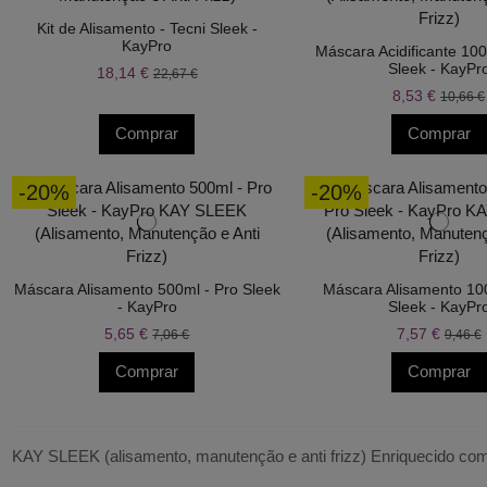
Kit de Alisamento - Tecni Sleek -
KayPro
Máscara Acidificante 100
Sleek - KayPr
18,14 €
22,67 €
8,53 €
10,66 €
Comprar
Comprar
-20%
-20%
Máscara Alisamento 500ml - Pro Sleek
Máscara Alisamento 10
- KayPro
Sleek - KayPr
5,65 €
7,57 €
7,06 €
9,46 €
Comprar
Comprar
KAY SLEEK (alisamento, manutenção e anti frizz) Enriquecido com