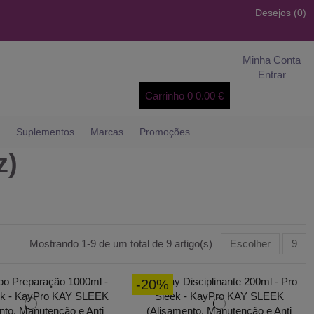
Desejos (
0
)
Minha Conta
Entrar
Carrinho
0
0.00 €
Suplementos
Marcas
Promoções
z)
Mostrando 1-9 de um total de 9 artigo(s)
Escolher
9
-20%