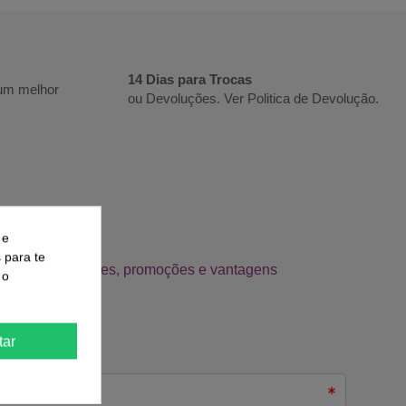
14 Dias para Trocas
 um melhor
ou Devoluções. Ver
Politica de Devolução
.
 e
s para te
 o
tar