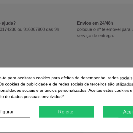
e ajuda?
Envios em 24/48h
20174236 ou 916967800 das 9h
coloque o nº telemóvel para
serviço de entrega.
e-te para aceitares cookies para efeitos de desempenho, redes sociais
Os cookies de publicidade e de redes sociais de terceiros são utilizado
ODOS DE PAGAMENTO
ionalidades sociais e anúncios personalizados. Aceitas estes cookies e
o de dados pessoais envolvidos?
SEGURANÇA
figurar
Rejeite.
Acei