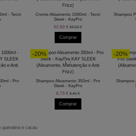
0ml - Tecni
Creme Alisamento 1000ml - Tecni
Shampoo Pr
o
Sleek - KayPro
52,50 €
65,62 €
Comprar
-20%
-20%
00ml - Pro
Shampoo Alisamento 350ml - Pro
Shampoo A
o
Sleek - KayPro
6,73 €
8,41 €
Comprar
 queratina e cacau