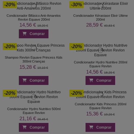
-20%
-30%
Condicionador Bifásico Anti-Amarelos
Condicionador Kérastase Elixir Ultime
Revlon Equave 200ml
200ml
14,56 €
28,59 €
18,20 €
40,83 €
Comprar
-20%
-20%
Shampoo Revlon Equave Princess Kids
300ml Crianças
Condicionador Hydro Nutritive 200ml
15,28 €
Equave Revlon
19,10 €
14,56 €
18,20 €
Comprar
Comprar
-20%
-20%
Condicionador Kids Princess 200ml
Equave Revlon
Condicionador Hydro Nutritivo 500ml
15,36 €
Equave Revlon
19,20 €
21,16 €
26,45 €
Comprar
Comprar