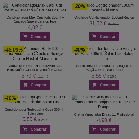
-20%
Condicionador Max Capi Kids 250ml –
Orofluido Condicionador 1000ml Revlon
Cuidado Suave para os Fios
31,52 €
39,40 €
4,02 €
Comprar
Comprar
-48,03%
-40%
Nectar Murumuru Haskell 35ml para
Condicionador Todecacho Vinagre de
Hidratação Cabelo e Nutrição Capilar
Maçã 300ml - Salon Line
5,79 €
5,55 €
11,14 €
9,25 €
Comprar
Comprar
-40%
Condicionador Todecacho Coco 300ml -
Salon Line
Creme Amaciador Ervas 1L Profissional
5,55 €
4,90 €
9,25 €
Comprar
Comprar