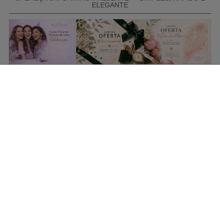
ELEGANTE
COMPRAR CARTÃO PRESENTE
PROMOÇÕES E REDUÇÕES
Todas as promoções e reduções de preço constantes na
nossa loja online são válidas de 01/06/2026 A 31/08/2026
INFORMAÇÕES
BLOG DE BELEZA