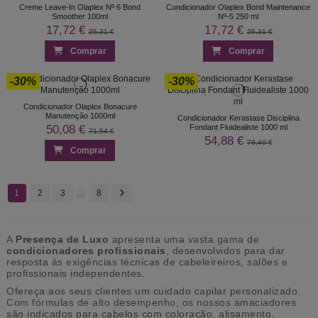
Creme Leave-In Olaplex Nº 6 Bond
Condicionador Olaplex Bond Maintenance
Smoother 100ml
Nº-5 250 ml
17,72 €
17,72 €
25,31 €
25,31 €
Comprar
Comprar
-30%
-30%
Condicionador Olaplex Bonacure
Manutenção 1000ml
Condicionador Kerastase Disciplina
50,08 €
Fondant Fluidealiste 1000 ml
71,54 €
54,88 €
78,40 €
Comprar
1
2
3
…
8
A
Presença de Luxo
apresenta uma vasta gama de
condicionadores profissionais
, desenvolvidos para dar
resposta às exigências técnicas de cabeleireiros, salões e
profissionais independentes.
Ofereça aos seus clientes um cuidado capilar personalizado.
Com fórmulas de alto desempenho, os nossos amaciadores
são indicados para cabelos com coloração, alisamento,