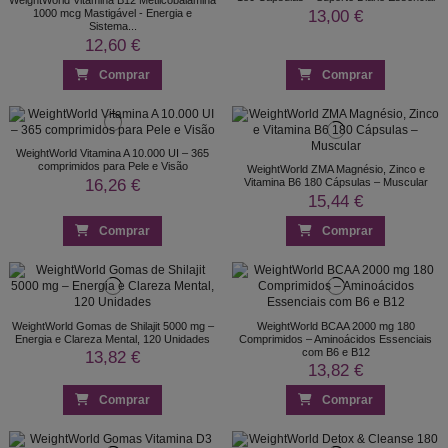
WeightWorld Vitamina B12 Metilcobalamina
13,00 €
1000 mcg Mastigável - Energia e
Sistema...
12,60 €
Comprar
Comprar
WeightWorld Vitamina A 10.000 UI – 365
comprimidos para Pele e Visão
WeightWorld ZMA Magnésio, Zinco e
16,26 €
Vitamina B6 180 Cápsulas – Muscular
15,44 €
Comprar
Comprar
WeightWorld Gomas de Shilajit 5000 mg –
WeightWorld BCAA 2000 mg 180
Energia e Clareza Mental, 120 Unidades
Comprimidos – Aminoácidos Essenciais
com B6 e B12
13,82 €
13,82 €
Comprar
Comprar