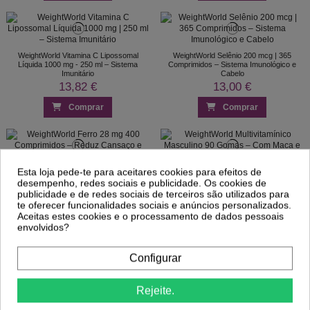
WeightWorld Vitamina C Lipossomal
WeightWorld Selênio 200 mcg | 365
Líquida 1000 mg - 250 ml – Sistema
Comprimidos – Sistema Imunológico e
Imunitário
Cabelo
13,82 €
13,00 €
Comprar
Comprar
Esta loja pede-te para aceitares cookies para efeitos de
WeightWorld Ferro 28 mg 400
WeightWorld Multivitamínico Masculino 90
desempenho, redes sociais e publicidade. Os cookies de
Comprimidos – Reduz Cansaço e Apoia
Gomas – Com Maca e Ginseng
Bem-Estar
publicidade e de redes sociais de terceiros são utilizados para
13,00 €
14,63 €
te oferecer funcionalidades sociais e anúncios personalizados.
Aceitas estes cookies e o processamento de dados pessoais
Comprar
Comprar
envolvidos?
Configurar
Rejeite.
WeightWorld Vitamina E 400 UI - 180
WeightWorld Vitamina D3 2000 UI - 400
Cápsulas para Antioxidante e Proteção
Comprimidos para Ossos e Sistema
Celular
Imunológico