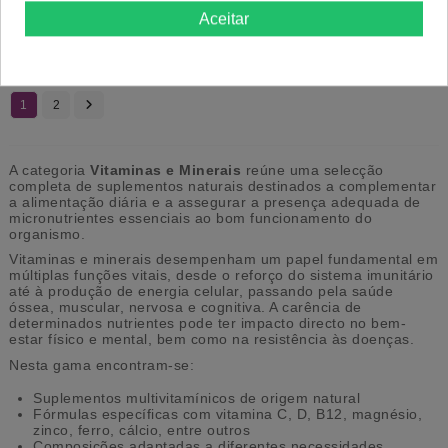
13,82 €
9,35 €
Aceitar
Comprar
Comprar
1
2
A categoria
Vitaminas e Minerais
reúne uma selecção
completa de suplementos naturais destinados a complementar
a alimentação diária e a assegurar a presença adequada de
micronutrientes essenciais ao bom funcionamento do
organismo.
Vitaminas e minerais desempenham um papel fundamental em
múltiplas funções vitais, desde o reforço do sistema imunitário
até à produção de energia celular, passando pela saúde
óssea, muscular, nervosa e cognitiva. A carência de
determinados nutrientes pode ter impacto directo no bem-
estar físico e mental, bem como na resistência às doenças.
Nesta gama encontram-se:
Suplementos multivitamínicos de origem natural
Fórmulas específicas com vitamina C, D, B12, magnésio,
zinco, ferro, cálcio, entre outros
Composições adaptadas a diferentes necessidades