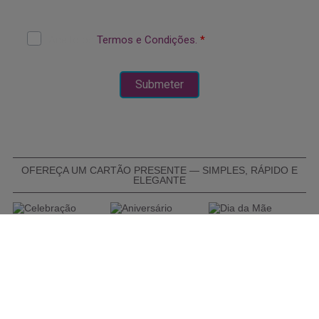
OFEREÇA UM CARTÃO PRESENTE — SIMPLES, RÁPIDO E
ELEGANTE
COMPRAR CARTÃO PRESENTE
PROMOÇÕES E REDUÇÕES
Todas as promoções e reduções de preço constantes na
nossa loja online são válidas de 01/06/2026 A 31/08/2026