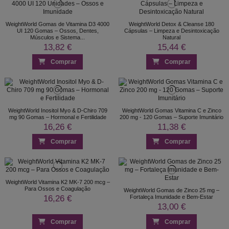
WeightWorld Gomas de Vitamina D3 4000
WeightWorld Detox & Cleanse 180
UI 120 Gomas – Ossos, Dentes,
Cápsulas – Limpeza e Desintoxicação
Músculos e Sistema...
Natural
13,82 €
15,44 €
Comprar
Comprar
WeightWorld Inositol Myo & D-Chiro 709
WeightWorld Gomas Vitamina C e Zinco
mg 90 Gomas – Hormonal e Fertilidade
200 mg - 120 Gomas – Suporte Imunitário
16,26 €
11,38 €
Comprar
Comprar
WeightWorld Vitamina K2 MK-7 200 mcg –
Para Ossos e Coagulação
WeightWorld Gomas de Zinco 25 mg –
16,26 €
Fortaleça Imunidade e Bem-Estar
13,00 €
Comprar
Comprar