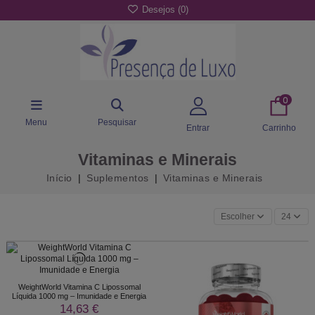
Desejos (
0
)
0
Menu
Pesquisar
Entrar
Carrinho
Vitaminas e Minerais
Início
Suplementos
Vitaminas e Minerais
Escolher
24
WeightWorld Vitamina C Lipossomal
Líquida 1000 mg – Imunidade e Energia
14,63 €