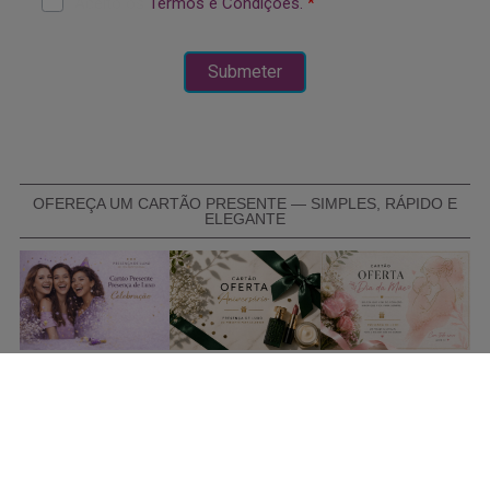
OFEREÇA UM CARTÃO PRESENTE — SIMPLES, RÁPIDO E
ELEGANTE
COMPRAR CARTÃO PRESENTE
PROMOÇÕES E REDUÇÕES
Todas as promoções e reduções de preço constantes na