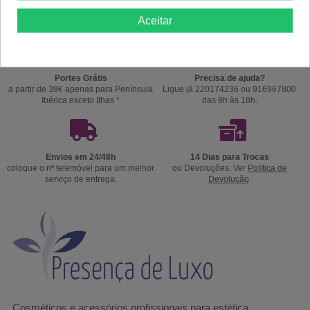
pensada para uma pele mais equilibrada, confortável e visivelmente saudável.
Aceitar
Portes Grátis
Precisa de ajuda?
a partir de 39€ apenas para Península
Ligue já 220174236 ou 916967800
Ibérica exceto Ilhas *
das 9h às 18h.
Envios em 24/48h
14 Dias para Trocas
coloque o nº telemóvel para um melhor
ou Devoluções. Ver
Politica de
serviço de entrega.
Devolução
.
Cosméticos e acessórios profissionais para estética,