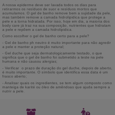
A nossa epiderme deve ser lavada todos os dias para
retirarmos os resíduos de suor e resíduos mortos que
acumulamos. O gel de banho remove bem a sujidade da pele,
mas também remove a camada hidrolipidica que protege a
pele e a torna hidratada. Por isso, hoje em dia, a maioria dos
body care já traz na sua composição, nutrientes que hidratam
a pele e repõem a camada hidrolipidica.
Como escolher o gel de banho certo para a pele?
- Gel de banho ph neutro é muito importante para não agredir
a pele e manter a proteção natural;
- Gel duche que seja dermatologicamente testado, o que
significa que o gel de banho foi submetido a teste na pele
humana e não causou alergias;
- Verificar o prazo de duração do gel duche, depois de aberto,
é muito importante. O símbolo que identifica essa data é um
frasco aberto;
- Analisar quais os ingredientes, se tem algum composto como
manteiga de karité ou óleo de amêndoas que ajuda sempre a
nutrir a pele.