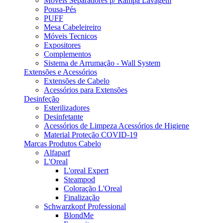
Móveis Separadores p/ Rampa Lavagem
Pousa-Pés
PUFF
Mesa Cabeleireiro
Móveis Tecnicos
Expositores
Complementos
Sistema de Arrumação - Wall System
Extensões e Acessórios
Extensões de Cabelo
Acessórios para Extensões
Desinfeção
Esterilizadores
Desinfetante
Acessórios de Limpeza Acessórios de Higiene
Material Proteção COVID-19
Marcas Produtos Cabelo
Alfaparf
L'Oreal
L'oreal Expert
Steampod
Coloração L'Oreal
Finalização
Schwarzkopf Professional
BlondMe