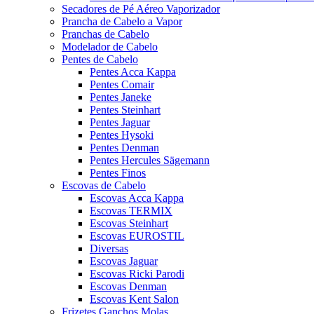
Secadores de Pé Aéreo Vaporizador
Prancha de Cabelo a Vapor
Pranchas de Cabelo
Modelador de Cabelo
Pentes de Cabelo
Pentes Acca Kappa
Pentes Comair
Pentes Janeke
Pentes Steinhart
Pentes Jaguar
Pentes Hysoki
Pentes Denman
Pentes Hercules Sägemann
Pentes Finos
Escovas de Cabelo
Escovas Acca Kappa
Escovas TERMIX
Escovas Steinhart
Escovas EUROSTIL
Diversas
Escovas Jaguar
Escovas Ricki Parodi
Escovas Denman
Escovas Kent Salon
Frizetes Ganchos Molas