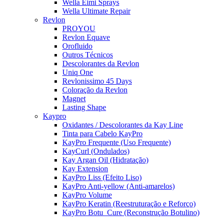
Wella Eimi Sprays
Wella Ultimate Repair
Revlon
PROYOU
Revlon Equave
Orofluido
Outros Técnicos
Descolorantes da Revlon
Uniq One
Revlonissimo 45 Days
Coloração da Revlon
Magnet
Lasting Shape
Kaypro
Oxidantes / Descolorantes da Kay Line
Tinta para Cabelo KayPro
KayPro Frequente (Uso Frequente)
KayCurl (Ondulados)
Kay Argan Oil (Hidratação)
Kay Extension
KayPro Liss (Efeito Liso)
KayPro Anti-yellow (Anti-amarelos)
KayPro Volume
KayPro Keratin (Reestruturação e Reforço)
KayPro Botu_Cure (Reconstrução Botulino)