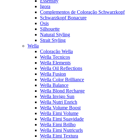
Essensity
Igora
Complementos de Coloração Schwarzkopf
Schwarzkopf Bonacure
Osis
Silhouette
Natural Styling
Strait Styling
Wella
Coloração Wella
Wella Tecnicos
Wella Elements
Wella Oil Reflections
Wella Fusion
Wella Color Brilliance
Wella Balance
Wella Blond Recharge
Wella Invigo Sun
Wella Nutri Enrich
Wella Volume Boost
Wella Eimi Volume
Wella Eimi Suavidade
Wella Eimi Brilho
Wella Eimi Nutricurls
Wella Eimi Textura