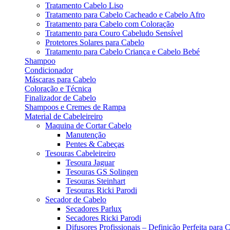
Tratamento Cabelo Liso
Tratamento para Cabelo Cacheado e Cabelo Afro
Tratamento para Cabelo com Coloração
Tratamento para Couro Cabeludo Sensível
Protetores Solares para Cabelo
Tratamento para Cabelo Criança e Cabelo Bebé
Shampoo
Condicionador
Máscaras para Cabelo
Coloração e Técnica
Finalizador de Cabelo
Shampoos e Cremes de Rampa
Material de Cabeleireiro
Maquina de Cortar Cabelo
Manutenção
Pentes & Cabeças
Tesouras Cabeleireiro
Tesoura Jaguar
Tesouras GS Solingen
Tesouras Steinhart
Tesouras Ricki Parodi
Secador de Cabelo
Secadores Parlux
Secadores Ricki Parodi
Difusores Profissionais – Definição Perfeita para