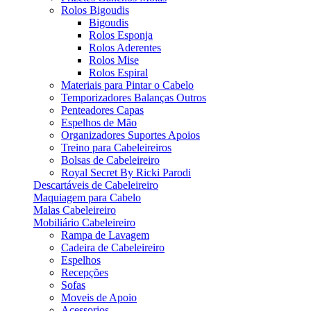
Rolos Bigoudis
Bigoudis
Rolos Esponja
Rolos Aderentes
Rolos Mise
Rolos Espiral
Materiais para Pintar o Cabelo
Temporizadores Balanças Outros
Penteadores Capas
Espelhos de Mão
Organizadores Suportes Apoios
Treino para Cabeleireiros
Bolsas de Cabeleireiro
Royal Secret By Ricki Parodi
Descartáveis de Cabeleireiro
Maquiagem para Cabelo
Malas Cabeleireiro
Mobiliário Cabeleireiro
Rampa de Lavagem
Cadeira de Cabeleireiro
Espelhos
Recepções
Sofas
Moveis de Apoio
Acessorios