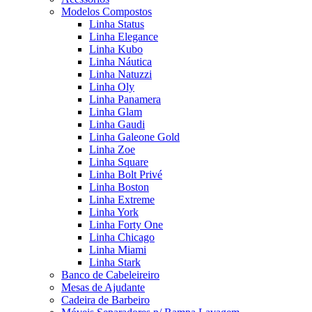
Modelos Compostos
Linha Status
Linha Elegance
Linha Kubo
Linha Náutica
Linha Natuzzi
Linha Oly
Linha Panamera
Linha Glam
Linha Gaudi
Linha Galeone Gold
Linha Zoe
Linha Square
Linha Bolt Privé
Linha Boston
Linha Extreme
Linha York
Linha Forty One
Linha Chicago
Linha Miami
Linha Stark
Banco de Cabeleireiro
Mesas de Ajudante
Cadeira de Barbeiro