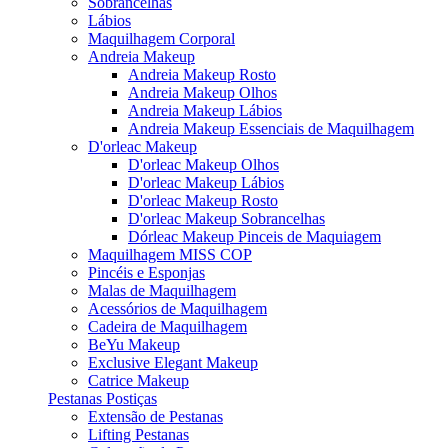
Sobrancelhas
Lábios
Maquilhagem Corporal
Andreia Makeup
Andreia Makeup Rosto
Andreia Makeup Olhos
Andreia Makeup Lábios
Andreia Makeup Essenciais de Maquilhagem
D'orleac Makeup
D'orleac Makeup Olhos
D'orleac Makeup Lábios
D'orleac Makeup Rosto
D'orleac Makeup Sobrancelhas
Dórleac Makeup Pinceis de Maquiagem
Maquilhagem MISS COP
Pincéis e Esponjas
Malas de Maquilhagem
Acessórios de Maquilhagem
Cadeira de Maquilhagem
BeYu Makeup
Exclusive Elegant Makeup
Catrice Makeup
Pestanas Postiças
Extensão de Pestanas
Lifting Pestanas