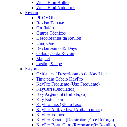
Wella Eimi Brilho
Wella Eimi Nutricurls
Revlon
PROYOU
Revlon Equave
Orofluido
Outros Técnicos
Descolorantes da Revlon
Uniq One
Revlonissimo 45 Days
Coloração da Revlon
Magnet
Lasting Shape
Kaypro
Oxidantes / Descolorantes da Kay Line
Tinta para Cabelo KayPro
KayPro Frequente (Uso Frequente)
KayCurl (Ondulados)
Kay Argan Oil (Hidratação)
Kay Extension
KayPro Liss (Efeito Liso)
KayPro Anti-yellow (Anti-amarelos)
KayPro Volume
KayPro Keratin (Reestruturação e Reforço)
KayPro Botu_Cure (Reconstrução Botulino)