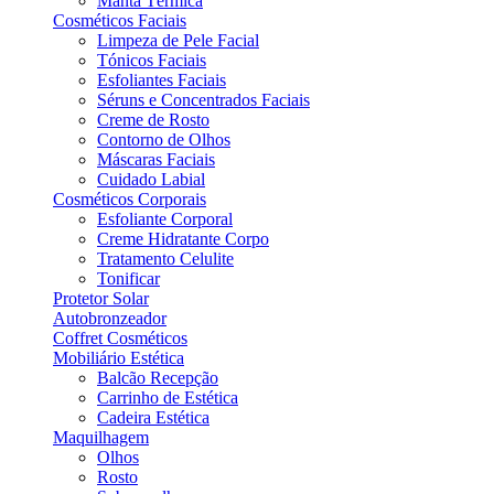
Manta Térmica
Cosméticos Faciais
Limpeza de Pele Facial
Tónicos Faciais
Esfoliantes Faciais
Séruns e Concentrados Faciais
Creme de Rosto
Contorno de Olhos
Máscaras Faciais
Cuidado Labial
Cosméticos Corporais
Esfoliante Corporal
Creme Hidratante Corpo
Tratamento Celulite
Tonificar
Protetor Solar
Autobronzeador
Coffret Cosméticos
Mobiliário Estética
Balcão Recepção
Carrinho de Estética
Cadeira Estética
Maquilhagem
Olhos
Rosto