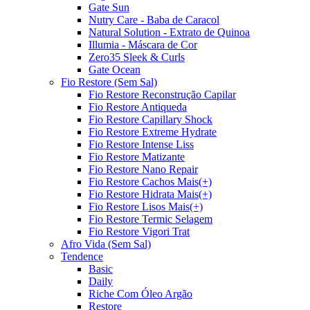
Gate Sun
Nutry Care - Baba de Caracol
Natural Solution - Extrato de Quinoa
Illumia - Máscara de Cor
Zero35 Sleek & Curls
Gate Ocean
Fio Restore (Sem Sal)
Fio Restore Reconstrução Capilar
Fio Restore Antiqueda
Fio Restore Capillary Shock
Fio Restore Extreme Hydrate
Fio Restore Intense Liss
Fio Restore Matizante
Fio Restore Nano Repair
Fio Restore Cachos Mais(+)
Fio Restore Hidrata Mais(+)
Fio Restore Lisos Mais(+)
Fio Restore Termic Selagem
Fio Restore Vigori Trat
Afro Vida (Sem Sal)
Tendence
Basic
Daily
Riche Com Óleo Argão
Restore