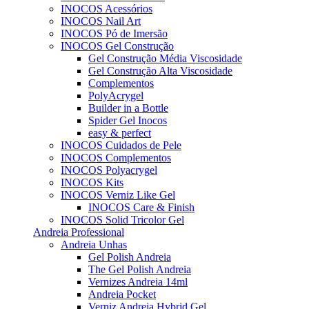
INOCOS Acessórios
INOCOS Nail Art
INOCOS Pó de Imersão
INOCOS Gel Construção
Gel Construção Média Viscosidade
Gel Construção Alta Viscosidade
Complementos
PolyAcrygel
Builder in a Bottle
Spider Gel Inocos
easy & perfect
INOCOS Cuidados de Pele
INOCOS Complementos
INOCOS Polyacrygel
INOCOS Kits
INOCOS Verniz Like Gel
INOCOS Care & Finish
INOCOS Solid Tricolor Gel
Andreia Professional
Andreia Unhas
Gel Polish Andreia
The Gel Polish Andreia
Vernizes Andreia 14ml
Andreia Pocket
Verniz Andreia Hybrid Gel