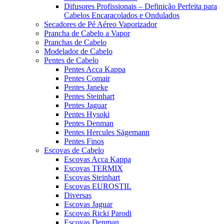
Difusores Profissionais – Definição Perfeita para
Cabelos Encaracolados e Ondulados
Secadores de Pé Aéreo Vaporizador
Prancha de Cabelo a Vapor
Pranchas de Cabelo
Modelador de Cabelo
Pentes de Cabelo
Pentes Acca Kappa
Pentes Comair
Pentes Janeke
Pentes Steinhart
Pentes Jaguar
Pentes Hysoki
Pentes Denman
Pentes Hercules Sägemann
Pentes Finos
Escovas de Cabelo
Escovas Acca Kappa
Escovas TERMIX
Escovas Steinhart
Escovas EUROSTIL
Diversas
Escovas Jaguar
Escovas Ricki Parodi
Escovas Denman