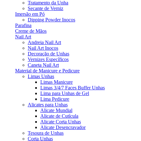
Tratamento da Unha
Secante de Verniz
Imersão em Pó
Dipping Powder Inocos
Parafina
Creme de Mãos
Nail Art
Andreia Nail Art
Nail Art Inocos
Decoração de Unhas
Vernizes Específicos
Caneta Nail Art
Material de Manicure e Pedicure
Limas Unhas
Limas Manicure
Limas 3/4/7 Faces Buffer Unhas
Lima para Unhas de Gel
Lima Pedicure
Alicates para Unhas
Alicate Mundial
Alicate de Cutícula
Alicate Corta Unhas
Alicate Desencravador
Tesoura de Unhas
Corta Unhas