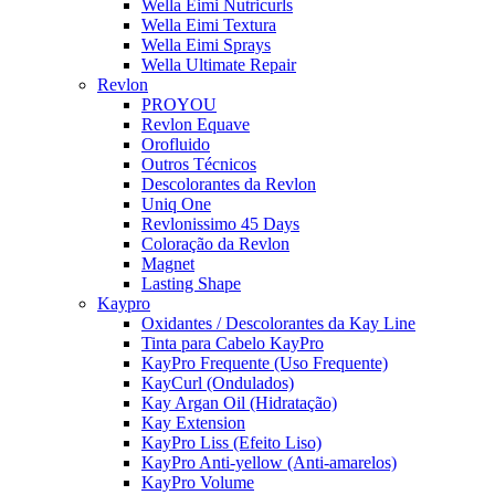
Wella Eimi Nutricurls
Wella Eimi Textura
Wella Eimi Sprays
Wella Ultimate Repair
Revlon
PROYOU
Revlon Equave
Orofluido
Outros Técnicos
Descolorantes da Revlon
Uniq One
Revlonissimo 45 Days
Coloração da Revlon
Magnet
Lasting Shape
Kaypro
Oxidantes / Descolorantes da Kay Line
Tinta para Cabelo KayPro
KayPro Frequente (Uso Frequente)
KayCurl (Ondulados)
Kay Argan Oil (Hidratação)
Kay Extension
KayPro Liss (Efeito Liso)
KayPro Anti-yellow (Anti-amarelos)
KayPro Volume