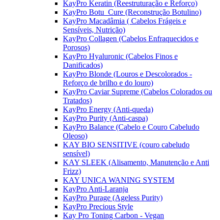
KayPro Keratin (Reestruturação e Reforço)
KayPro Botu_Cure (Reconstrução Botulino)
KayPro Macadâmia ( Cabelos Frágeis e
Sensíveis, Nutrição)
KayPro Collagen (Cabelos Enfraquecidos e
Porosos)
KayPro Hyaluronic (Cabelos Finos e
Danificados)
KayPro Blonde (Louros e Descolorados -
Reforço de brilho e do louro)
KayPro Caviar Supreme (Cabelos Colorados ou
Tratados)
KayPro Energy (Anti-queda)
KayPro Purity (Anti-caspa)
KayPro Balance (Cabelo e Couro Cabeludo
Oleoso)
KAY BIO SENSITIVE (couro cabeludo
sensível)
KAY SLEEK (Alisamento, Manutenção e Anti
Frizz)
KAY UNICA WANING SYSTEM
KayPro Anti-Laranja
KayPro Purage (Ageless Purity)
KayPro Precious Style
Kay Pro Toning Carbon - Vegan