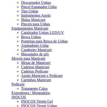
Descarnador Unhas
Pincel Espanador Unha
Tips Unhas
Instrumentos Apoio
Malas Manicure
Pinceis para Unhas
Equipamentos Manicure
Catalisador Unhas LED/UV
Broca Unhas
Ponteiras para Broca de Unhas
Aspiradores Unha
Candeeiro Manicure
Massajador de pés
Moveis para Manicure
Mesas de Manicure
Cadeiras Manicure
Cadeiras Pedicure
Apoio Manicure e Pedicure
Carrinhos Manicure
Pedicure
Tratamento Calos
Expositores / Mostruários
INOCOS
INOCOS Verniz Gel
INOCOS Verniz Unhas