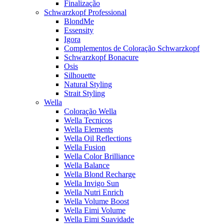
Finalização
Schwarzkopf Professional
BlondMe
Essensity
Igora
Complementos de Coloração Schwarzkopf
Schwarzkopf Bonacure
Osis
Silhouette
Natural Styling
Strait Styling
Wella
Coloração Wella
Wella Tecnicos
Wella Elements
Wella Oil Reflections
Wella Fusion
Wella Color Brilliance
Wella Balance
Wella Blond Recharge
Wella Invigo Sun
Wella Nutri Enrich
Wella Volume Boost
Wella Eimi Volume
Wella Eimi Suavidade