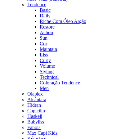
Tendence
Basic
Daily
Riche Com Óleo Argão
Restore
Action
Sun
Cor
Maintain
Liss
Curly
Volume
Styling
Technical
Coloração Tendence
Men
Olaplex
Alcântara
Hidran
Capicilin
Haskell
Babyliss
Fanola
Max Capi Kids
Kérastase