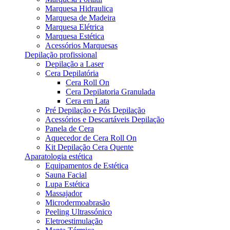
Marquesa Hidraulica
Marquesa de Madeira
Marquesa Elétrica
Marquesa Estética
Acessórios Marquesas
Depilação profissional
Depilação a Laser
Cera Depilatória
Cera Roll On
Cera Depilatoria Granulada
Cera em Lata
Pré Depilação e Pós Depilação
Acessórios e Descartáveis Depilação
Panela de Cera
Aquecedor de Cera Roll On
Kit Depilação Cera Quente
Aparatologia estética
Equipamentos de Estética
Sauna Facial
Lupa Estética
Massajador
Microdermoabrasão
Peeling Ultrassónico
Eletroestimulação