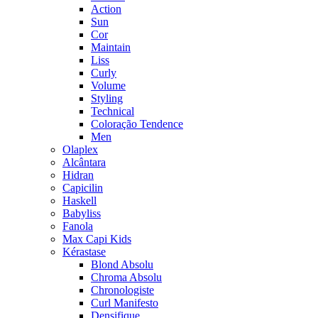
Action
Sun
Cor
Maintain
Liss
Curly
Volume
Styling
Technical
Coloração Tendence
Men
Olaplex
Alcântara
Hidran
Capicilin
Haskell
Babyliss
Fanola
Max Capi Kids
Kérastase
Blond Absolu
Chroma Absolu
Chronologiste
Curl Manifesto
Densifique