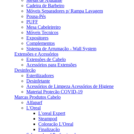
Mesas de Ajudante
Cadeira de Barbeiro
Móveis Separadores p/ Rampa Lavagem
Pousa-Pés
PUFF
Mesa Cabeleireiro
Móveis Tecnicos
Expositores
Complementos
Sistema de Arrumação - Wall System
Extensões e Acessórios
Extensões de Cabelo
Acessórios para Extensões
Desinfeção
Esterilizadores
Desinfetante
Acessórios de Limpeza Acessórios de Higiene
Material Proteção COVID-19
Marcas Produtos Cabelo
Alfaparf
L'Oreal
L'oreal Expert
Steampod
Coloração L'Oreal
Finalização