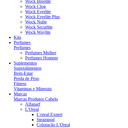
Wock Breelite
Wock Clog
Wock Everlite
Wock Everlite Plus
Wock Nube
Wock Securlite
Wock Waylite
Kits
Perfumes
Perfumes
Perfumes Mulher
Perfumes Homem
Suplementos
Superalimentos
Bem-Estar
Perda de Peso
Fitness
Vitaminas e Minerais
Marcas
Marcas Produtos Cabelo
Alfaparf
L'Oreal
L'oreal Expert
Steampod
Coloração L'Oreal