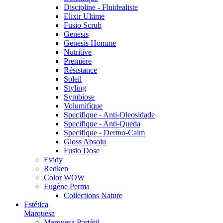
Discipline - Fluidealiste
Elixir Ultime
Fusio Scrub
Genesis
Genesis Homme
Nutritive
Première
Résistance
Soleil
Styling
Symbiose
Volumifique
Specifique - Anti-Oleosidade
Specifique - Anti-Queda
Specifique - Dermo-Calm
Gloss Absolu
Fusio Dose
Evidy
Redken
Color WOW
Eugène Perma
Collections Nature
Estética
Marquesa
Marquesa Portátil