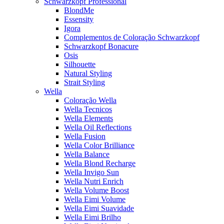
Schwarzkopf Professional
BlondMe
Essensity
Igora
Complementos de Coloração Schwarzkopf
Schwarzkopf Bonacure
Osis
Silhouette
Natural Styling
Strait Styling
Wella
Coloração Wella
Wella Tecnicos
Wella Elements
Wella Oil Reflections
Wella Fusion
Wella Color Brilliance
Wella Balance
Wella Blond Recharge
Wella Invigo Sun
Wella Nutri Enrich
Wella Volume Boost
Wella Eimi Volume
Wella Eimi Suavidade
Wella Eimi Brilho