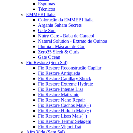
Espumas
Técnicos
EMMEBI Italia
Coloração da EMMEBI Italia
Argania Sahara Secrets
Gate Sun
Nutry Care - Baba de Caracol
Natural Solution - Extrato de Quinoa
Illumia - Máscara de Cor
Zero35 Sleek & Curls
Gate Ocean
Fio Restore (Sem Sal)
Fio Restore Reconstrução Capilar
Fio Restore Antiqueda
Fio Restore Capillary Shock
Fio Restore Extreme Hydrate
Fio Restore Intense Liss
Fio Restore Matizante
Fio Restore Nano Repair
Fio Restore Cachos Mais(+)
Fio Restore Hidrata Mais(+)
Fio Restore Lisos Mais(+)
Fio Restore Termic Selagem
Fio Restore Vigori Trat
Afro Vida (Sem Sal)