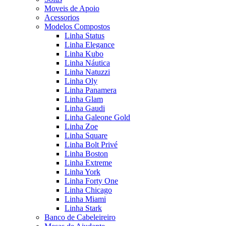
Moveis de Apoio
Acessorios
Modelos Compostos
Linha Status
Linha Elegance
Linha Kubo
Linha Náutica
Linha Natuzzi
Linha Oly
Linha Panamera
Linha Glam
Linha Gaudi
Linha Galeone Gold
Linha Zoe
Linha Square
Linha Bolt Privé
Linha Boston
Linha Extreme
Linha York
Linha Forty One
Linha Chicago
Linha Miami
Linha Stark
Banco de Cabeleireiro