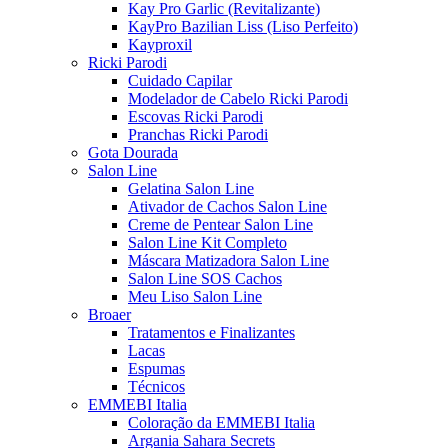
Kay Pro Garlic (Revitalizante)
KayPro Bazilian Liss (Liso Perfeito)
Kayproxil
Ricki Parodi
Cuidado Capilar
Modelador de Cabelo Ricki Parodi
Escovas Ricki Parodi
Pranchas Ricki Parodi
Gota Dourada
Salon Line
Gelatina Salon Line
Ativador de Cachos Salon Line
Creme de Pentear Salon Line
Salon Line Kit Completo
Máscara Matizadora Salon Line
Salon Line SOS Cachos
Meu Liso Salon Line
Broaer
Tratamentos e Finalizantes
Lacas
Espumas
Técnicos
EMMEBI Italia
Coloração da EMMEBI Italia
Argania Sahara Secrets