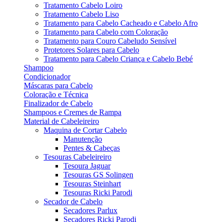
Tratamento Cabelo Loiro
Tratamento Cabelo Liso
Tratamento para Cabelo Cacheado e Cabelo Afro
Tratamento para Cabelo com Coloração
Tratamento para Couro Cabeludo Sensível
Protetores Solares para Cabelo
Tratamento para Cabelo Criança e Cabelo Bebé
Shampoo
Condicionador
Máscaras para Cabelo
Coloração e Técnica
Finalizador de Cabelo
Shampoos e Cremes de Rampa
Material de Cabeleireiro
Maquina de Cortar Cabelo
Manutenção
Pentes & Cabeças
Tesouras Cabeleireiro
Tesoura Jaguar
Tesouras GS Solingen
Tesouras Steinhart
Tesouras Ricki Parodi
Secador de Cabelo
Secadores Parlux
Secadores Ricki Parodi