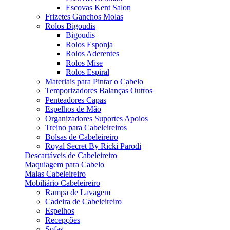
Escovas Kent Salon
Frizetes Ganchos Molas
Rolos Bigoudis
Bigoudis
Rolos Esponja
Rolos Aderentes
Rolos Mise
Rolos Espiral
Materiais para Pintar o Cabelo
Temporizadores Balanças Outros
Penteadores Capas
Espelhos de Mão
Organizadores Suportes Apoios
Treino para Cabeleireiros
Bolsas de Cabeleireiro
Royal Secret By Ricki Parodi
Descartáveis de Cabeleireiro
Maquiagem para Cabelo
Malas Cabeleireiro
Mobiliário Cabeleireiro
Rampa de Lavagem
Cadeira de Cabeleireiro
Espelhos
Recepções
Sofas