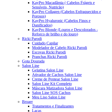
KayPro Macadâmia ( Cabelos Frágeis e
Sensíveis, Nutrição)
KayPro Collagen (Cabelos Enfraquecidos e
Porosos)
KayPro Hyaluronic (Cabelos Finos e
Danificados)
KayPro Blonde (Louros e Descolorados -
Reforço de brilho e do louro)
Ricki Parodi
Cuidado Capilar
Modelador de Cabelo Ricki Parodi
Escovas Ricki Parodi
Pranchas Ricki Parodi
Gota Dourada
Salon Line
Gelatina Salon Line
Ativador de Cachos Salon Line
Creme de Pentear Salon Line
Salon Line Kit Completo
Máscara Matizadora Salon Line
Salon Line SOS Cachos
Meu Liso Salon Line
Broaer
Tratamentos e Finalizantes
Lacas