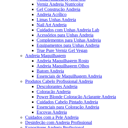
Verniz Andreia Nutricolor
Gel Construção Andreia
Andreia Acrílico
Limas Unhas Andreia
Nail Art Andreia
Cuidados com Unhas Andreia Lab
Acessórios para Unhas Andreia
Complementos para Unhas Andreia
Equipamentos para Unhas Andreia
True Pure Verniz Gel Vegan
Andreia Maquilhagem
Andreia Maquilhagem Rosto
Andreia Maquilhagem Olhos
Batom Andreia
Essenciais de Maquilhagem Andreia
Produtos Cabelo Profissional Andreia
Descolorantes Andreia
Coloração Andreia
Power Blonde Coloração Aclarante Andreia
Cuidados Cabelo Pintado Andreia
Essenciais para Coloração Andreia
Escovas Andreia
Cuidados com a Pele Andreia
Desinfeção com Andreia Profissional
Expositores Andreia Profissional