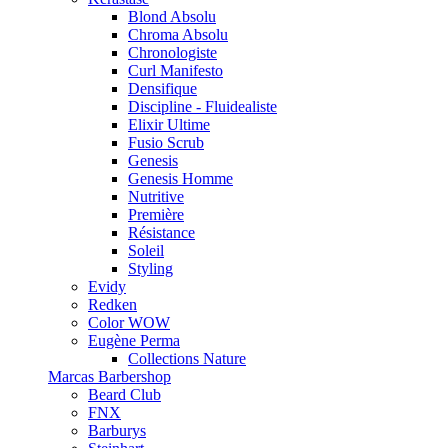
Blond Absolu
Chroma Absolu
Chronologiste
Curl Manifesto
Densifique
Discipline - Fluidealiste
Elixir Ultime
Fusio Scrub
Genesis
Genesis Homme
Nutritive
Première
Résistance
Soleil
Styling
Evidy
Redken
Color WOW
Eugène Perma
Collections Nature
Marcas Barbershop
Beard Club
FNX
Barburys