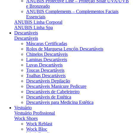
ANUBIS Protective Line – Proteção Solar UVA/UVB
e Bronzeado
ANUBIS Complements – Complementos Faciais
Essenciais
ANUBIS Linha Corporal
ANUBIS Linha Spa
Descartáveis
Descartáveis
Máscaras Certificadas
Rolos de Marquesa Lençóis Descartáveis
Chinelos Descartáveis
Laminas Descartáveis
Luvas Descartáveis
Toucas Descartáveis
Toalhas Descartáveis
Descartáveis Depilação
Descartáveis Manicure Pedicure
Descartáveis de Cabeleireiro
Descartáveis de Estética
Descartáveis para Medicina Estética
Vestuário
Vestuário Profissional
Wock Shoes
Wock Reblast
Wock Bloc