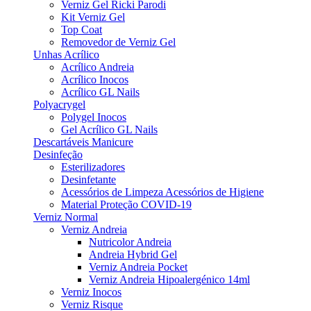
Verniz Gel Ricki Parodi
Kit Verniz Gel
Top Coat
Removedor de Verniz Gel
Unhas Acrílico
Acrílico Andreia
Acrílico Inocos
Acrílico GL Nails
Polyacrygel
Polygel Inocos
Gel Acrílico GL Nails
Descartáveis Manicure
Desinfeção
Esterilizadores
Desinfetante
Acessórios de Limpeza Acessórios de Higiene
Material Proteção COVID-19
Verniz Normal
Verniz Andreia
Nutricolor Andreia
Andreia Hybrid Gel
Verniz Andreia Pocket
Verniz Andreia Hipoalergénico 14ml
Verniz Inocos
Verniz Risque