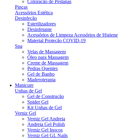
Coloração de Pestanas
Pinças
Acessórios Estética
Desinfeção
Esterilizadores
Desinfetante
Acessórios de Limpeza Acessórios de Higiene
Material Proteção COVID-19
Spa
Velas de Massagem
Óleo para Massagem
Creme de Massagem
Pedras Quentes
Gel de Banho
Maderoterapia
Manicure
Unhas de Gel
Gel de Construção
Spider Gel
Kit Unhas de Gel
Verniz Gel
Verniz Gel Andreia
Andreia Gel Polish
Verniz Gel Inocos
Verniz Gel GL Nails