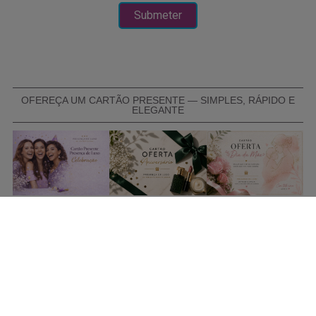
OFEREÇA UM CARTÃO PRESENTE — SIMPLES, RÁPIDO E
ELEGANTE
COMPRAR CARTÃO PRESENTE
PROMOÇÕES E REDUÇÕES
Todas as promoções e reduções de preço constantes na
nossa loja online são válidas de 01/06/2026 A 31/08/2026