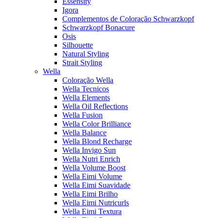
Essensity
Igora
Complementos de Coloração Schwarzkopf
Schwarzkopf Bonacure
Osis
Silhouette
Natural Styling
Strait Styling
Wella
Coloração Wella
Wella Tecnicos
Wella Elements
Wella Oil Reflections
Wella Fusion
Wella Color Brilliance
Wella Balance
Wella Blond Recharge
Wella Invigo Sun
Wella Nutri Enrich
Wella Volume Boost
Wella Eimi Volume
Wella Eimi Suavidade
Wella Eimi Brilho
Wella Eimi Nutricurls
Wella Eimi Textura