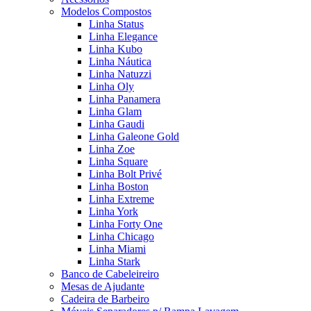
Modelos Compostos
Linha Status
Linha Elegance
Linha Kubo
Linha Náutica
Linha Natuzzi
Linha Oly
Linha Panamera
Linha Glam
Linha Gaudi
Linha Galeone Gold
Linha Zoe
Linha Square
Linha Bolt Privé
Linha Boston
Linha Extreme
Linha York
Linha Forty One
Linha Chicago
Linha Miami
Linha Stark
Banco de Cabeleireiro
Mesas de Ajudante
Cadeira de Barbeiro