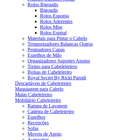
Rolos Bigoudis
Bigoudis
Rolos Esponja
Rolos Aderentes
Rolos Mise
Rolos Espiral
Materiais para Pintar o Cabelo
Temporizadores Balanças Outros
Penteadores Capas
Espelhos de Mão
Organizadores Suportes Apoios
Treino para Cabeleireiros
Bolsas de Cabeleireiro
Royal Secret By Ricki Parodi
Descartáveis de Cabeleireiro
Maquiagem para Cabelo
Malas Cabeleireiro
Mobiliário Cabeleireiro
Rampa de Lavagem
Cadeira de Cabeleireiro
Espelhos
Recepções
Sofas
Moveis de Apoio
Acessorios