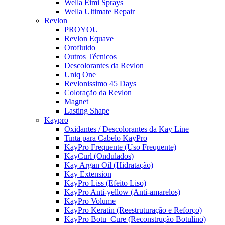
Wella Eimi Sprays
Wella Ultimate Repair
Revlon
PROYOU
Revlon Equave
Orofluido
Outros Técnicos
Descolorantes da Revlon
Uniq One
Revlonissimo 45 Days
Coloração da Revlon
Magnet
Lasting Shape
Kaypro
Oxidantes / Descolorantes da Kay Line
Tinta para Cabelo KayPro
KayPro Frequente (Uso Frequente)
KayCurl (Ondulados)
Kay Argan Oil (Hidratação)
Kay Extension
KayPro Liss (Efeito Liso)
KayPro Anti-yellow (Anti-amarelos)
KayPro Volume
KayPro Keratin (Reestruturação e Reforço)
KayPro Botu_Cure (Reconstrução Botulino)