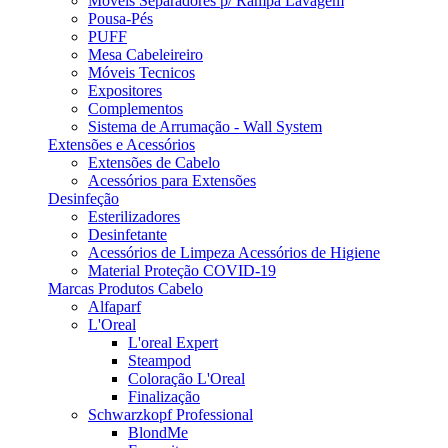
Móveis Separadores p/ Rampa Lavagem
Pousa-Pés
PUFF
Mesa Cabeleireiro
Móveis Tecnicos
Expositores
Complementos
Sistema de Arrumação - Wall System
Extensões e Acessórios
Extensões de Cabelo
Acessórios para Extensões
Desinfeção
Esterilizadores
Desinfetante
Acessórios de Limpeza Acessórios de Higiene
Material Proteção COVID-19
Marcas Produtos Cabelo
Alfaparf
L'Oreal
L'oreal Expert
Steampod
Coloração L'Oreal
Finalização
Schwarzkopf Professional
BlondMe