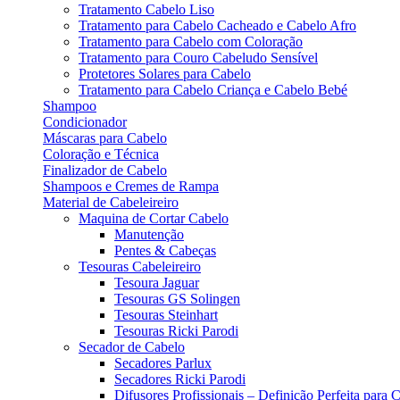
Tratamento Cabelo Liso
Tratamento para Cabelo Cacheado e Cabelo Afro
Tratamento para Cabelo com Coloração
Tratamento para Couro Cabeludo Sensível
Protetores Solares para Cabelo
Tratamento para Cabelo Criança e Cabelo Bebé
Shampoo
Condicionador
Máscaras para Cabelo
Coloração e Técnica
Finalizador de Cabelo
Shampoos e Cremes de Rampa
Material de Cabeleireiro
Maquina de Cortar Cabelo
Manutenção
Pentes & Cabeças
Tesouras Cabeleireiro
Tesoura Jaguar
Tesouras GS Solingen
Tesouras Steinhart
Tesouras Ricki Parodi
Secador de Cabelo
Secadores Parlux
Secadores Ricki Parodi
Difusores Profissionais – Definição Perfeita para