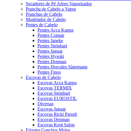
Secadores de Pé Aéreo Vaporizador
Prancha de Cabelo a Vapor
Pranchas de Cabelo
Modelador de Cabelo
Pentes de Cabelo
Pentes Acca Kappa
Pentes Comair
Pentes Janeke
Pentes Steinhart
Pentes Jaguar
Pentes Hysoki
Pentes Denman
Pentes Hercules Sägemann
Pentes Finos
Escovas de Cabelo
Escovas Acca Kappa
Escovas TERMIX
Escovas Steinhart
Escovas EUROSTIL
Diversas
Escovas Jaguar
Escovas Ricki Parodi
Escovas Denman
Escovas Kent Salon
Frizetes Ganchos Molas