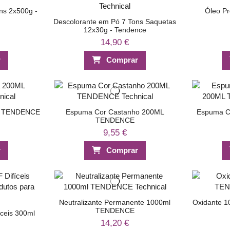
ns 2x500g -
Óleo Pr
Descolorante em Pó 7 Tons Saquetas
12x30g - Tendence
14,90 €
r
Comprar
L TENDENCE
Espuma Cor Castanho 200ML
Espuma C
TENDENCE
9,55 €
r
Comprar
Neutralizante Permanente 1000ml
Oxidante 
TENDENCE
íceis 300ml
14,20 €