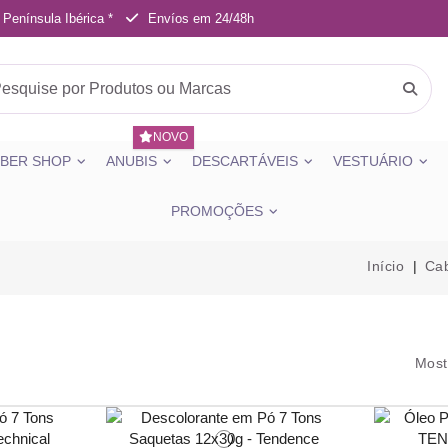
 Península Ibérica *
Envíos em 24/48h
NOVO
BER SHOP
ANUBIS
DESCARTÁVEIS
VESTUÁRIO
PROMOÇÕES
Início
Cab
Most