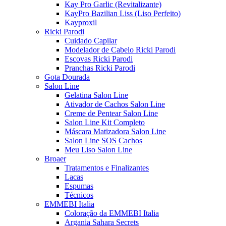
Kay Pro Garlic (Revitalizante)
KayPro Bazilian Liss (Liso Perfeito)
Kayproxil
Ricki Parodi
Cuidado Capilar
Modelador de Cabelo Ricki Parodi
Escovas Ricki Parodi
Pranchas Ricki Parodi
Gota Dourada
Salon Line
Gelatina Salon Line
Ativador de Cachos Salon Line
Creme de Pentear Salon Line
Salon Line Kit Completo
Máscara Matizadora Salon Line
Salon Line SOS Cachos
Meu Liso Salon Line
Broaer
Tratamentos e Finalizantes
Lacas
Espumas
Técnicos
EMMEBI Italia
Coloração da EMMEBI Italia
Argania Sahara Secrets