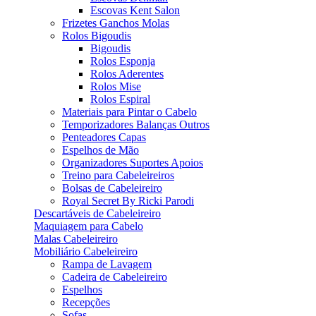
Escovas Kent Salon
Frizetes Ganchos Molas
Rolos Bigoudis
Bigoudis
Rolos Esponja
Rolos Aderentes
Rolos Mise
Rolos Espiral
Materiais para Pintar o Cabelo
Temporizadores Balanças Outros
Penteadores Capas
Espelhos de Mão
Organizadores Suportes Apoios
Treino para Cabeleireiros
Bolsas de Cabeleireiro
Royal Secret By Ricki Parodi
Descartáveis de Cabeleireiro
Maquiagem para Cabelo
Malas Cabeleireiro
Mobiliário Cabeleireiro
Rampa de Lavagem
Cadeira de Cabeleireiro
Espelhos
Recepções
Sofas