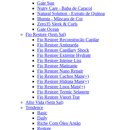
Gate Sun
Nutry Care - Baba de Caracol
Natural Solution - Extrato de Quinoa
Illumia - Máscara de Cor
Zero35 Sleek & Curls
Gate Ocean
Fio Restore (Sem Sal)
Fio Restore Reconstrução Capilar
Fio Restore Antiqueda
Fio Restore Capillary Shock
Fio Restore Extreme Hydrate
Fio Restore Intense Liss
Fio Restore Matizante
Fio Restore Nano Repair
Fio Restore Cachos Mais(+)
Fio Restore Hidrata Mais(+)
Fio Restore Lisos Mais(+)
Fio Restore Termic Selagem
Fio Restore Vigori Trat
Afro Vida (Sem Sal)
Tendence
Basic
Daily
Riche Com Óleo Argão
Restore