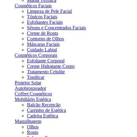
Manta Térmica
Cosméticos Faciais
Limpeza de Pele Facial
Tónicos Faciais
Esfoliantes Faciais
Séruns e Concentrados Faciais
Creme de Rosto
Contorno de Olhos
Máscaras Faciais
Cuidado Labial
Cosméticos Corporais
Esfoliante Corporal
Creme Hidratante Corpo
Tratamento Celulite
Tonificar
Protetor Solar
Autobronzeador
Coffret Cosméticos
Mobiliário Estética
Balcão Recepção
Carrinho de Estética
Cadeira Estética
Maquilhagem
Olhos
Rosto