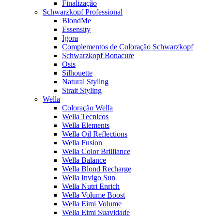
Finalização
Schwarzkopf Professional
BlondMe
Essensity
Igora
Complementos de Coloração Schwarzkopf
Schwarzkopf Bonacure
Osis
Silhouette
Natural Styling
Strait Styling
Wella
Coloração Wella
Wella Tecnicos
Wella Elements
Wella Oil Reflections
Wella Fusion
Wella Color Brilliance
Wella Balance
Wella Blond Recharge
Wella Invigo Sun
Wella Nutri Enrich
Wella Volume Boost
Wella Eimi Volume
Wella Eimi Suavidade