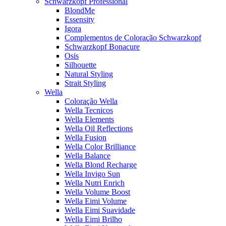
Schwarzkopf Professional
BlondMe
Essensity
Igora
Complementos de Coloração Schwarzkopf
Schwarzkopf Bonacure
Osis
Silhouette
Natural Styling
Strait Styling
Wella
Coloração Wella
Wella Tecnicos
Wella Elements
Wella Oil Reflections
Wella Fusion
Wella Color Brilliance
Wella Balance
Wella Blond Recharge
Wella Invigo Sun
Wella Nutri Enrich
Wella Volume Boost
Wella Eimi Volume
Wella Eimi Suavidade
Wella Eimi Brilho