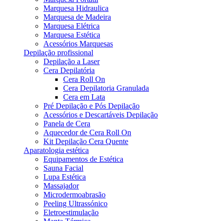
Marquesa Hidraulica
Marquesa de Madeira
Marquesa Elétrica
Marquesa Estética
Acessórios Marquesas
Depilação profissional
Depilação a Laser
Cera Depilatória
Cera Roll On
Cera Depilatoria Granulada
Cera em Lata
Pré Depilação e Pós Depilação
Acessórios e Descartáveis Depilação
Panela de Cera
Aquecedor de Cera Roll On
Kit Depilação Cera Quente
Aparatologia estética
Equipamentos de Estética
Sauna Facial
Lupa Estética
Massajador
Microdermoabrasão
Peeling Ultrassónico
Eletroestimulação