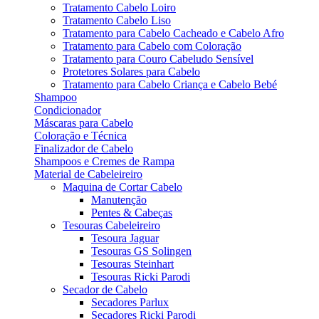
Tratamento Cabelo Loiro
Tratamento Cabelo Liso
Tratamento para Cabelo Cacheado e Cabelo Afro
Tratamento para Cabelo com Coloração
Tratamento para Couro Cabeludo Sensível
Protetores Solares para Cabelo
Tratamento para Cabelo Criança e Cabelo Bebé
Shampoo
Condicionador
Máscaras para Cabelo
Coloração e Técnica
Finalizador de Cabelo
Shampoos e Cremes de Rampa
Material de Cabeleireiro
Maquina de Cortar Cabelo
Manutenção
Pentes & Cabeças
Tesouras Cabeleireiro
Tesoura Jaguar
Tesouras GS Solingen
Tesouras Steinhart
Tesouras Ricki Parodi
Secador de Cabelo
Secadores Parlux
Secadores Ricki Parodi