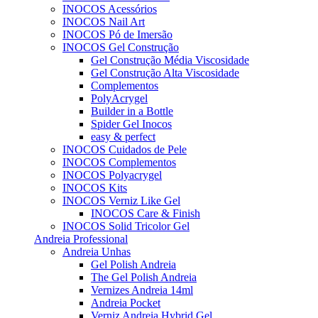
INOCOS Acessórios
INOCOS Nail Art
INOCOS Pó de Imersão
INOCOS Gel Construção
Gel Construção Média Viscosidade
Gel Construção Alta Viscosidade
Complementos
PolyAcrygel
Builder in a Bottle
Spider Gel Inocos
easy & perfect
INOCOS Cuidados de Pele
INOCOS Complementos
INOCOS Polyacrygel
INOCOS Kits
INOCOS Verniz Like Gel
INOCOS Care & Finish
INOCOS Solid Tricolor Gel
Andreia Professional
Andreia Unhas
Gel Polish Andreia
The Gel Polish Andreia
Vernizes Andreia 14ml
Andreia Pocket
Verniz Andreia Hybrid Gel