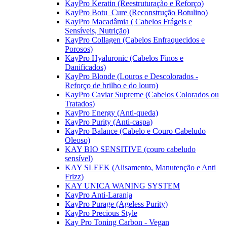
KayPro Keratin (Reestruturação e Reforço)
KayPro Botu_Cure (Reconstrução Botulino)
KayPro Macadâmia ( Cabelos Frágeis e
Sensíveis, Nutrição)
KayPro Collagen (Cabelos Enfraquecidos e
Porosos)
KayPro Hyaluronic (Cabelos Finos e
Danificados)
KayPro Blonde (Louros e Descolorados -
Reforço de brilho e do louro)
KayPro Caviar Supreme (Cabelos Colorados ou
Tratados)
KayPro Energy (Anti-queda)
KayPro Purity (Anti-caspa)
KayPro Balance (Cabelo e Couro Cabeludo
Oleoso)
KAY BIO SENSITIVE (couro cabeludo
sensível)
KAY SLEEK (Alisamento, Manutenção e Anti
Frizz)
KAY UNICA WANING SYSTEM
KayPro Anti-Laranja
KayPro Purage (Ageless Purity)
KayPro Precious Style
Kay Pro Toning Carbon - Vegan