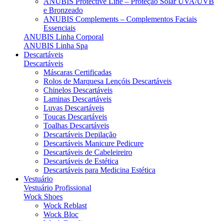
ANUBIS Protective Line – Proteção Solar UVA/UVB
e Bronzeado
ANUBIS Complements – Complementos Faciais
Essenciais
ANUBIS Linha Corporal
ANUBIS Linha Spa
Descartáveis
Descartáveis
Máscaras Certificadas
Rolos de Marquesa Lençóis Descartáveis
Chinelos Descartáveis
Laminas Descartáveis
Luvas Descartáveis
Toucas Descartáveis
Toalhas Descartáveis
Descartáveis Depilação
Descartáveis Manicure Pedicure
Descartáveis de Cabeleireiro
Descartáveis de Estética
Descartáveis para Medicina Estética
Vestuário
Vestuário Profissional
Wock Shoes
Wock Reblast
Wock Bloc