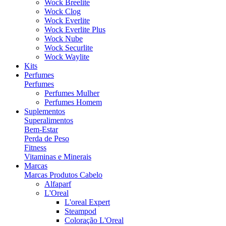
Wock Breelite
Wock Clog
Wock Everlite
Wock Everlite Plus
Wock Nube
Wock Securlite
Wock Waylite
Kits
Perfumes
Perfumes
Perfumes Mulher
Perfumes Homem
Suplementos
Superalimentos
Bem-Estar
Perda de Peso
Fitness
Vitaminas e Minerais
Marcas
Marcas Produtos Cabelo
Alfaparf
L'Oreal
L'oreal Expert
Steampod
Coloração L'Oreal