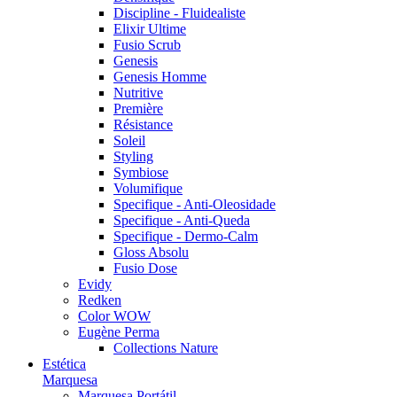
Discipline - Fluidealiste
Elixir Ultime
Fusio Scrub
Genesis
Genesis Homme
Nutritive
Première
Résistance
Soleil
Styling
Symbiose
Volumifique
Specifique - Anti-Oleosidade
Specifique - Anti-Queda
Specifique - Dermo-Calm
Gloss Absolu
Fusio Dose
Evidy
Redken
Color WOW
Eugène Perma
Collections Nature
Estética
Marquesa
Marquesa Portátil