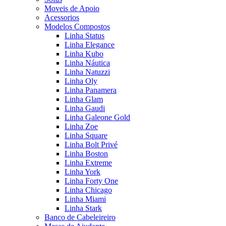
Moveis de Apoio
Acessorios
Modelos Compostos
Linha Status
Linha Elegance
Linha Kubo
Linha Náutica
Linha Natuzzi
Linha Oly
Linha Panamera
Linha Glam
Linha Gaudi
Linha Galeone Gold
Linha Zoe
Linha Square
Linha Bolt Privé
Linha Boston
Linha Extreme
Linha York
Linha Forty One
Linha Chicago
Linha Miami
Linha Stark
Banco de Cabeleireiro