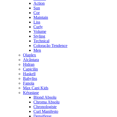
Action
Sun
Cor
Maintain
Liss
Curly
Volume
Styling
Technical
Coloração Tendence
Men
Olaplex
Alcântara
Hidran
Capicilin
Haskell
Babyliss
Fanola
Max Capi Kids
Kérastase
Blond Absolu
Chroma Absolu
Chronologiste
Curl Manifesto
Densifique