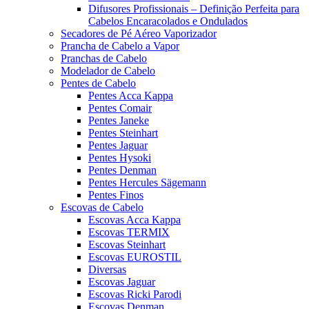
Difusores Profissionais – Definição Perfeita para
Cabelos Encaracolados e Ondulados
Secadores de Pé Aéreo Vaporizador
Prancha de Cabelo a Vapor
Pranchas de Cabelo
Modelador de Cabelo
Pentes de Cabelo
Pentes Acca Kappa
Pentes Comair
Pentes Janeke
Pentes Steinhart
Pentes Jaguar
Pentes Hysoki
Pentes Denman
Pentes Hercules Sägemann
Pentes Finos
Escovas de Cabelo
Escovas Acca Kappa
Escovas TERMIX
Escovas Steinhart
Escovas EUROSTIL
Diversas
Escovas Jaguar
Escovas Ricki Parodi
Escovas Denman