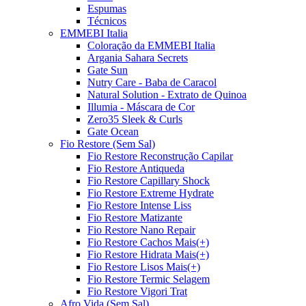
Espumas
Técnicos
EMMEBI Italia
Coloração da EMMEBI Italia
Argania Sahara Secrets
Gate Sun
Nutry Care - Baba de Caracol
Natural Solution - Extrato de Quinoa
Illumia - Máscara de Cor
Zero35 Sleek & Curls
Gate Ocean
Fio Restore (Sem Sal)
Fio Restore Reconstrução Capilar
Fio Restore Antiqueda
Fio Restore Capillary Shock
Fio Restore Extreme Hydrate
Fio Restore Intense Liss
Fio Restore Matizante
Fio Restore Nano Repair
Fio Restore Cachos Mais(+)
Fio Restore Hidrata Mais(+)
Fio Restore Lisos Mais(+)
Fio Restore Termic Selagem
Fio Restore Vigori Trat
Afro Vida (Sem Sal)