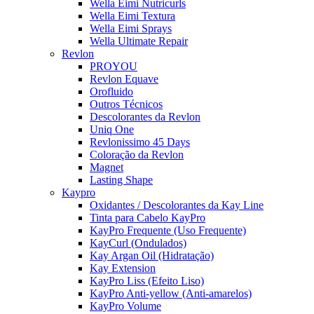
Wella Eimi Nutricurls
Wella Eimi Textura
Wella Eimi Sprays
Wella Ultimate Repair
Revlon
PROYOU
Revlon Equave
Orofluido
Outros Técnicos
Descolorantes da Revlon
Uniq One
Revlonissimo 45 Days
Coloração da Revlon
Magnet
Lasting Shape
Kaypro
Oxidantes / Descolorantes da Kay Line
Tinta para Cabelo KayPro
KayPro Frequente (Uso Frequente)
KayCurl (Ondulados)
Kay Argan Oil (Hidratação)
Kay Extension
KayPro Liss (Efeito Liso)
KayPro Anti-yellow (Anti-amarelos)
KayPro Volume