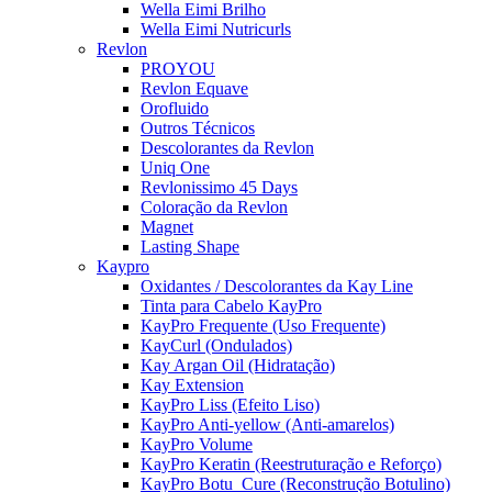
Wella Eimi Brilho
Wella Eimi Nutricurls
Revlon
PROYOU
Revlon Equave
Orofluido
Outros Técnicos
Descolorantes da Revlon
Uniq One
Revlonissimo 45 Days
Coloração da Revlon
Magnet
Lasting Shape
Kaypro
Oxidantes / Descolorantes da Kay Line
Tinta para Cabelo KayPro
KayPro Frequente (Uso Frequente)
KayCurl (Ondulados)
Kay Argan Oil (Hidratação)
Kay Extension
KayPro Liss (Efeito Liso)
KayPro Anti-yellow (Anti-amarelos)
KayPro Volume
KayPro Keratin (Reestruturação e Reforço)
KayPro Botu_Cure (Reconstrução Botulino)