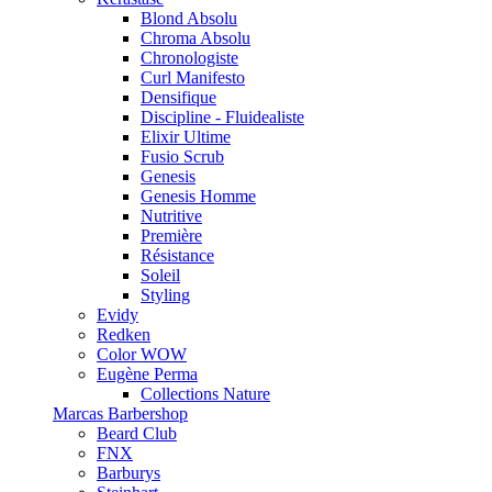
Blond Absolu
Chroma Absolu
Chronologiste
Curl Manifesto
Densifique
Discipline - Fluidealiste
Elixir Ultime
Fusio Scrub
Genesis
Genesis Homme
Nutritive
Première
Résistance
Soleil
Styling
Evidy
Redken
Color WOW
Eugène Perma
Collections Nature
Marcas Barbershop
Beard Club
FNX
Barburys