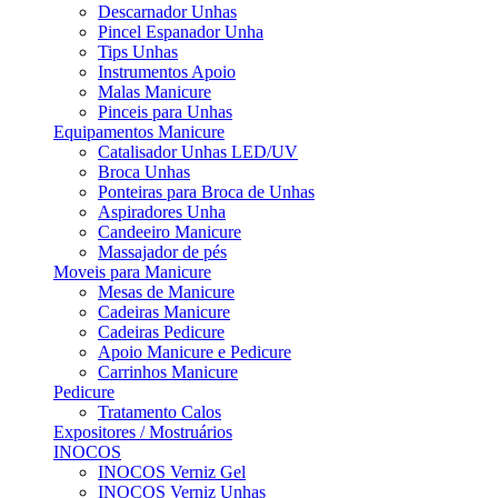
Descarnador Unhas
Pincel Espanador Unha
Tips Unhas
Instrumentos Apoio
Malas Manicure
Pinceis para Unhas
Equipamentos Manicure
Catalisador Unhas LED/UV
Broca Unhas
Ponteiras para Broca de Unhas
Aspiradores Unha
Candeeiro Manicure
Massajador de pés
Moveis para Manicure
Mesas de Manicure
Cadeiras Manicure
Cadeiras Pedicure
Apoio Manicure e Pedicure
Carrinhos Manicure
Pedicure
Tratamento Calos
Expositores / Mostruários
INOCOS
INOCOS Verniz Gel
INOCOS Verniz Unhas