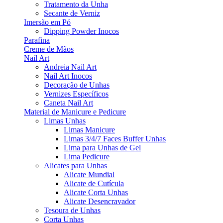
Tratamento da Unha
Secante de Verniz
Imersão em Pó
Dipping Powder Inocos
Parafina
Creme de Mãos
Nail Art
Andreia Nail Art
Nail Art Inocos
Decoração de Unhas
Vernizes Específicos
Caneta Nail Art
Material de Manicure e Pedicure
Limas Unhas
Limas Manicure
Limas 3/4/7 Faces Buffer Unhas
Lima para Unhas de Gel
Lima Pedicure
Alicates para Unhas
Alicate Mundial
Alicate de Cutícula
Alicate Corta Unhas
Alicate Desencravador
Tesoura de Unhas
Corta Unhas