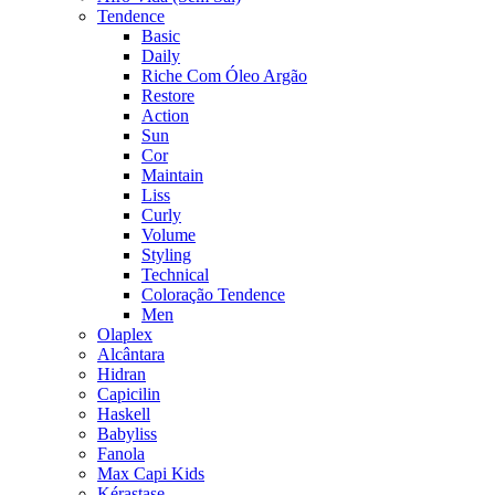
Tendence
Basic
Daily
Riche Com Óleo Argão
Restore
Action
Sun
Cor
Maintain
Liss
Curly
Volume
Styling
Technical
Coloração Tendence
Men
Olaplex
Alcântara
Hidran
Capicilin
Haskell
Babyliss
Fanola
Max Capi Kids
Kérastase