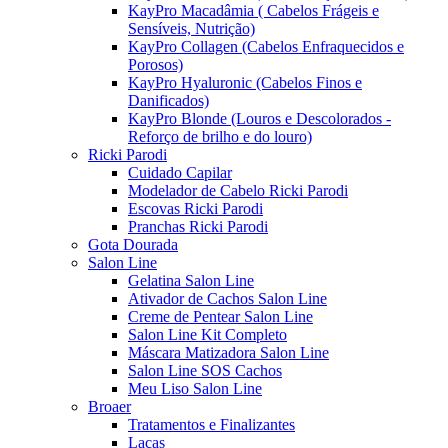
KayPro Macadâmia ( Cabelos Frágeis e
Sensíveis, Nutrição)
KayPro Collagen (Cabelos Enfraquecidos e
Porosos)
KayPro Hyaluronic (Cabelos Finos e
Danificados)
KayPro Blonde (Louros e Descolorados -
Reforço de brilho e do louro)
Ricki Parodi
Cuidado Capilar
Modelador de Cabelo Ricki Parodi
Escovas Ricki Parodi
Pranchas Ricki Parodi
Gota Dourada
Salon Line
Gelatina Salon Line
Ativador de Cachos Salon Line
Creme de Pentear Salon Line
Salon Line Kit Completo
Máscara Matizadora Salon Line
Salon Line SOS Cachos
Meu Liso Salon Line
Broaer
Tratamentos e Finalizantes
Lacas