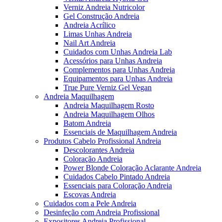
Verniz Andreia Nutricolor
Gel Construção Andreia
Andreia Acrílico
Limas Unhas Andreia
Nail Art Andreia
Cuidados com Unhas Andreia Lab
Acessórios para Unhas Andreia
Complementos para Unhas Andreia
Equipamentos para Unhas Andreia
True Pure Verniz Gel Vegan
Andreia Maquilhagem
Andreia Maquilhagem Rosto
Andreia Maquilhagem Olhos
Batom Andreia
Essenciais de Maquilhagem Andreia
Produtos Cabelo Profissional Andreia
Descolorantes Andreia
Coloração Andreia
Power Blonde Coloração Aclarante Andreia
Cuidados Cabelo Pintado Andreia
Essenciais para Coloração Andreia
Escovas Andreia
Cuidados com a Pele Andreia
Desinfeção com Andreia Profissional
Expositores Andreia Profissional