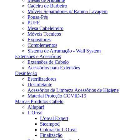
Mesas de Ajudante
Cadeira de Barbeiro
Móveis Separadores p/ Rampa Lavagem
Pousa-Pés
PUFF
Mesa Cabeleireiro
Móveis Tecnicos
Expositores
Complementos
Sistema de Arrumação - Wall System
Extensões e Acessórios
Extensões de Cabelo
Acessórios para Extensões
Desinfeção
Esterilizadores
Desinfetante
Acessórios de Limpeza Acessórios de Higiene
Material Proteção COVID-19
Marcas Produtos Cabelo
Alfaparf
L'Oreal
L'oreal Expert
Steampod
Coloração L'Oreal
Finalização