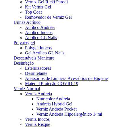
Verniz Gel Ricki Parodi
Kit Verniz Gel
Top Coat
Removedor de Verniz Gel
Unhas Acrílico
Acrílico Andreia
Acrílico Inocos
Acrílico GL Nails
Polyacrygel
Polygel Inocos
Gel Acrílico GL Nails
Descartáveis Manicure
Desinfeção
Esterilizadores
Desinfetante
Acessórios de Limpeza Acessórios de Higiene
Material Proteção COVID-19
Verniz Normal
Verniz Andreia
Nutricolor Andreia
Andreia Hybrid Gel
Verniz Andreia Pocket
Verniz Andreia Hipoalergénico 14ml
Verniz Inocos
Verniz Risque