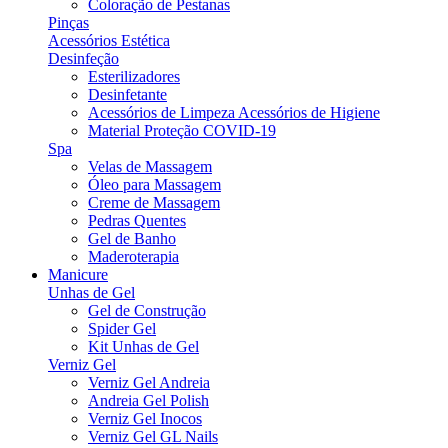
Coloração de Pestanas
Pinças
Acessórios Estética
Desinfeção
Esterilizadores
Desinfetante
Acessórios de Limpeza Acessórios de Higiene
Material Proteção COVID-19
Spa
Velas de Massagem
Óleo para Massagem
Creme de Massagem
Pedras Quentes
Gel de Banho
Maderoterapia
Manicure
Unhas de Gel
Gel de Construção
Spider Gel
Kit Unhas de Gel
Verniz Gel
Verniz Gel Andreia
Andreia Gel Polish
Verniz Gel Inocos
Verniz Gel GL Nails