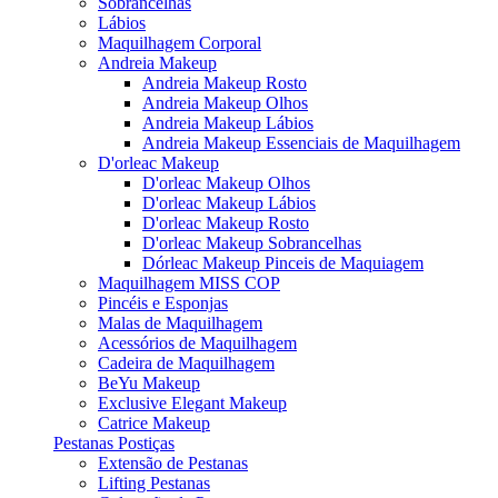
Sobrancelhas
Lábios
Maquilhagem Corporal
Andreia Makeup
Andreia Makeup Rosto
Andreia Makeup Olhos
Andreia Makeup Lábios
Andreia Makeup Essenciais de Maquilhagem
D'orleac Makeup
D'orleac Makeup Olhos
D'orleac Makeup Lábios
D'orleac Makeup Rosto
D'orleac Makeup Sobrancelhas
Dórleac Makeup Pinceis de Maquiagem
Maquilhagem MISS COP
Pincéis e Esponjas
Malas de Maquilhagem
Acessórios de Maquilhagem
Cadeira de Maquilhagem
BeYu Makeup
Exclusive Elegant Makeup
Catrice Makeup
Pestanas Postiças
Extensão de Pestanas
Lifting Pestanas