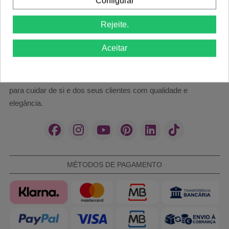
Configurar
Rejeite.
Aceitar
Cosméticos e acessórios profissionais para estética,
manicure, cabeleireiro e barber shop. As melhores marcas
para cuidar de si e dos seus clientes com qualidade e
elegância.
MÉTODOS DE PAGAMENTO