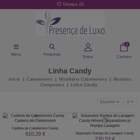
Desejos (
0
)
0
Menu
Pesquisar
Entrar
Carrinho
Linha Candy
Início
Cabeleireiro
Mobiliário Cabeleireiro
Modelos
Compostos
Linha Candy
Escolher
6
Cadeira de Cabeleireiro Candy
610,29 €
Separador Rampa de Lavagem Candy
230,53 €