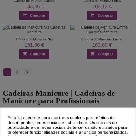
Cadeira de Estética Isabella
Cadeira de Estética Poppy
133,46 €
103,13 €
Comprar
Comprar
Cadeira de Manicure Nia
Cadeira de Manicure Emma
151,66 €
163,80 €
Comprar
Comprar
1
2
Cadeiras Manicure | Cadeiras de
Manicure para Profissionais
Comprar Cadeiras Manicure com estilo e bom preço. Cadeira
Esta loja pede-te para aceitares cookies para efeitos de
de manicure é essencial para montar um gabinete de unhas
desempenho, redes sociais e publicidade. Os cookies de
funcional. Cadeira para manicure confortável com envio
publicidade e de redes sociais de terceiros são utilizados para
rápido.
te oferecer funcionalidades sociais e anúncios personalizados.
Como escolher uma boa cadeira de manicure?