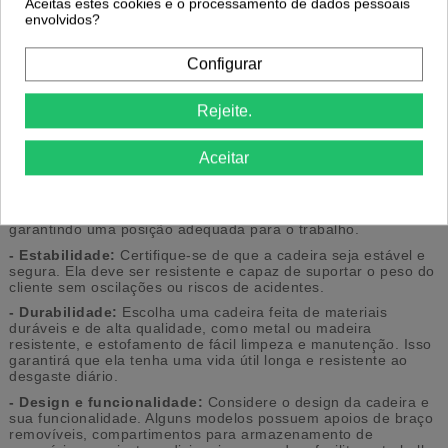
Aceitas estes cookies e o processamento de dados pessoais
envolvidos?
Escolher uma
boa cadeira de manicure
é importante para
garantir o conforto e a ergonomia tanto para o profissional
Configurar
quanto para o cliente. Aqui estão algumas dicas que podem
ajudá-lo a escolher a cadeira de manicure certa:
- Conforto:
Opte por uma cadeira com estofamento macio e
Rejeite.
confortável. Certifique-se de que o encosto e o assento
ofereçam suporte adequado para as costas e proporcionem
um ambiente confortável para quem vai sentar-se nela.
Aceitar
- Regulagens:
Verifique se a cadeira possui regulagens de
altura e inclinação. Isso permitirá que você ajuste a posição da
cadeira de acordo com suas necessidades e as do cliente,
garantindo uma posição adequada para o trabalho.
- Estabilidade:
Certifique-se de que a cadeira seja estável e
segura. Ela deve ser resistente e capaz de suportar o peso do
cliente sem oscilações ou riscos de acidentes.
- Durabilidade:
Escolha uma cadeira feita de materiais
duráveis e de alta qualidade, como metal ou madeira
resistente, e estofamento de fácil limpeza e manutenção. Isso
garantirá que ela tenha uma vida útil longa e resistente ao
desgaste diário.
- Design e funcionalidade:
Considere o design da cadeira e
sua funcionalidade. Alguns modelos possuem apoios de braço
removíveis, compartimentos para armazenamento de