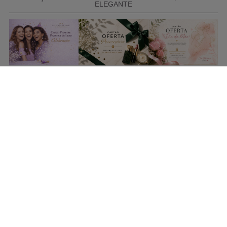
ELEGANTE
COMPRAR CARTÃO PRESENTE
PROMOÇÕES E REDUÇÕES
Todas as promoções e reduções de preço constantes na
nossa loja online são válidas de 01/06/2026 A 31/08/2026
INFORMAÇÕES
BLOG DE BELEZA